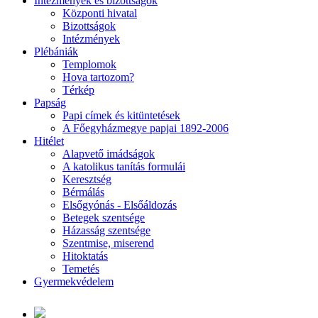
Intézmények és bizottságok
Központi hivatal
Bizottságok
Intézmények
Plébániák
Templomok
Hova tartozom?
Térkép
Papság
Papi címek és kitüntetések
A Főegyházmegye papjai 1892-2006
Hitélet
Alapvető imádságok
A katolikus tanítás formulái
Keresztség
Bérmálás
Elsőgyónás - Elsőáldozás
Betegek szentsége
Házasság szentsége
Szentmise, miserend
Hitoktatás
Temetés
Gyermekvédelem