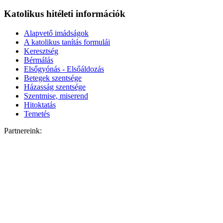
Katolikus hitéleti információk
Alapvető imádságok
A katolikus tanítás formulái
Keresztség
Bérmálás
Elsőgyónás - Elsőáldozás
Betegek szentsége
Házasság szentsége
Szentmise, miserend
Hitoktatás
Temetés
Partnereink: