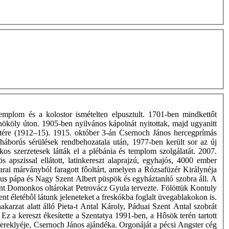
mplom és a kolostor ismételten elpusztult. 1701-ben mindkettőt
Thököly úton. 1905-ben nyilvános kápolnát nyitottak, majd ugyanitt
letére (1912–15). 1915. október 3-án Csernoch János hercegprímás
 háborús sérülések rendbehozatala után, 1977-ben került sor az új
kos szerzetesek látták el a plébánia és templom szolgálatát. 2007.
apszissal ellátott, latinkereszt alaprajzú, egyhajós, 4000 ember
ai márványból faragott fôoltárt, amelyen a Rózsafüzér Királynéja
Pius pápa és Nagy Szent Albert püspök és egyháztanító szobra áll. A
zent Domonkos oltárokat Petrovácz Gyula tervezte. Fölöttük Kontuly
ent életébôl látunk jeleneteket a freskókba foglalt üvegablakokon is.
arzat alatt álló Pieta-t Antal Károly, Páduai Szent Antal szobrát
. Ez a kereszt ékesítette a Szentatya 1991-ben, a Hôsök terén tartott
tereklyéje, Csernoch János ajándéka. Orgonáját a pécsi Angster cég