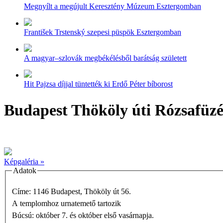
Megnyílt a megújult Keresztény Múzeum Esztergomban
František Trstenský szepesi püspök Esztergomban
A magyar–szlovák megbékélésből barátság született
Hit Pajzsa díjjal tüntették ki Erdő Péter bíborost
Budapest Thököly úti Rózsafüz
Képgaléria »
Adatok
Címe: 1146 Budapest, Thököly út 56.
A templomhoz urnatemető tartozik
Búcsú: október 7. és október első vasárnapja.