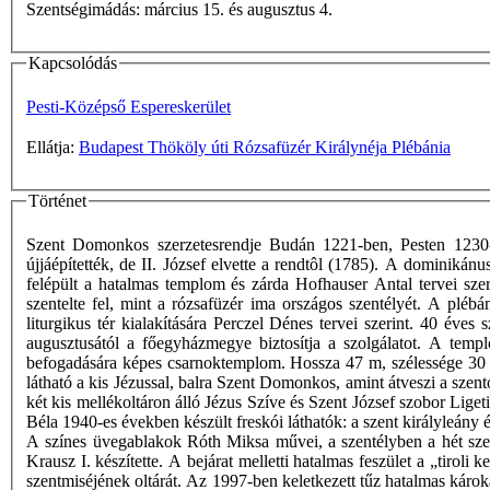
Szentségimádás: március 15. és augusztus 4.
Kapcsolódás
Pesti-Középső Espereskerület
Ellátja:
Budapest Thököly úti Rózsafüzér Királynéja Plébánia
Történet
Szent Domonkos szerzetesrendje Budán 1221-ben, Pesten 1230-ba
újjáépítették, de II. József elvette a rendtôl (1785). A dominiká
felépült a hatalmas templom és zárda Hofhauser Antal tervei sze
szentelte fel, mint a rózsafüzér ima országos szentélyét. A pléb
liturgikus tér kialakítására Perczel Dénes tervei szerint. 40 éve
augusztusától a főegyházmegye biztosítja a szolgálatot. A templ
befogadására képes csarnoktemplom. Hossza 47 m, szélessége 30 m
látható a kis Jézussal, balra Szent Domonkos, amint átveszi a szen
két kis mellékoltáron álló Jézus Szíve és Szent József szobor Lig
Béla 1940-es években készült freskói láthatók: a szent királyleány é
A színes üvegablakok Róth Miksa művei, a szentélyben a hét szent
Krausz I. készítette. A bejárat melletti hatalmas feszület a „tiroli
szentmiséjének oltárát. Az 1997-ben keletkezett tűz hatalmas káro