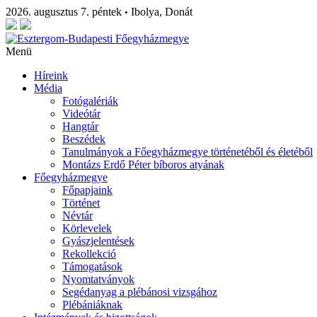
2026. augusztus 7. péntek
Ibolya, Donát
•
Menü
Híreink
Média
Fotógalériák
Videótár
Hangtár
Beszédek
Tanulmányok a Főegyházmegye történetéből és életéből
Montázs Erdő Péter bíboros atyának
Főegyházmegye
Főpapjaink
Történet
Névtár
Körlevelek
Gyászjelentések
Rekollekció
Támogatások
Nyomtatványok
Segédanyag a plébánosi vizsgához
Plébániáknak