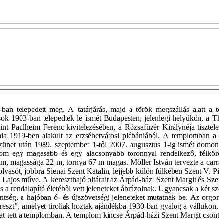
n telepedett meg. A tatárjárás, majd a török megszállás alatt a te
nusok 1903-ban telepedtek le ismét Budapesten, jelenlegi helyükön, a 
rint Paulheim Ferenc kivitelezésében, a Rózsafüzér Királynéja tiszte
ánia 1919-ben alakult az erzsébetvárosi plébániából. A templomban a
s szünet után 1989. szeptember 1-től 2007. augusztus 1-ig ismét domon
om egy magasabb és egy alacsonyabb toronnyal rendelkezô, félkörös 
, magassága 22 m, tornya 67 m magas. Möller István tervezte a carrar
tolvasót, jobbra Sienai Szent Katalin, lejjebb külön fülkében Szent V. 
eti Lajos műve. A kereszthajó oltárait az Árpád-házi Szent Margit és S
s a rendalapító életébôl vett jeleneteket ábrázolnak. Ugyancsak a két sz
ség, a hajóban ó- és újszövetségi jeleneteket mutatnak be. Az orgonak
 kereszt”, amelyet tiroliak hoztak ajándékba 1930-ban gyalog a vállukon
kat tett a templomban. A templom kincse Árpád-házi Szent Margit cson