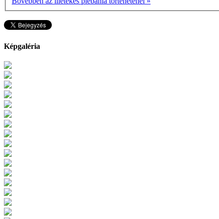
Bővebben az illetékes plébánia történeténél »
Képgaléria