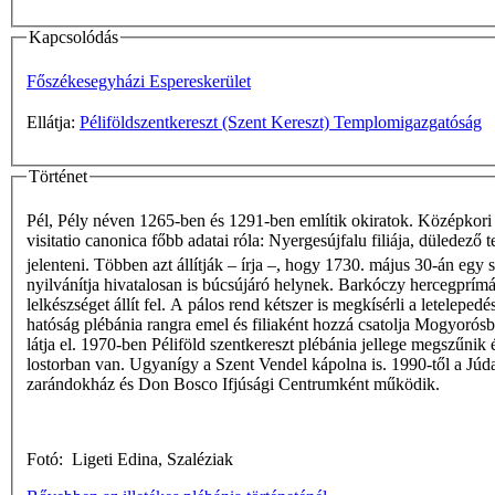
Kapcsolódás
Főszékesegyházi Espereskerület
Ellátja:
Péliföldszentkereszt (Szent Kereszt) Templomigazgatóság
Történet
Pél, Pély néven 1265-ben és 1291-ben említik okiratok. Középkori 
visitatio canonica főbb adatai róla: Nyergesújfalu filiája, düledez
jelenteni. Többen azt állítják – írja –, hogy 1730. május 30-án 
nyilvánítja hivatalosan is búcsújáró helynek. Barkóczy hercegprímá
lelkészséget állít fel. A pálos rend kétszer is megkísérli a letele
hatóság plébánia rangra emel és filiaként hozzá­ csa­tolja Mogyorósb
látja el. 1970-ben Péliföld­ szentkereszt plébánia jellege megszűnik 
lostorban van. Ugyanígy a Szent Vendel kápolna is. 1990-től a Júd
zarándokház és Don Bosco Ifjúsági Centrumként működik.
Fotó: Ligeti Edina, Szaléziak