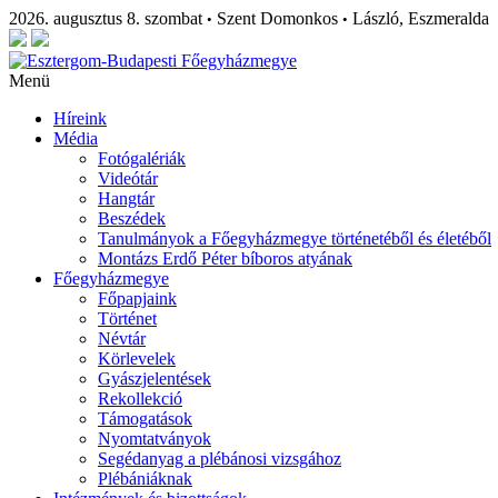
2026. augusztus 8. szombat
Szent Domonkos
László, Eszmeralda
•
•
Menü
Híreink
Média
Fotógalériák
Videótár
Hangtár
Beszédek
Tanulmányok a Főegyházmegye történetéből és életéből
Montázs Erdő Péter bíboros atyának
Főegyházmegye
Főpapjaink
Történet
Névtár
Körlevelek
Gyászjelentések
Rekollekció
Támogatások
Nyomtatványok
Segédanyag a plébánosi vizsgához
Plébániáknak