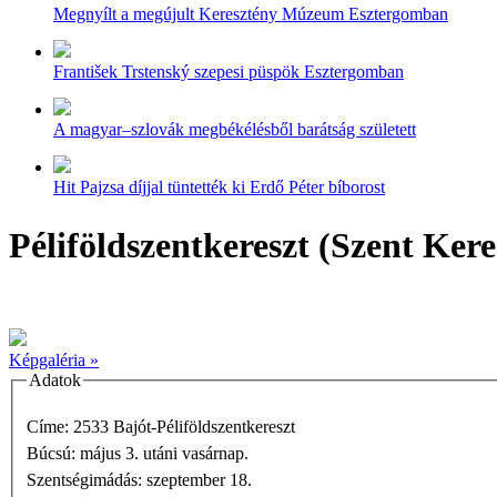
Megnyílt a megújult Keresztény Múzeum Esztergomban
František Trstenský szepesi püspök Esztergomban
A magyar–szlovák megbékélésből barátság született
Hit Pajzsa díjjal tüntették ki Erdő Péter bíborost
Péliföldszentkereszt (Szent Ker
Képgaléria »
Adatok
Címe: 2533 Bajót-Péliföldszentkereszt
Búcsú: május 3. utáni vasárnap.
Szentségimádás: szeptember 18.