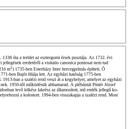
1338 óta a terület az esztergomi érsek pusztája. Az 1732. évi
 jellegének eredetéről a visitatio canonica pontosat nem tud
2
(216 m
) 1735-ben Esterházy Imre hercegprímás építteti. Ő
771-ben Bajót filiája lett. Az egyházi hatóság 1775-ben
i. 1913-ban a szalézi rend veszi át a kegyhelyet, amelyet az egyházi
íte­ nek. 1950-től működésük abbamarad. A plébániát Pintér József
jdonban levő lelkész­ lakrész az államosított, mű­ emlék jellegű ko­
lyrehozni a kolostort. 1994-ben visszakapja a szalézi rend. Most