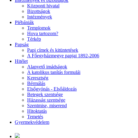
Intézmények és bizottságok
Központi hivatal
Bizottságok
Intézmények
Plébániák
Templomok
Hova tartozom?
Térkép
Papság
Papi címek és kitüntetések
A Főegyházmegye papjai 1892-2006
Hitélet
Alapvető imádságok
A katolikus tanítás formulái
Keresztség
Bérmálás
Elsőgyónás - Elsőáldozás
Betegek szentsége
Házasság szentsége
Szentmise, miserend
Hitoktatás
Temetés
Gyermekvédelem