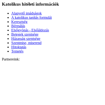
Katolikus hitéleti információk
Alapvető imádságok
A katolikus tanítás formulái
Keresztség
Bérmálás
Elsőgyónás - Elsőáldozás
Betegek szentsége
Házasság szentsége
Szentmise, miserend
Hitoktatás
Temetés
Partnereink: