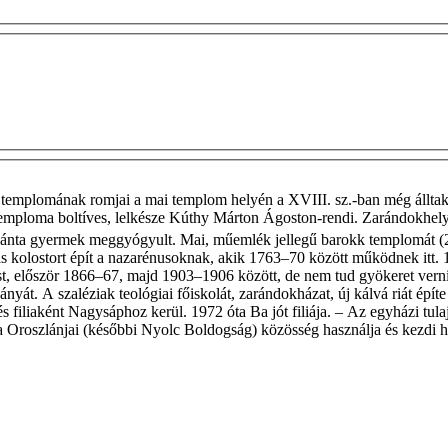
templomának romjai a mai templom helyén a XVIII. sz.-ban még álltak. 
ő temploma boltíves, lelkésze Kúthy Márton Ágoston-rendi. Zarándokhelyi
egy sánta gyermek meggyógyult. Mai, műemlék jellegű barokk templomát 
s kolostort épít a nazarénusoknak, akik 1763–70 között működnek itt. 1
pedést, először 1866–67, majd 1903–1906 között, de nem tud gyökeret vern
ányát. A szaléziak teológiai főiskolát, zarándokházat, új kálvá­ riát ép
és filiaként Nagysáphoz kerül. 1972 óta Ba­ jót filiája. – Az egyházi tula
a Oroszlánjai (későbbi Nyolc Boldogság) közösség használja és kezdi he