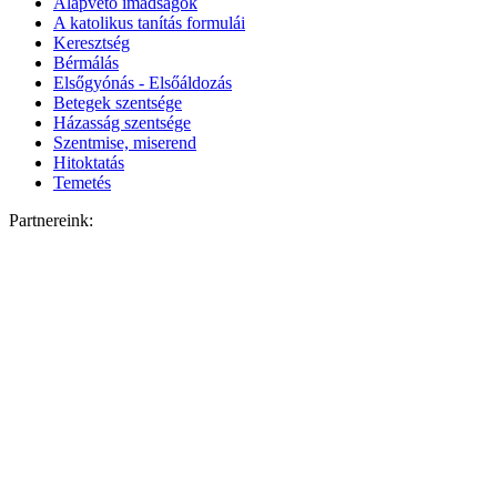
Alapvető imádságok
A katolikus tanítás formulái
Keresztség
Bérmálás
Elsőgyónás - Elsőáldozás
Betegek szentsége
Házasság szentsége
Szentmise, miserend
Hitoktatás
Temetés
Partnereink: