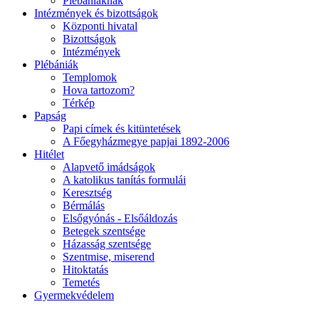
Plébániáknak
Intézmények és bizottságok
Központi hivatal
Bizottságok
Intézmények
Plébániák
Templomok
Hova tartozom?
Térkép
Papság
Papi címek és kitüntetések
A Főegyházmegye papjai 1892-2006
Hitélet
Alapvető imádságok
A katolikus tanítás formulái
Keresztség
Bérmálás
Elsőgyónás - Elsőáldozás
Betegek szentsége
Házasság szentsége
Szentmise, miserend
Hitoktatás
Temetés
Gyermekvédelem