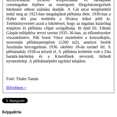
csereingatlan fejében az esztergomi főegyházmegyének
hitoktatói otthon számára átadják. A Gát utcai templomból
indul meg az 1923-ban megalapított plébánia élete. 1930-ban a
Haller téri piac területén a főváros telket jelöl ki.
Telekkönyvezteti azzal a kikötéssel, hogy az ingatlan kizárólag
templom és plébánia céljait szolgálhatja. Itt épül Dr. Fábián
Gáspár műépítész tervei szerint 1935–36-ban, az előzményekre
visszatekintve, Páli Szent Vince tiszteletére a kereszthajós,
neoromán plébániatemplom (1260 m2), amelyet Serédi
Jusztinián hercegprímás 1936. október 18-án szentel fel. A
plébániaház 1938-ra készül el. A plébánia területén volt a Zita
barakk-lakótelep és a Kiserdőnek nevezett, hírhedt
nyomortelep. A plébániaépület egyházi tulajdon.
Fotó: Thaler Tamás
Bővebben »
Képgaléria