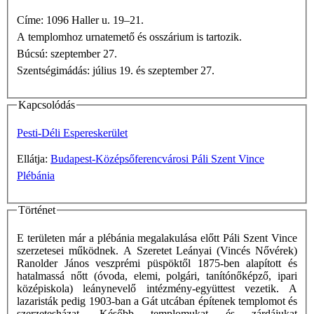
Címe: 1096 Haller u. 19–21.
A templomhoz urnatemető és osszárium is tartozik.
Búcsú: szeptember 27.
Szentségimádás: július 19. és szeptember 27.
Kapcsolódás
Pesti-Déli Espereskerület
Ellátja:
Budapest-Középsőferencvárosi Páli Szent Vince
Plébánia
Történet
E területen már a plébánia megalakulása előtt Páli Szent Vince
szerzetesei működnek. A Szeretet Leányai (Vincés Nővérek)
Ranolder János veszprémi püspöktől 1875-ben alapított és
hatalmassá nőtt (óvoda, elemi, polgári, tanítónőképző, ipari
középiskola) leánynevelő intézmény-együttest vezetik. A
lazaristák pedig 1903-ban a Gát utcában építenek templomot és
szerzetesházat. Később templomukat és zárdájukat