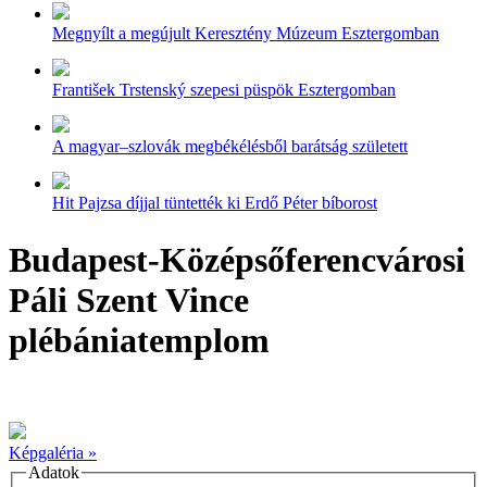
Megnyílt a megújult Keresztény Múzeum Esztergomban
František Trstenský szepesi püspök Esztergomban
A magyar–szlovák megbékélésből barátság született
Hit Pajzsa díjjal tüntették ki Erdő Péter bíborost
Budapest-Középsőferencvárosi
Páli Szent Vince
plébániatemplom
Képgaléria »
Adatok