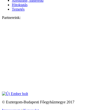
Szentmise, miserend
Hitoktatás
Temetés
Partnereink:
© Esztergom-Budapesti Főegyházmegye 2017