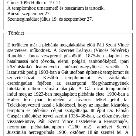
Címe: 1096 Haller u. 19–21.
A templomhoz urnatemető és osszárium is tartozik.
Búcsú: szeptember 27.
Szentségimádás: július 19. és szeptember 27.
Történet
E területen már a plébánia megalakulása előtt Páli Szent Vince
szerzetesei működnek. A Szeretet Leányai (Vincés Nővérek)
Ranolder János veszprémi püspöktől 1875-ben alapított és
hatalmassá nőtt (óvoda, elemi, polgári, tanítónőképző, ipari
középiskola) leánynevelő intézmény-együttest vezetik. A
lazaristák pedig 1903-ban a Gát utcában építenek templomot és
szerzetesházat. Később templomukat és zárdájukat
csereingatlan fejében az esztergomi főegyházmegyének
hitoktatói otthon számára átadják. A Gát utcai templomból
indul meg az 1923-ban megalapított plébánia élete. 1930-ban a
Haller téri piac területén a főváros telket jelöl ki.
Telekkönyvezteti azzal a kikötéssel, hogy az ingatlan kizárólag
templom és plébánia céljait szolgálhatja. Itt épül Dr. Fábián
Gáspár műépítész tervei szerint 1935–36-ban, az előzményekre
visszatekintve, Páli Szent Vince tiszteletére a kereszthajós,
neoromán plébániatemplom (1260 m2), amelyet Serédi
Jusztinián hercegprímás 1936. október 18-án szentel fel. A