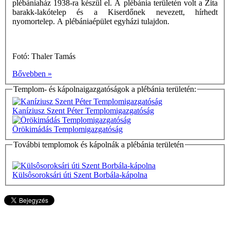
plébániaház 1938-ra készül el. A plébánia területén volt a Zita
barakk-lakótelep és a Kiserdőnek nevezett, hírhedt
nyomortelep. A plébániaépület egyházi tulajdon.
Fotó: Thaler Tamás
Bővebben »
Templom- és kápolnaigazgatóságok a plébánia területén:
Kaníziusz Szent Péter Templomigazgatóság
Örökimádás Templomigazgatóság
További templomok és kápolnák a plébánia területén
Külsôsoroksári úti Szent Borbála-kápolna