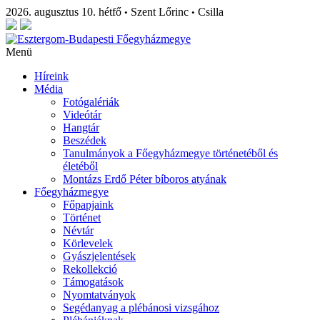
2026. augusztus 10. hétfő
Szent Lőrinc
Csilla
•
•
Menü
Híreink
Média
Fotógalériák
Videótár
Hangtár
Beszédek
Tanulmányok a Főegyházmegye történetéből és
életéből
Montázs Erdő Péter bíboros atyának
Főegyházmegye
Főpapjaink
Történet
Névtár
Körlevelek
Gyászjelentések
Rekollekció
Támogatások
Nyomtatványok
Segédanyag a plébánosi vizsgához