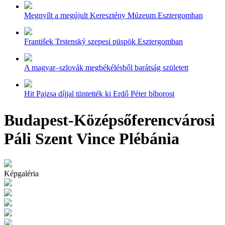
Megnyílt a megújult Keresztény Múzeum Esztergomban
František Trstenský szepesi püspök Esztergomban
A magyar–szlovák megbékélésből barátság született
Hit Pajzsa díjjal tüntették ki Erdő Péter bíborost
Budapest-Középsőferencvárosi
Páli Szent Vince Plébánia
Képgaléria