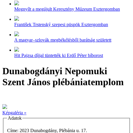
Megnyílt a megújult Keresztény Múzeum Esztergomban
František Trstenský szepesi püspök Esztergomban
A magyar–szlovák megbékélésből barátság született
Hit Pajzsa díjjal tüntették ki Erdő Péter bíborost
Dunabogdányi Nepomuki
Szent János plébániatemplom
Képgaléria »
Adatok
Címe: 2023 Dunabogdány, Plébánia u. 17.