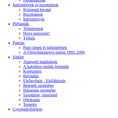
Plébániáknak
Intézmények és bizottságok
Központi hivatal
Bizottságok
Intézmények
Plébániák
Templomok
Hova tartozom?
Térkép
Papság
Papi címek és kitüntetések
A Főegyházmegye papjai 1892-2006
Hitélet
Alapvető imádságok
A katolikus tanítás formulái
Keresztség
Bérmálás
Elsőgyónás - Elsőáldozás
Betegek szentsége
Házasság szentsége
Szentmise, miserend
Hitoktatás
Temetés
Gyermekvédelem