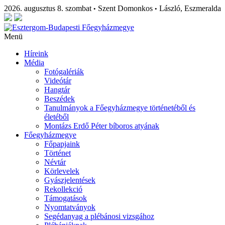
2026. augusztus 8. szombat
Szent Domonkos
László, Eszmeralda
•
•
Menü
Híreink
Média
Fotógalériák
Videótár
Hangtár
Beszédek
Tanulmányok a Főegyházmegye történetéből és
életéből
Montázs Erdő Péter bíboros atyának
Főegyházmegye
Főpapjaink
Történet
Névtár
Körlevelek
Gyászjelentések
Rekollekció
Támogatások
Nyomtatványok
Segédanyag a plébánosi vizsgához