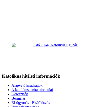
Katolikus hitéleti információk
Alapvető imádságok
A katolikus tanítás formulái
Keresztség
Bérmálás
Elsőgyónás - Elsőáldozás
Betegek szentsége