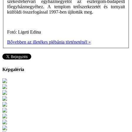
székesfehérvári egyházmegyétől az esztergom-budapesti
főegyházmegyéhez. A templom tetőszerkezetét és tornyait
külföldi összefogással 1997-ben újították meg.
Fotó: Ligeti Edina
Bővebben az illetékes plébánia történeténél »
Képgaléria