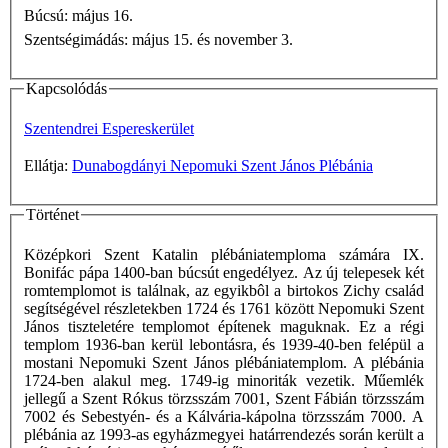
Búcsú: május 16.
Szentségimádás: május 15. és november 3.
Kapcsolódás
Szentendrei Espereskerület
Ellátja:
Dunabogdányi Nepomuki Szent János Plébánia
Történet
Középkori Szent Katalin plébániatemploma számára IX.
Bonifác pápa 1400-ban búcsút engedélyez. Az új telepesek két
romtemplomot is találnak, az egyikbôl a birtokos Zichy család
segítségével részletekben 1724 és 1761 között Nepomuki Szent
János tiszteletére templomot építenek maguknak. Ez a régi
templom 1936-ban kerül lebontásra, és 1939-40-ben felépül a
mostani Nepomuki Szent János plébániatemplom. A plébánia
1724-ben alakul meg. 1749-ig minoriták vezetik. Műemlék
jellegű a Szent Rókus törzsszám 7001, Szent Fábián törzsszám
7002 és Sebestyén- és a Kálvária-kápolna törzsszám 7000. A
plébánia az 1993-as egyházmegyei határrendezés során került a