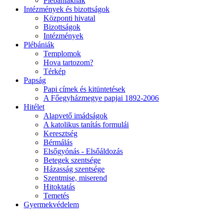
Plébániáknak
Intézmények és bizottságok
Központi hivatal
Bizottságok
Intézmények
Plébániák
Templomok
Hova tartozom?
Térkép
Papság
Papi címek és kitüntetések
A Főegyházmegye papjai 1892-2006
Hitélet
Alapvető imádságok
A katolikus tanítás formulái
Keresztség
Bérmálás
Elsőgyónás - Elsőáldozás
Betegek szentsége
Házasság szentsége
Szentmise, miserend
Hitoktatás
Temetés
Gyermekvédelem