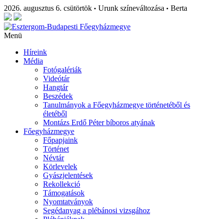
2026. augusztus 6. csütörtök
Urunk színeváltozása
Berta
•
•
Menü
Híreink
Média
Fotógalériák
Videótár
Hangtár
Beszédek
Tanulmányok a Főegyházmegye történetéből és
életéből
Montázs Erdő Péter bíboros atyának
Főegyházmegye
Főpapjaink
Történet
Névtár
Körlevelek
Gyászjelentések
Rekollekció
Támogatások
Nyomtatványok
Segédanyag a plébánosi vizsgához