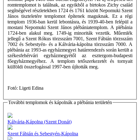
romtemplomot is találnak, az egyikbôl a birtokos Zichy család
segítségével részletekben 1724 és 1761 között Nepomuki Szent
János tiszteletére templomot építenek maguknak. Ez a régi
templom 1936-ban kerül lebontásra, és 1939-40-ben felépül a
mostani Nepomuki Szent János plébániatemplom. A plébánia
1724-ben alakul meg. 1749-ig minoriták vezetik. Műemlék
jellegű a Szent Rókus törzsszám 7001, Szent Fábián törzsszám
7002 és Sebestyén- és a Kálvária-kápolna törzsszám 7000. A
plébánia az 1993-as egyházmegyei határrendezés során került a
székesfehérvári egyházmegyétől az esztergom-budapesti
főegyházmegyéhez. A templom tetőszerkezetét és tornyait
külföldi összefogással 1997-ben újították meg.
Fotó: Ligeti Edina
További templomok és kápolnák a plébánia területén
Kálvária-Kápolna (Szent Donát)
Szent Fábián és Sebestyén-Kápolna