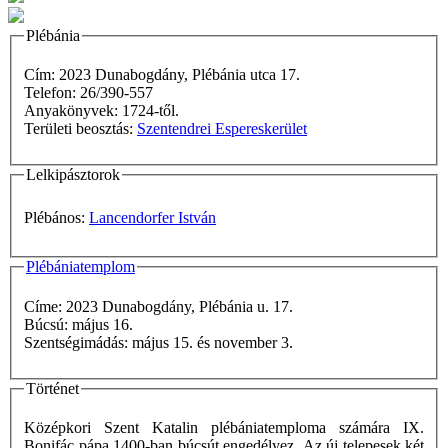
Plébánia
Cím: 2023 Dunabogdány, Plébánia utca 17.
Telefon: 26/390-557
Anyakönyvek: 1724-től.
Területi beosztás:
Szentendrei Espereskerület
Lelkipásztorok
Plébános:
Lancendorfer István
Plébániatemplom
Címe: 2023 Dunabogdány, Plébánia u. 17.
Búcsú: május 16.
Szentségimádás: május 15. és november 3.
Történet
Középkori Szent Katalin plébániatemploma számára IX.
Bonifác pápa 1400-ban búcsút engedélyez. Az új telepesek két