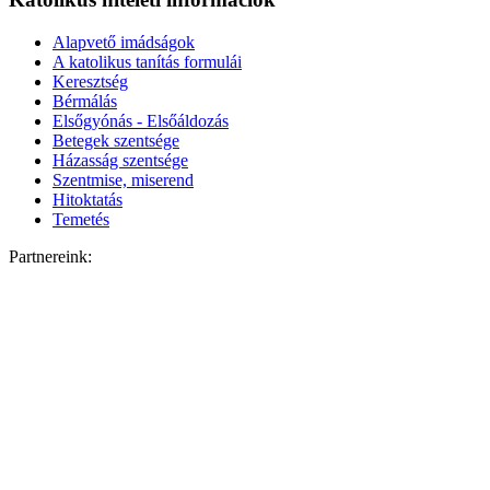
Alapvető imádságok
A katolikus tanítás formulái
Keresztség
Bérmálás
Elsőgyónás - Elsőáldozás
Betegek szentsége
Házasság szentsége
Szentmise, miserend
Hitoktatás
Temetés
Partnereink: