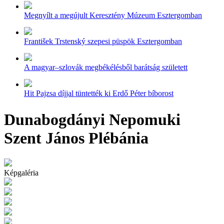
Megnyílt a megújult Keresztény Múzeum Esztergomban
František Trstenský szepesi püspök Esztergomban
A magyar–szlovák megbékélésből barátság született
Hit Pajzsa díjjal tüntették ki Erdő Péter bíborost
Dunabogdányi Nepomuki
Szent János Plébánia
Képgaléria