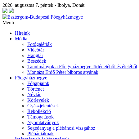
2026. augusztus 7. péntek
Ibolya, Donát
•
Menü
Híreink
Média
Fotógalériák
Videótár
Hangtár
Beszédek
Tanulmányok a Főegyházmegye történetéből és életéből
Montázs Erdő Péter bíboros atyának
Főegyházmegye
Főpapjaink
Történet
Névtár
Körlevelek
Gyászjelentések
Rekollekció
Támogatások
Nyomtatványok
Segédanyag a plébánosi vizsgához
Plébániáknak