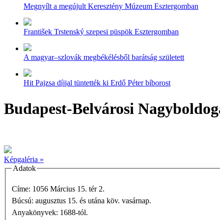
Megnyílt a megújult Keresztény Múzeum Esztergomban
František Trstenský szepesi püspök Esztergomban
A magyar–szlovák megbékélésből barátság született
Hit Pajzsa díjjal tüntették ki Erdő Péter bíborost
Budapest-Belvárosi Nagyboldo
Képgaléria »
Adatok
Címe: 1056 Március 15. tér 2.
Búcsú: augusztus 15. és utána köv. vasárnap.
Anyakönyvek: 1688-tól.