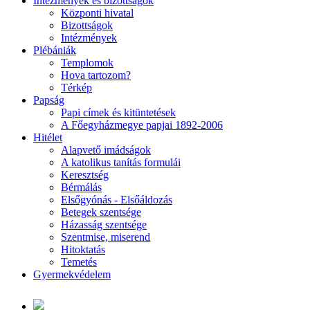
Intézmények és bizottságok
Központi hivatal
Bizottságok
Intézmények
Plébániák
Templomok
Hova tartozom?
Térkép
Papság
Papi címek és kitüntetések
A Főegyházmegye papjai 1892-2006
Hitélet
Alapvető imádságok
A katolikus tanítás formulái
Keresztség
Bérmálás
Elsőgyónás - Elsőáldozás
Betegek szentsége
Házasság szentsége
Szentmise, miserend
Hitoktatás
Temetés
Gyermekvédelem