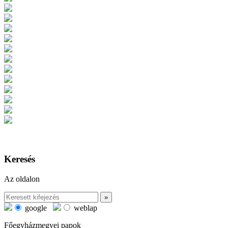
Keresés
Az oldalon
google
weblap
Főegyházmegyei papok