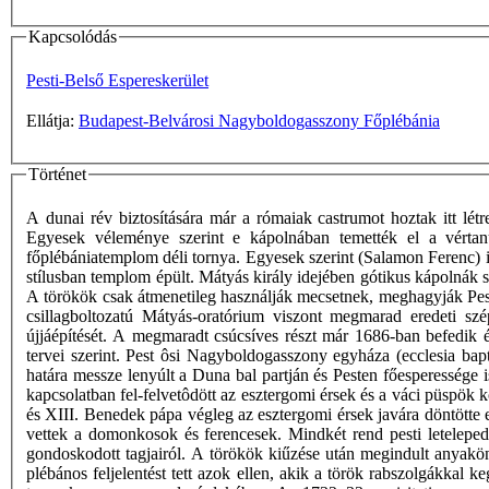
Kapcsolódás
Pesti-Belső Espereskerület
Ellátja:
Budapest-Belvárosi Nagyboldogasszony Főplébánia
Történet
A dunai rév biztosítására már a rómaiak castrumot hoztak itt lé
Egyesek véleménye szerint e kápolnában temették el a vértan
főplébániatemplom déli tornya. Egyesek szerint (Salamon Ferenc) it
stílusban templom épült. Mátyás király idejében gótikus kápolnák so
A törökök csak átmenetileg használják mecsetnek, meghagyják Pest 
csillagboltozatú Mátyás-oratórium viszont megmarad eredeti s
újjáépítését. A megmaradt csúcsíves részt már 1686-ban befedik 
tervei szerint. Pest ôsi Nagyboldogasszony egyháza (ecclesia bapt
határa messze lenyúlt a Duna bal partján és Pesten főesperessége i
kapcsolatban fel-felvetôdött az esztergomi érsek és a váci püspök
és XIII. Benedek pápa végleg az esztergomi érsek javára döntötte e
vettek a domonkosok és ferencesek. Mindkét rend pesti letelepedés
gondoskodott tagjairól. A törökök kiűzése után megindult anyakön
plébános feljelentést tett azok ellen, akik a török rabszolgákkal 