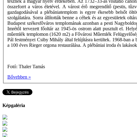
tesznek a magyar nyelv érdekében. Az 1732–33-as visitatio canonic
összeforrt a város életével. A várost érô megrendítő (pestis, tûz
gazdagodásával a plébániatemplom is egyre ékesebb belsőt öltött
szolgálatára. Sorra állították benne a céhek és az egyesületek o
Budapest székesfôváros templomának azonban a pesti Nagyboldogas
Imrétôl tervezett főoltár az 1945-ös ostrom alatt pusztult el. He
mûemlék templomon (1620 m2) a Fővárosi Mûemlék Felügyelőség hoz
Pál festményei Csiby Mihály által felújításra kerültek. 1968-ban a
a 100 éves Rieger orgona restaurálása. A plébániai iroda és lakáso
Fotó: Thaler Tamás
Bővebben »
Képgaléria