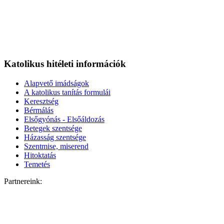
Katolikus hitéleti információk
Alapvető imádságok
A katolikus tanítás formulái
Keresztség
Bérmálás
Elsőgyónás - Elsőáldozás
Betegek szentsége
Házasság szentsége
Szentmise, miserend
Hitoktatás
Temetés
Partnereink: