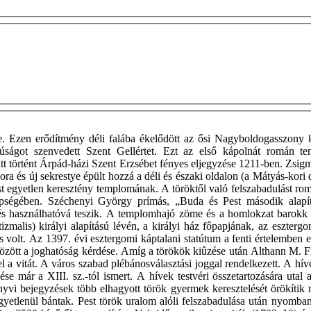
tre. Ezen erődítmény déli falába ékelődött az ősi Nagyboldogasszon
úságot szenvedett Szent Gellértet. Ezt az első kápolnát román te
t történt Árpád-házi Szent Erzsébet fényes eljegyzése 1211-ben. Zsigm
ra és új sekrestye épült hozzá a déli és északi oldalon (a Mátyás-kori d
egyetlen keresztény templomának. A töröktől való felszabadulást romm
zépségében. Széchenyi György prímás, „Buda és Pest második alap
és használhatóvá teszik. A templomhajó zöme és a homlokzat barokk s
izmalis) királyi alapítású lévén, a királyi ház főpapjának, az eszter
s volt. Az 1397. évi esztergomi káptalani statútum a fenti értelemben e
 között a joghatóság kérdése. Amíg a törökök kiûzése után Althann M. 
l a vitát. A város szabad plébánosválasztási joggal rendelkezett. A hív
e már a XIII. sz.-tól ismert. A hívek testvéri összetartozására utal
yvi bejegyzések több elhagyott török gyermek keresztelését örökítik m
kegyetlenül bántak. Pest török uralom alóli felszabadulása után nyomba