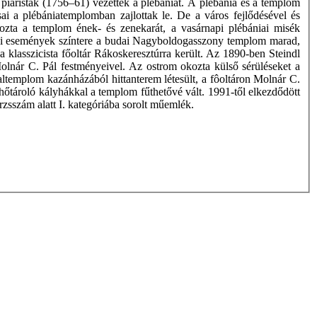
 piaristák (1756–61) vezették a plébániát. A plébánia és a templom
ásai a plébániatemplomban zajlottak le. De a város fejlődésével és
ehozta a templom ének- és zenekarát, a vasárnapi plébániai misék
llási események színtere a budai Nagyboldogasszony templom marad,
lasszicista főoltár Rákoskeresztúrra került. Az 1890-ben Steindl
 Molnár C. Pál festményeivel. Az ostrom okozta külső sérüléseket a
templom kazánházából hittanterem létesült, a fôoltáron Molnár C.
 hőtároló kályhákkal a templom fűthetővé vált. 1991-től elkezdődött
zsszám alatt I. kategóriába sorolt műemlék.