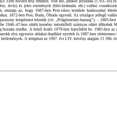
a 3500 hívőről tesz említést. Volt idő, amikor jezsuiták (1703–10) és
vész, árvíz) és jeles események (bíró-beiktatás stb.) vallási vonatkoz
, mutatja az, hogy 1687-ben Pest-város testülete határozattal létr
ltáraikat. 1872-ben Pest, Buda, Óbuda egyesül. Az országos jellegû va
szony templomot tekintik (vö. „Polgármester-harang”). – 1805-ben a k
lyébe 1946–47-ben süttői kemény mészkőből szárnyas oltárt állítottak
atta rendbe. A belső festés 1979-ben fejeződött be. 1985-ben az al
 barokk rész egysoros ablakai duplítást nyertek és 1987-ben elektromos
k bérlemények. A templom az 1997. évi LIV. törvény alapján 15 396. tör