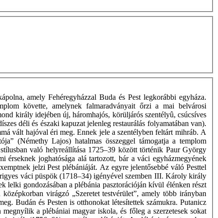
y kápolna, amely Fehéregyházzal Buda és Pest legkorábbi egyháza.
mplom követte, amelynek falmaradványait őrzi a mai belvárosi
ond király idejében új, háromhajós, körüljárós szentélyû, csúcsíves
íszes déli és északi kapuzat jelenleg restaurálás folyamatában van).
á vált hajóval éri meg. Ennek jele a szentélyben feltárt mihráb. A
ítója” (Némethy Lajos) hatalmas összeggel támogatja a templom
tílusban való helyreállítása 1725–39 között történik Paur György
gomi érseknek joghatósága alá tartozott, bár a váci egyházmegyének
xemptnek jelzi Pest plébániáját. Az egyre jelentősebbé váló Pesttel
Frigyes váci püspök (1718–34) igényével szemben III. Károly király
ek lelki gondozásában a plébánia pasztorációján kívül élénken részt
 a középkorban virágzó „Szeretet testvérület”, amely több irányban
eg. Budán és Pesten is otthonokat létesítettek számukra. Putanicz
n megnyílik a plébániai magyar iskola, és főleg a szerzetesek sokat