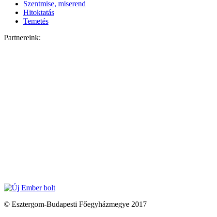
Szentmise, miserend
Hitoktatás
Temetés
Partnereink:
© Esztergom-Budapesti Főegyházmegye 2017