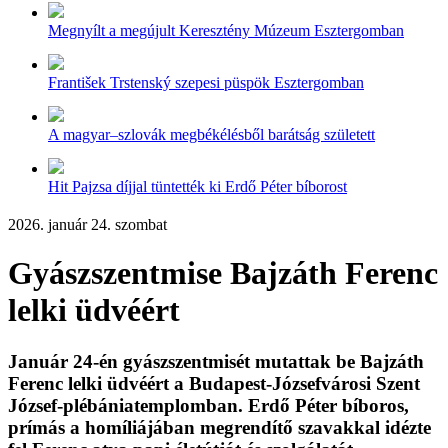
Megnyílt a megújult Keresztény Múzeum Esztergomban
František Trstenský szepesi püspök Esztergomban
A magyar–szlovák megbékélésből barátság született
Hit Pajzsa díjjal tüntették ki Erdő Péter bíborost
2026. január 24. szombat
Gyászszentmise Bajzáth Ferenc
lelki üdvéért
Január 24-én gyászszentmisét mutattak be Bajzáth
Ferenc lelki üdvéért a Budapest-Józsefvárosi Szent
József-plébániatemplomban. Erdő Péter bíboros,
prímás a homíliájában megrendítő szavakkal idézte