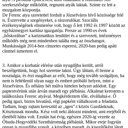
szerkesztősége működött, regnumi atyák laktak. Szinte ez lett a
mozgalom központja.
De Ferenc atya szeretettel fordult a Józsefváros hívő közössége felé
is. Észrevette a szegényeket, a rászorulókat. Szociális
érzékenységének elismerése volt, hogy ő lett 1992 és 1997 között az
egyházmegyei karitász igazgatója. Persze az 1990-es évek
„hőskorában” a karizmatikus lendület és a szervezett, intézményes
működés még nem mindenben találta meg az összhangot.
Munkásságát 2014-ben címzetes esperesi, 2020-ban pedig apáti
címmel ismertem el.
3. Amikor a korhatár elérése után nyugdíjba került, arról
beszélgettünk, hogy hol szeretne lakni. Úgy láttam, él benne a
nosztalgia, és érzi magában az erőt, hogy még tovább szolgáljon, ha
nem is feltétlenül olyan nagy és embert próbáló helyen, mint a
Józsefváros. És néhány hét múlva hirtelen helyzet adódott. Egy
paptestvérünk után árván maradt egy plébánia. Alkalmat kerestem a
találkozásra Ferenc atyával. Megkérdeztem tőle, elvállalná-e. Ő
pedig igazi, biztos hivatású, régi papként vállalkozott a feladatra.
Tudtam, hogy rajtam keresztül az „igen”-t közös Gazdánknak,
Krisztusnak mondta. Kész volt neki áldozni mindent, ami erejéből és
életéből hátra volt. Ezután hat évig, egészen 2020-ig vezette az
Óbuda-Hegyvidéki Szentháromság plébániát. Mikor ereje fogytán
onnan is nyugdíjba vonult, a közelben maradt, és kisegítőként látott