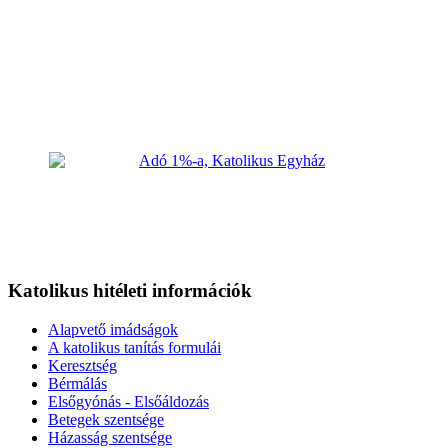
Katolikus hitéleti információk
Alapvető imádságok
A katolikus tanítás formulái
Keresztség
Bérmálás
Elsőgyónás - Elsőáldozás
Betegek szentsége
Házasság szentsége