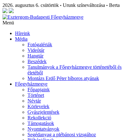
2026. augusztus 6. csütörtök
Urunk színeváltozása
Berta
•
•
Menü
Híreink
Média
Fotógalériák
Videótár
Hangtár
Beszédek
Tanulmányok a Főegyházmegye történetéből és
életéből
Montázs Erdő Péter bíboros atyának
Főegyházmegye
Főpapjaink
Történet
Névtár
Körlevelek
Gyászjelentések
Rekollekció
Támogatások
Nyomtatványok
Segédanyag a plébánosi vizsgához