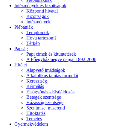
Plébániáknak
Intézmények és bizottságok
Központi hivatal
Bizottságok
Intézmények
Plébániák
Templomok
Hova tartozom?
Térkép
Papság
Papi címek és kitüntetések
A Főegyházmegye papjai 1892-2006
Hitélet
Alapvető imádságok
A katolikus tanítás formulái
Keresztség
Bérmálás
Elsőgyónás - Elsőáldozás
Betegek szentsége
Házasság szentsége
Szentmise, miserend
Hitoktatás
Temetés
Gyermekvédelem