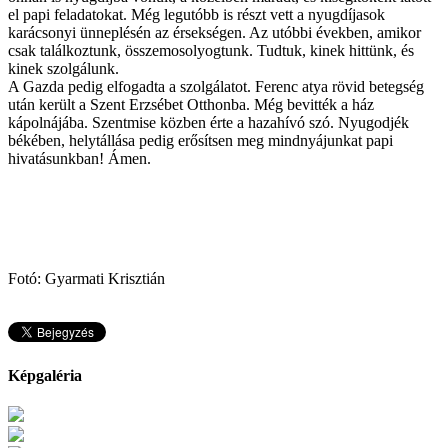
el papi feladatokat. Még legutóbb is részt vett a nyugdíjasok
karácsonyi ünneplésén az érsekségen. Az utóbbi években, amikor
csak találkoztunk, összemosolyogtunk. Tudtuk, kinek hittünk, és
kinek szolgálunk.
A Gazda pedig elfogadta a szolgálatot. Ferenc atya rövid betegség
után került a Szent Erzsébet Otthonba. Még bevitték a ház
kápolnájába. Szentmise közben érte a hazahívó szó. Nyugodjék
békében, helytállása pedig erősítsen meg mindnyájunkat papi
hivatásunkban! Ámen.
Fotó: Gyarmati Krisztián
Képgaléria