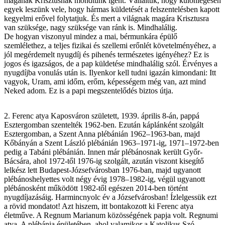
magának Krisztusnak mondtunk igent. Vállaltuk, hogy különlegesen
egyek leszünk vele, hogy hármas küldetését a felszentelésben kapott
kegyelmi erővel folytatjuk. És mert a világnak magára Krisztusra
van szüksége, nagy szüksége van ránk is. Mindhalálig.
De hogyan viszonyul mindez a mai, bérmunkára épülő
szemlélethez, a teljes fizikai és szellemi erőnlét követelményéhez, a
jól megérdemelt nyugdíj és pihenés természetes igényéhez? Ez is
jogos és igazságos, de a pap küldetése mindhalálig szól. Érvényes a
nyugdíjba vonulás után is. Ilyenkor kell tudni igazán kimondani: Itt
vagyok, Uram, ami időm, erőm, képességem még van, azt mind
Neked adom. Ez is a papi megszentelődés biztos útja.
2. Ferenc atya Kaposváron született, 1939. április 8-án, pappá
Esztergomban szentelték 1962-ben. Ezután káplánként szolgált
Esztergomban, a Szent Anna plébánián 1962–1963-ban, majd
Kőbányán a Szent László plébánián 1963–1971-ig, 1971–1972-ben
pedig a Tabáni plébánián. Innen már plébánosnak került Győr-
Bácsára, ahol 1972-től 1976-ig szolgált, azután viszont kisegítő
lelkész lett Budapest-Józsefvárosban 1976-ban, majd ugyanott
plébánoshelyettes volt négy évig 1978–1982-ig, végül ugyanott
plébánosként működött 1982-től egészen 2014-ben történt
nyugdíjazásáig. Harmincnyolc év a Józsefvárosban! Ízlelgessük ezt
a rövid mondatot! Azt hiszem, itt bontakozott ki Ferenc atya
életműve. A Regnum Marianum közösségének papja volt. Regnumi
atya. A plébánia épületében, ahol valamikor a Katolikus Szó