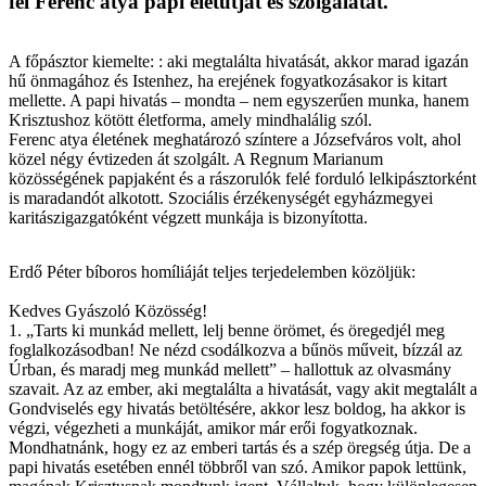
fel Ferenc atya papi életútját és szolgálatát.
A főpásztor kiemelte: : aki megtalálta hivatását, akkor marad igazán
hű önmagához és Istenhez, ha erejének fogyatkozásakor is kitart
mellette. A papi hivatás – mondta – nem egyszerűen munka, hanem
Krisztushoz kötött életforma, amely mindhalálig szól.
Ferenc atya életének meghatározó színtere a Józsefváros volt, ahol
közel négy évtizeden át szolgált. A Regnum Marianum
közösségének papjaként és a rászorulók felé forduló lelkipásztorként
is maradandót alkotott. Szociális érzékenységét egyházmegyei
karitászigazgatóként végzett munkája is bizonyította.
Erdő Péter bíboros homíliáját teljes terjedelemben közöljük:
Kedves Gyászoló Közösség!
1. „Tarts ki munkád mellett, lelj benne örömet, és öregedjél meg
foglalkozásodban! Ne nézd csodálkozva a bűnös műveit, bízzál az
Úrban, és maradj meg munkád mellett” – hallottuk az olvasmány
szavait. Az az ember, aki megtalálta a hivatását, vagy akit megtalált a
Gondviselés egy hivatás betöltésére, akkor lesz boldog, ha akkor is
végzi, végezheti a munkáját, amikor már erői fogyatkoznak.
Mondhatnánk, hogy ez az emberi tartás és a szép öregség útja. De a
papi hivatás esetében ennél többről van szó. Amikor papok lettünk,