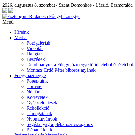
2026. augusztus 8. szombat
Szent Domonkos
László, Eszmeralda
•
•
Menü
Híreink
Média
Fotógalériák
Videótár
Hangtár
Beszédek
Tanulmányok a Főegyházmegye történetéből és életéből
Montázs Erdő Péter bíboros atyának
Főegyházmegye
Főpapjaink
Történet
Névtár
Körlevelek
Gyászjelentések
Rekollekció
Támogatások
Nyomtatványok
Segédanyag a plébánosi vizsgához
Plébániáknak