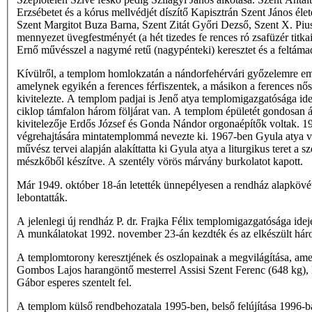
Erzsébetet és a kórus mellvédjét díszítő Kapisztrán Szent János él
Szent Margitot Buza Barna, Szent Zitát Győri Dezső, Szent X. Pius 
mennyezet üvegfestményét (a hét tizedes fe­ rences ró­ zsafüzér titk
Ernő művésszel a nagymé­ retű (nagypénteki) keresztet és a feltámad
Kívülről, a templom homlokzatán a nándorfehérvári győzelemre emléke
amelynek egyikén a ferences férfiszentek, a másikon a ferences n
kivitelezte. A templom padjai is Jenő atya templomigazgatósága ide
ciklop támfalon három följárat van. A templom épületét gondosan áp
kivitelezője Erdős József és Gonda Nándor orgonaépítők voltak. 
végrehajtására mintatemplommá nevezte ki. 1967-ben Gyula atya veze
művész tervei alapján alakíttatta ki Gyula atya a liturgikus teret a
mészkőből készítve. A szentély vörös márvány burkolatot kapott.
Már 1949. október 18-án letették ünnepélyesen a rendház alapkövét.
lebontatták.
A jelenlegi új rendház P. dr. Frajka Félix templomigazgatósága ide
A munkálatokat 1992. november 23-án kezdték és az elkészült hár
A templomtorony keresztjének és oszlopainak a megvilágítása, amel
Gombos Lajos harangöntő mesterrel Assisi Szent Ferenc (648 kg), Ka
Gábor esperes szentelt fel.
A templom külső rendbehozatala 1995-ben, belső felújítása 1996-ban