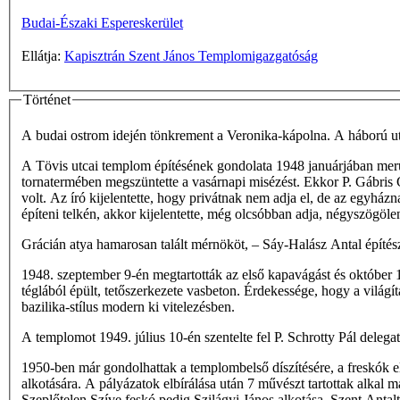
Budai-Északi Espereskerület
Ellátja:
Kapisztrán Szent János Templomigazgatóság
Történet
A budai ostrom idején tönkrement a Veronika-kápolna. A háború után
A Tövis utcai templom építésének gondolata 1948 januárjában merült 
tornatermében megszüntette a vasárnapi misézést. Ekkor P. Gábris G
volt. Az író kijelentette, hogy privátnak nem adja el, de az egyh
építeni telkén, akkor kijelentette, még olcsóbban adja, négyszögölen
Grácián atya hamarosan talált mérnököt, – Sáy-Halász Antal építész
1948. szeptember 9-én megtartották az első kapavágást és október 
téglából épült, tetőszerkezete vasbeton. Érdekessége, hogy a világítá
bazilika-stílus modern ki­ vitelezésben.
A templomot 1949. július 10-én szentelte fel P. Schrotty Pál delegat
1950-ben már gondolhattak a templombelső díszítésére, a freskók el
alkotására. A pályázatok elbírálása után 7 művészt tartottak alkal­
Szeplőtelen Szíve feskó pedig Szilágyi János alkotása. Szent Antal