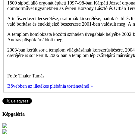
1500 sípból álló orgonát épített 1997–98-ban Kárpáti József orgona
domborművet ugyanebben az évben Borsody László és Urbán Teréz k
A tetőszerkezet lecserélése, csatornák kicserélése, padok és fűtés fe
való borítása és énekkijelző beszerzése 2001-ben valósult meg. 
A templom homlokzata közötti színtelen üvegablak helyébe 2002-be
András püspök úr áldott meg.
2003-ban került sor a templom világításának korszerűsítésére, 2004-
cseréjére is sor került. 2006-ban a templom lép­ csőfeljáró márvány
Fotó: Thaler Tamás
Bővebben az illetékes plébánia történeténél »
Képgaléria