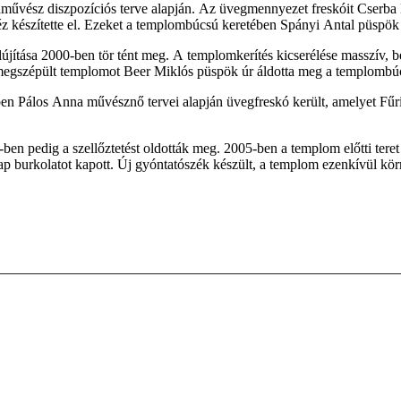
művész diszpozíciós terve alapján. Az üvegmennyezet freskóit Cserba Lá
észítette el. Ezeket a templombúcsú keretében Spányi Antal püspök 
lújítása 2000-ben tör­ tént meg. A templomkerítés kicserélése masszív, be
A megszépült templomot Beer Miklós püspök úr áldotta meg a templombú
n Pálos Anna művésznő tervei alapján üvegfreskó került, amelyet Fűri
ben pedig a szellőztetést oldották meg. 2005-ben a templom előtti teret 
lap burkolatot kapott. Új gyóntatószék készült, a templom ezenkívül kör