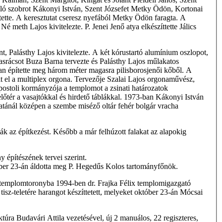
ázoló szobrot Kákonyi István, Szent Józsefet Metky Ödön, Kortonai
ette. A keresztutat cseresz­ nyefából Metky Ödön faragta. A
­ meth Lajos kivitelezte. P. Jenei Jenő atya elkészíttette Jálics
t, Palásthy Lajos kivitelezte. A két kórustartó alumínium oszlopot,
asrácsot Buza Barna tervezte és Palásthy Lajos műlakatos
ban építette meg három méter magasra pilisborosjenői kőből. A
lt el a multiplex orgona. Tervezője Szalai Lajos orgonaművész,
stoli kormányzója a templomot a zsinati határozatok
lőtér a vasajtókkal és hirdető táblákkal. 1973-ban Kákonyi István
járatánál középen a szembe miséző oltár fehér bolgár vracha
ák az építkezést. Később a már felhúzott falakat az alapokig
y építészének tervei szerint.
ber 23-án áldotta meg P. Hegedűs Kolos tartományfőnök.
ló templomtoronyba 1994-ben dr. Frajka Félix templomigazgató
sz-teletére harangot készíttetett, melyeket október 23-án Mócsai
úra Budavári Attila vezetésével, új 2 manuálos, 22 regiszteres,