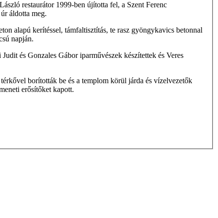
szló restaurátor 1999-ben újította fel, a Szent Ferenc
úr áldotta meg.
ton alapú kerítéssel, támfaltisztítás, te­ rasz gyöngykavics betonnal
csú napján.
 Judit és Gonzales Gábor iparművészek készítettek és Veres
térkővel borították be és a templom körül járda és vízelvezetők
meneti erősítőket kapott.