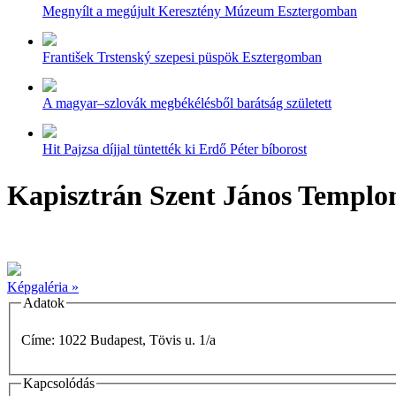
Megnyílt a megújult Keresztény Múzeum Esztergomban
František Trstenský szepesi püspök Esztergomban
A magyar–szlovák megbékélésből barátság született
Hit Pajzsa díjjal tüntették ki Erdő Péter bíborost
Kapisztrán Szent János Templ
Képgaléria »
Adatok
Címe: 1022 Budapest, Tövis u. 1/a
Kapcsolódás