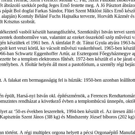
etét ábrázoló szekkót pedig Jeges Ernő festette meg. A Jó Pásztort ábr
pápát Bol­ dogfai Farkas Sándor, Flüei Szent Miklóst Jálics Ernő készít
ai alapján) Kontuly Béláné Fuchs Hajnalka tervezte, Horváth Kázmér és Né
t Krisztus szobrát.
ztető vasból készült harangdíszítést, Szentkirályi István tervei szerin
őszentek domborműve van, valamint az ezeket összekötő szép művészi v
jén készültek el 1961 ben. A támfalat P. dr. Tátrai Gyula atyára 1963-
olt kert veszi körül, ko­ vácsolt művészi vaskerítéssel. 1965-ben készü
1966-ban Schwartz Eggenhoffer Artúr, az Esztergomi Főegyházmegye apo
tte be a templom elektromos fűtését. 1972-ben készült el a be­ járati e
 szentélyben. A főoltár helyén áll most a pastofórium, a szentély régi be
 A falakat em­ bermagasságig fel is húzták: 1950-ben azonban leállított
jén épült, Harsá-nyi István okl. építészmérnök, a Ferences Rendtartomán
omszintes rendházat a következő évben a templombúcsú ünnepén, októ
yet az ‘50-es években leszereltek, 1994-ben készült el. Az üresen ál
pisztrán Szent János (3l8 kg) és Mindszenty József bíboros (202 kg) ti
 történt. A régi multiplex orgona helyett a pécsi Orgonaépítő Manufakt