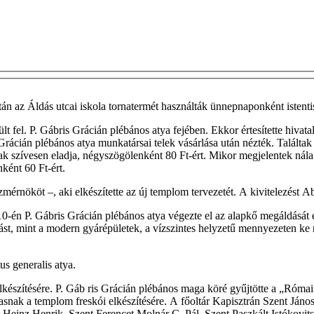
 az Áldás utcai iskola tornatermét használták ünnepnaponként istentisz
fel. P. Gábris Grácián plébános atya fejében. Ekkor értesítette hivatal
rácián plébános atya munkatársai telek vásárlása után nézték. Találtak
áznak szívesen eladja, négyszögölenként 80 Ft-ért. Mikor megjelentek n
ként 60 Ft-ért.
mérnököt –, aki elkészítette az új templom tervezetét. A kivitelezést A
10-én P. Gábris Grácián plébános atya végezte el az alapkő megáldását
st, mint a modern gyárépületek, a vízszintes helyzetű mennyezeten ke­ res
us generalis atya.
készítésére. P. Gáb­ ris Grácián plébános maga köré gyűjtötte a „Római 
 masnak a templom freskói elkészítésére. A főoltár Kapisztrán Szent Jáno
t Heinz Henrik, Szent Ferencet Molnár C. Pál, Szent Paszkált Istókovits