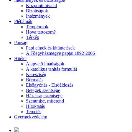
Intézmények és bizottságok
Központi hivatal
Bizottságok
Intézmények
Plébániák
Templomok
Hova tartozom?
Térkép
Papság
Papi címek és kitüntetések
A Főegyházmegye papjai 1892-2006
Hitélet
Alapvető imádságok
A katolikus tanítás formulái
Keresztség
Bérmálás
Elsőgyónás - Elsőáldozás
Betegek szentsége
Házasság szentsége
Szentmise, miserend
Hitoktatás
Temetés
Gyermekvédelem