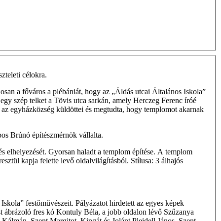
teleti célokra.
osan a főváros a plébániát, hogy az „Áldás utcai Általános Iskola”
 egy szép telket a Tövis utca sarkán, amely Herczeg Ferenc íróé
ála az egyházközség küldöttei és megtudta, hogy templomot akarnak
bos Brúnó építészmérnök vállalta.
 és elhelyezését. Gyorsan haladt a templom építése. A templom
ztül kapja felette levő oldalvilágításból. Stílusa: 3 álhajós
Iskola” festőművészeit. Pályázatot hirdetett az egyes képek
st ábrázoló fres­ kó Kontuly Béla, a jobb oldalon lévő Szűzanya
 Kálmán, Szent Margitot, Kingát és Jolánt Pleidell János, Szent