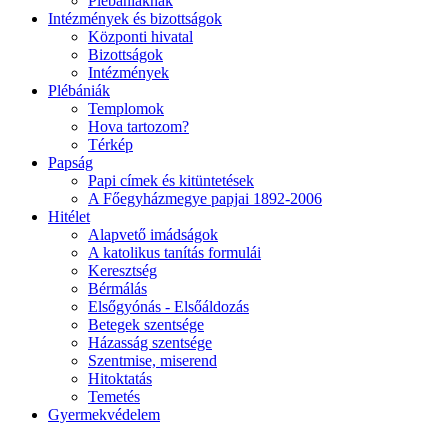
Plébániáknak
Intézmények és bizottságok
Központi hivatal
Bizottságok
Intézmények
Plébániák
Templomok
Hova tartozom?
Térkép
Papság
Papi címek és kitüntetések
A Főegyházmegye papjai 1892-2006
Hitélet
Alapvető imádságok
A katolikus tanítás formulái
Keresztség
Bérmálás
Elsőgyónás - Elsőáldozás
Betegek szentsége
Házasság szentsége
Szentmise, miserend
Hitoktatás
Temetés
Gyermekvédelem