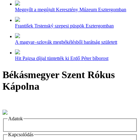
Megnyílt a megújult Keresztény Múzeum Esztergomban
František Trstenský szepesi püspök Esztergomban
A magyar–szlovák megbékélésből barátság született
Hit Pajzsa díjjal tüntették ki Erdő Péter bíborost
Békásmegyer Szent Rókus
Kápolna
Adatok
Kapcsolódás