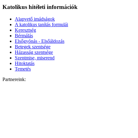
Katolikus hitéleti információk
Alapvető imádságok
A katolikus tanítás formulái
Keresztség
Bérmálás
Elsőgyónás - Elsőáldozás
Betegek szentsége
Házasság szentsége
Szentmise, miserend
Hitoktatás
Temetés
Partnereink: