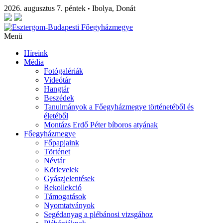
2026. augusztus 7. péntek
Ibolya, Donát
•
Menü
Híreink
Média
Fotógalériák
Videótár
Hangtár
Beszédek
Tanulmányok a Főegyházmegye történetéből és
életéből
Montázs Erdő Péter bíboros atyának
Főegyházmegye
Főpapjaink
Történet
Névtár
Körlevelek
Gyászjelentések
Rekollekció
Támogatások
Nyomtatványok
Segédanyag a plébánosi vizsgához