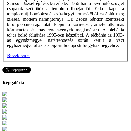
Sámson József építész készítette. 1956-ban a bevonuló szovjet
csapatok szétlôtték a templom fôbejáratát. Ekkor kapta a
templom új homlokzatát ezüsthegyi terméskôbôl és épült meg
ízléses, modern harangtornya. Dr. Zsóka Sándor szentszéki
bíró plébánossága alatt kiépül a környezet, amely alkalmas
körmenetek és más rendezvények megtartására. A plébánia
teljes belsô felújítása 1995-ben készült el. A plébánia az 1993-
as egyházmegyei határrendezés során került a váci
egyházmegyétôl az esztergom-budapesti fôegyházmegyéhez.
Bővebben »
Képgaléria