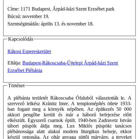
Címe: 1171 Budapest, Árpád-házi Szent Erzsébet park
Búcsú: november 19.
Szentségimádás: április 13. és november 18.
Kapcsolódás
Rákosi Espereskerület
Ellátja:
Budapest-Rákoscsaba-Újtelepi Árpád-házi Szent
Erzsébet Plébánia
Történet
A plébánia területét Rákoscsaba Ófaluból választották le. A
szervezô lelkész Kránitz Imre. A templomépítés ötlete 1933-
ban fogant meg a környék népében. Az építkezés 50 000
akkori pengôbe került és már a háború befejezése elôtt
elkészült. Egyszerű csarnok épült. 1940-ben Zadravetz István
tábori püspök áldja meg. Lux Miklós püspöki tanácsos
plébánossága alatt alakul modern liturgikus belseje, ekkor
készül orgonája. Az oltár anyaga süttôi márvány, a terveket