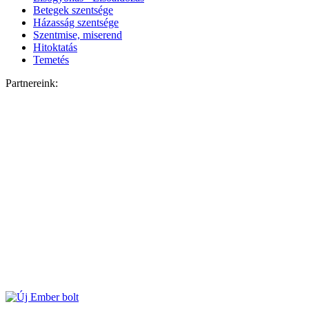
Betegek szentsége
Házasság szentsége
Szentmise, miserend
Hitoktatás
Temetés
Partnereink: