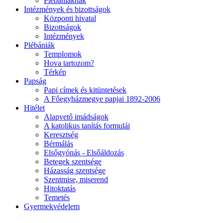
Plébániáknak
Intézmények és bizottságok
Központi hivatal
Bizottságok
Intézmények
Plébániák
Templomok
Hova tartozom?
Térkép
Papság
Papi címek és kitüntetések
A Főegyházmegye papjai 1892-2006
Hitélet
Alapvető imádságok
A katolikus tanítás formulái
Keresztség
Bérmálás
Elsőgyónás - Elsőáldozás
Betegek szentsége
Házasság szentsége
Szentmise, miserend
Hitoktatás
Temetés
Gyermekvédelem