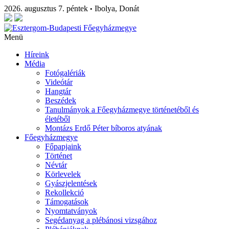
2026. augusztus 7. péntek
Ibolya, Donát
•
Menü
Híreink
Média
Fotógalériák
Videótár
Hangtár
Beszédek
Tanulmányok a Főegyházmegye történetéből és
életéből
Montázs Erdő Péter bíboros atyának
Főegyházmegye
Főpapjaink
Történet
Névtár
Körlevelek
Gyászjelentések
Rekollekció
Támogatások
Nyomtatványok
Segédanyag a plébánosi vizsgához