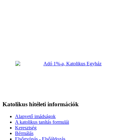
Katolikus hitéleti információk
Alapvető imádságok
A katolikus tanítás formulái
Keresztség
Bérmálás
Elsőgyónás - Elsőáldozás