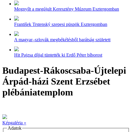
Megnyílt a megújult Keresztény Múzeum Esztergomban
František Trstenský szepesi püspök Esztergomban
A magyar–szlovák megbékélésből barátság született
Hit Pajzsa díjjal tüntették ki Erdő Péter bíborost
Budapest-Rákoscsaba-Újtelepi
Árpád-házi Szent Erzsébet
plébániatemplom
Képgaléria »
Adatok