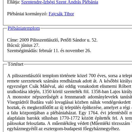
Ellátja:
Szentendre-Izbégi Szent András Plébánia
Plébániai kormányzó:
Fajcsák Tibor
Plébániatemplom
Címe: 2009 Pilisszentlászló, Petőfi Sándor u. 52.
Búcsú: június 27.
Szentségimádás: február 11. és november 26.
Történet
A pilisszentlászlói templom története közel 700 éves, sorsa a tele
remete szerzetesek számára rendháznak adott át. A későbbi királya
egyezséget Csák Mátéval, aki eddig vonakodott elismerni Róbert Ká
uralkodása idején, 1350 körül szentelték föl. 1358-ban Lajos király
A monostor népszerűségét a fennmaradt adománylevelek tanúsít
Visegrádról Budára való lovaglásai közben náluk vendégeskedett 
hoztak, és megkezdődőtt az új település építkezése, amelyet a régi 
a falu központjában a plébániaházat. Egy 1764. évi jelentésből 
alapfalain barokk stílusban 1770-1772 között építették fel. A t
pálosokat feloszlatta. A műemlékileg védett (Műemléki törzsszám 
egyházmegyétől az esztergom-budapesti főegyházmegyéhez.