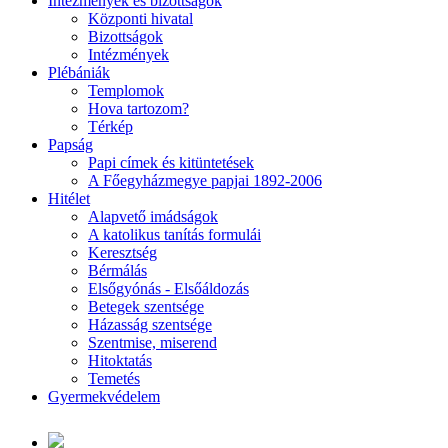
Intézmények és bizottságok
Központi hivatal
Bizottságok
Intézmények
Plébániák
Templomok
Hova tartozom?
Térkép
Papság
Papi címek és kitüntetések
A Főegyházmegye papjai 1892-2006
Hitélet
Alapvető imádságok
A katolikus tanítás formulái
Keresztség
Bérmálás
Elsőgyónás - Elsőáldozás
Betegek szentsége
Házasság szentsége
Szentmise, miserend
Hitoktatás
Temetés
Gyermekvédelem