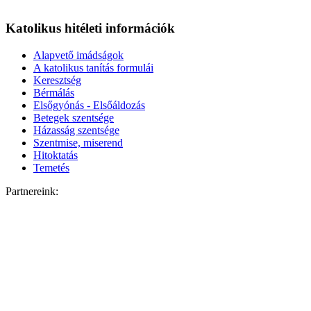
Katolikus hitéleti információk
Alapvető imádságok
A katolikus tanítás formulái
Keresztség
Bérmálás
Elsőgyónás - Elsőáldozás
Betegek szentsége
Házasság szentsége
Szentmise, miserend
Hitoktatás
Temetés
Partnereink: