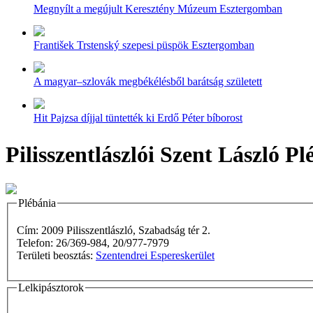
Megnyílt a megújult Keresztény Múzeum Esztergomban
František Trstenský szepesi püspök Esztergomban
A magyar–szlovák megbékélésből barátság született
Hit Pajzsa díjjal tüntették ki Erdő Péter bíborost
Pilisszentlászlói Szent László Pl
Plébánia
Cím: 2009 Pilisszentlászló, Szabadság tér 2.
Telefon: 26/369-984, 20/977-7979
Területi beosztás:
Szentendrei Espereskerület
Lelkipásztorok