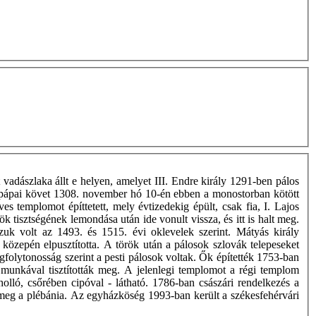
 vadászlaka állt e helyen, amelyet III. Endre király 1291-ben pálos
os, pápai követ 1308. november hó 10-én ebben a monostorban kötött
s templomot építtetett, mely évtizedekig épült, csak fia, I. Lajos
k tisztségének lemondása után ide vonult vissza, és itt is halt meg.
k volt az 1493. és 1515. évi oklevelek szerint. Mátyás király
özepén elpusztította. A török után a pálosok szlovák telepeseket
ogfolytonosság szerint a pesti pálosok voltak. Ők építették 1753-ban
 munkával tisztították meg. A jelenlegi templomot a régi templom
lló, csőrében cipóval - látható. 1786-ban császári rendelkezés a
 meg a plébánia. Az egyházköség 1993-ban került a székesfehérvári