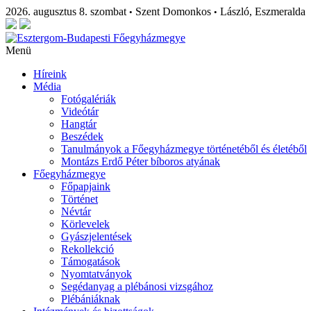
2026. augusztus 8. szombat
Szent Domonkos
László, Eszmeralda
•
•
Menü
Híreink
Média
Fotógalériák
Videótár
Hangtár
Beszédek
Tanulmányok a Főegyházmegye történetéből és életéből
Montázs Erdő Péter bíboros atyának
Főegyházmegye
Főpapjaink
Történet
Névtár
Körlevelek
Gyászjelentések
Rekollekció
Támogatások
Nyomtatványok
Segédanyag a plébánosi vizsgához
Plébániáknak