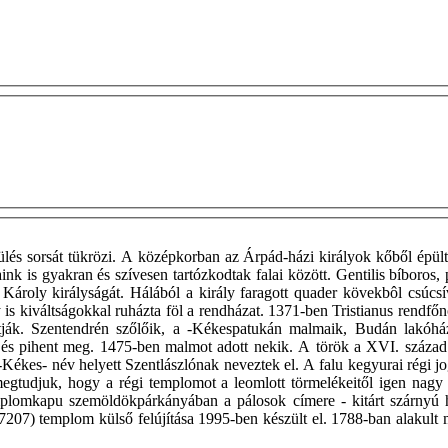
pülés sorsát tükrözi. A középkorban az Árpád-házi királyok kőből épült
ink is gyakran és szívesen tartózkodtak falai között. Gentilis bíbor
roly királyságát. Hálából a király faragott quader kövekbôl csúcsíve
 is kiváltságokkal ruházta föl a rendházat. 1371-ben Tristianus rendfőnö
ják. Szentendrén szőlőik, a -Kékespatukán malmaik, Budán lakóházu
és pihent meg. 1475-ben malmot adott nekik. A török a XVI. század k
-Kékes- név helyett Szentlászlónak neveztek el. A falu kegyurai régi j
megtudjuk, hogy a régi templomot a leomlott törmelékeitől igen nagy
emplomkapu szemöldökpárkányában a pálosok címere - kitárt szárnyú ho
7207) templom külső felújítása 1995-ben készült el. 1788-ban alakult