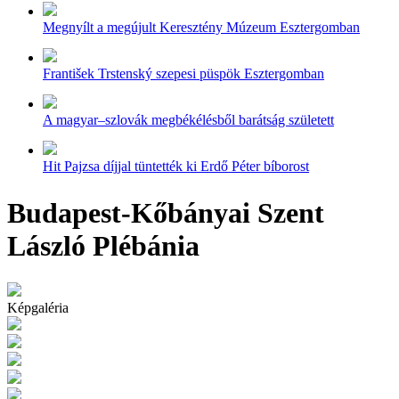
Megnyílt a megújult Keresztény Múzeum Esztergomban
František Trstenský szepesi püspök Esztergomban
A magyar–szlovák megbékélésből barátság született
Hit Pajzsa díjjal tüntették ki Erdő Péter bíborost
Budapest-Kőbányai Szent
László Plébánia
Képgaléria