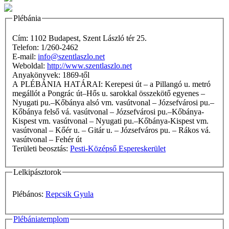
Plébánia
Cím: 1102 Budapest, Szent László tér 25.
Telefon: 1/260-2462
E-mail:
info@szentlaszlo.net
Weboldal:
http://www.szentlaszlo.net
Anyakönyvek: 1869-től
A PLÉBÁNIA HATÁRAI: Kerepesi út – a Pillangó u. metró
megállót a Pongrác út–Hős u. sarokkal összekötő egyenes –
Nyugati pu.–Kőbánya alsó vm. vasútvonal – Józsefvárosi pu.–
Kőbánya felső vá. vasútvonal – Józsefvárosi pu.–Kőbánya-
Kispest vm. vasútvonal – Nyugati pu.–Kőbánya-Kispest vm.
vasútvonal – Kőér u. – Gitár u. – Józsefváros pu. – Rákos vá.
vasútvonal – Fehér út
Területi beosztás:
Pesti-Középső Espereskerület
Lelkipásztorok
Plébános:
Repcsik Gyula
Plébániatemplom