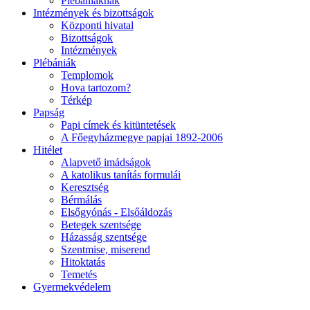
Plébániáknak
Intézmények és bizottságok
Központi hivatal
Bizottságok
Intézmények
Plébániák
Templomok
Hova tartozom?
Térkép
Papság
Papi címek és kitüntetések
A Főegyházmegye papjai 1892-2006
Hitélet
Alapvető imádságok
A katolikus tanítás formulái
Keresztség
Bérmálás
Elsőgyónás - Elsőáldozás
Betegek szentsége
Házasság szentsége
Szentmise, miserend
Hitoktatás
Temetés
Gyermekvédelem