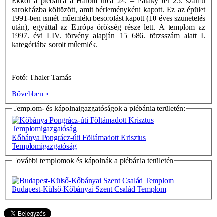
Ekkor a plébánia a Halom utca 24. – Pataky tér 25. számú
sarokházba költözött, amit bérleményként kapott. Ez az épület
1991-ben ismét műemléki besorolást kapott (10 éves szünetelés
után), egyúttal az Európa örökség része lett. A templom az
1997. évi LIV. törvény alapján 15 686. törzsszám alatt I.
kategóriába sorolt műemlék.
Fotó: Thaler Tamás
Bővebben »
Templom- és kápolnaigazgatóságok a plébánia területén:
Kőbánya Pongrácz-úti Föltámadott Krisztus
Templomigazgatóság
További templomok és kápolnák a plébánia területén
Budapest-Külső-Kőbányai Szent Család Templom