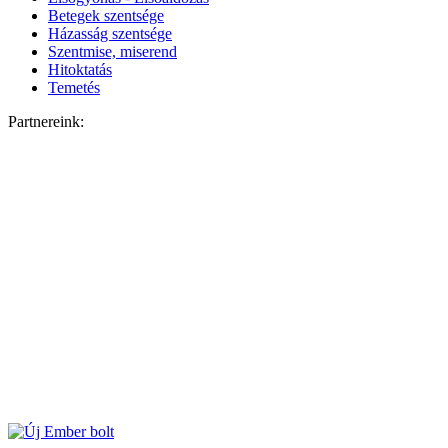
Betegek szentsége
Házasság szentsége
Szentmise, miserend
Hitoktatás
Temetés
Partnereink: