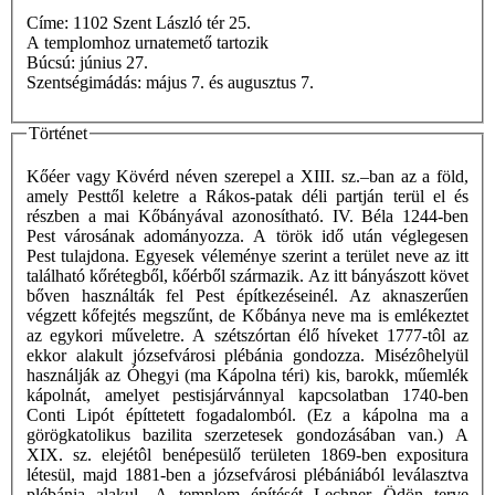
Címe: 1102 Szent László tér 25.
A templomhoz urnatemető tartozik
Búcsú: június 27.
Szentségimádás: május 7. és augusztus 7.
Történet
Kőéer vagy Kövérd néven szerepel a XIII. sz.–ban az a föld,
amely Pesttől keletre a Rákos-patak déli partján terül el és
részben a mai Kőbányával azonosítható. IV. Béla 1244-ben
Pest városának adományozza. A török idő után véglegesen
Pest tulajdona. Egyesek véleménye szerint a terület neve az itt
található kőrétegből, kőérből származik. Az itt bányászott követ
bőven használták fel Pest építkezéseinél. Az aknaszerűen
végzett kőfejtés megszűnt, de Kőbánya neve ma is emlékeztet
az egykori műveletre. A szétszórtan élő híveket 1777-tôl az
ekkor alakult józsefvárosi plébánia gondozza. Misézôhelyül
használják az Óhegyi (ma Kápolna téri) kis, barokk, műemlék
kápolnát, amelyet pestisjárvánnyal kapcsolatban 1740-ben
Conti Lipót építtetett fogadalomból. (Ez a kápolna ma a
görögkatolikus bazilita szerzetesek gondozásában van.) A
XIX. sz. elejétôl benépesülő területen 1869-ben expositura
létesül, majd 1881-ben a józsefvárosi plébániából leválasztva
plébánia alakul. A templom építését Lechner Ödön terve