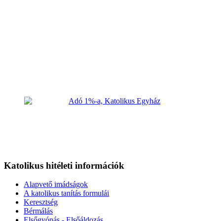
Katolikus hitéleti információk
Alapvető imádságok
A katolikus tanítás formulái
Keresztség
Bérmálás
Elsőgyónás - Elsőáldozás