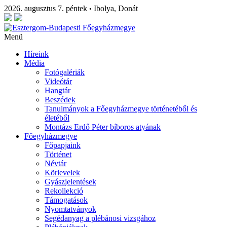
2026. augusztus 7. péntek
Ibolya, Donát
•
Menü
Híreink
Média
Fotógalériák
Videótár
Hangtár
Beszédek
Tanulmányok a Főegyházmegye történetéből és
életéből
Montázs Erdő Péter bíboros atyának
Főegyházmegye
Főpapjaink
Történet
Névtár
Körlevelek
Gyászjelentések
Rekollekció
Támogatások
Nyomtatványok
Segédanyag a plébánosi vizsgához