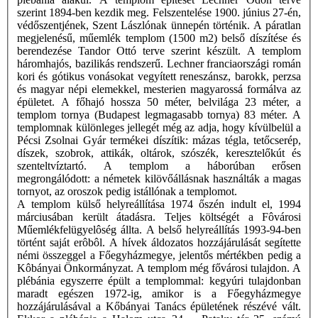
szerint 1894-ben kezdik meg. Felszentelése 1900. június 27-én,
védőszentjének, Szent Lászlónak ünnepén történik. A páratlan
megjelenésű, műemlék templom (1500 m2) belső díszítése és
berendezése Tandor Ottó terve szerint készült. A templom
háromhajós, bazilikás rendszerű. Lechner franciaországi román
kori és gótikus vonásokat vegyített reneszánsz, barokk, perzsa
és magyar népi elemekkel, mesterien magyarossá formálva az
épületet. A főhajó hossza 50 méter, belvilága 23 méter, a
templom tornya (Budapest legmagasabb tornya) 83 méter. A
templomnak különleges jellegét még az adja, hogy kívülbelül a
Pécsi Zsolnai Gyár termékei díszítik: mázas tégla, tetőcserép,
díszek, szobrok, attikák, oltárok, szószék, keresztelőkút és
szenteltvíztartó. A templom a háborúban erősen
megrongálódott: a németek kilövőállásnak használták a magas
tornyot, az oroszok pedig istállónak a templomot.
A templom külső helyreállítása 1974 őszén indult el, 1994
márciusában került átadásra. Teljes költségét a Fôvárosi
Műemlékfelügyelôség állta. A belső helyreállítás 1993-94-ben
történt saját erôbôl. A hívek áldozatos hozzájárulását segítette
némi összeggel a Főegyházmegye, jelentős mértékben pedig a
Kôbányai Önkormányzat. A templom még fővárosi tulajdon. A
plébánia egyszerre épült a templommal: kegyúri tulajdonban
maradt egészen 1972-ig, amikor is a Főegyházmegye
hozzájárulásával a Kőbányai Tanács épületének részévé vált.