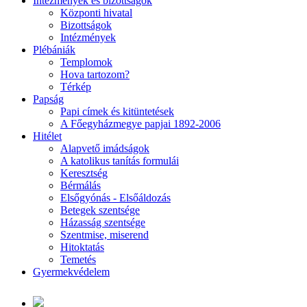
Intézmények és bizottságok
Központi hivatal
Bizottságok
Intézmények
Plébániák
Templomok
Hova tartozom?
Térkép
Papság
Papi címek és kitüntetések
A Főegyházmegye papjai 1892-2006
Hitélet
Alapvető imádságok
A katolikus tanítás formulái
Keresztség
Bérmálás
Elsőgyónás - Elsőáldozás
Betegek szentsége
Házasság szentsége
Szentmise, miserend
Hitoktatás
Temetés
Gyermekvédelem