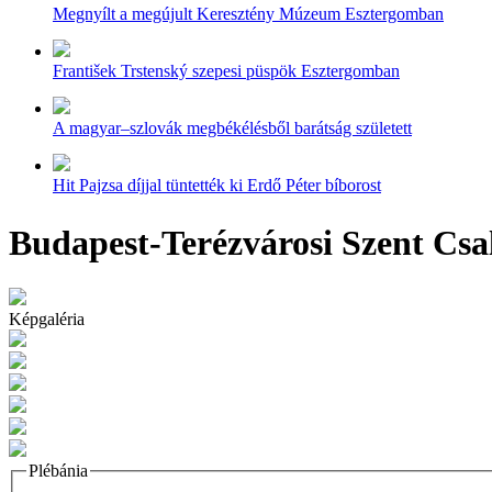
Megnyílt a megújult Keresztény Múzeum Esztergomban
František Trstenský szepesi püspök Esztergomban
A magyar–szlovák megbékélésből barátság született
Hit Pajzsa díjjal tüntették ki Erdő Péter bíborost
Budapest-Terézvárosi Szent Csa
Képgaléria
Plébánia