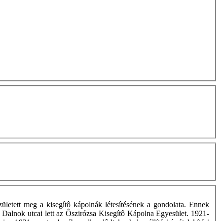
zületett meg a kisegítô kápolnák létesítésének a gondolata. Ennek
 Dalnok utcai lett az Ôszirózsa Kisegítô Kápolna Egyesület. 1921-