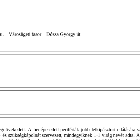
. – Király u. – Városligeti fasor – Dózsa György út
növekedett. A benépesedett perifériák jobb lelkipásztori ellátására s
és szükségkápolnát szervezett, mindegyiknek 1-1 virág nevét adta. A