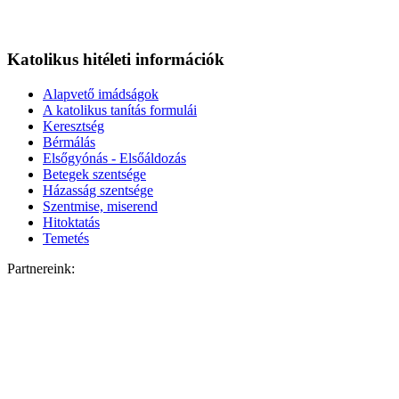
Katolikus hitéleti információk
Alapvető imádságok
A katolikus tanítás formulái
Keresztség
Bérmálás
Elsőgyónás - Elsőáldozás
Betegek szentsége
Házasság szentsége
Szentmise, miserend
Hitoktatás
Temetés
Partnereink: