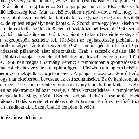
ca (Székely Bertalan utca) 25. sz. alatti házának istállóját kápolna célj
 18-án áldotta meg Lorenzo Schioppa pápai nuncius. Elsô lelkésze S
ó lelkészség lesz. Már az elsô években nyilvánvalóvá vált, hogy a 
lyre, ahol összejöveteleiket tarthatták. Az egyházközség álma kezdett
hez, de építési engedélyt nem kaptak. A Szondi utca egy jóval kisebb 
mplomot kell a szűkös területen a házak közé beilleszteni. 1930. szep
ótikát utánzó stílusban. Gótikus oltárait is Fábián Gáspár tervezte, a fô
 segédpüspök szentelte fel. 1933-ban az egyházközség plébániai ra
háborúban súlyos károkat szenvedett. 1945. január 1-jén déli 12 óra 12
endezések pillanatok alatt elpusztultak. Csak a szószék oldalán álló
, Pünkösd napján szentelte fel Mindszenty József hercegprímás. 1955
omba. 1958-ban meghalt Sármány Ferenc; a templomban a gyóntatószék 
ánoshelyettes vezette a templom ügyeit. 1961-ben a templom belsô fes
emi gyermekgyilkosság jeleneteivel. A pangás idôszaka akkor ért vége
ogy már októberben bevezette az esti szentmiséket. Ez év karácsonyára
rtént meg. 1973-ban a szentélyt vörös márvány lapokkal burkolták, és el
n az elektromos hálózat cseréje, a fűtés korszerűsítése, a templomfest
en megalakult a Magyar Máltai Szeretetszolgálat belvárosi csoportja. 
nak. Hálás szeretettel emlékezünk Fuhrmann Ernô és Serfôzô József
ában imádkoznak a Szent Család templom híveiért.
terézvárosi plébánián.