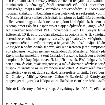
ben Hermann Mária csekély térítés ellenében felajánlotta a Dalnok ut
munkálatok. A pénzt gyűjtésbôl teremtették elô. 1921. december
lelkészsége, majd a hívek számának növekedésével 1922-ben önáll
nyomán kialakuló hitbuzgalmi egyesületeknek is szükségük volt he
(Városligeti fasor) telket vásároltak templom és kultúrház építésé
kellett venni, hogy a házak nem a templom köré épülnek, hanem a te
A templomot Fábián Gáspár tervei alapján építették fel, angol késô g
Az elkészült templomot 1931. november 15-én Dr. Breyer István
építésének 10-ik évfordulóján elkészült az orgona is. A II. világ
berendezése, oltárok, orgona, szószék, gyóntatószék, világítóber
szeptemberében kezdôdött meg a helyreállítás. 1948. május 18-án
költségeit Kodály Zoltán fedezte, aki rendszeresen járt e templ
volt plébános, közben néhány esztendeig Dr. Meszlényi Mihály pléb
Egyiptomba menekülô Szent Családot ábrázolja, háttérben a betleh
templom elsô káplánját nevezték ki plébánosnak. Elsô dolga volt, h
ben a tetô- és oldalfalak szigetelése, a műkôlábazat elkészítése tö
püspök felszentelte az új szembemisézô oltárt. A következô évekbe
szigetelést kap és új, dupla ablakok felszerelése történik. 1990-b
Dr. Opalényi Mihály, Kemenes Gábor és Szederkényi Károly atyák
rengeteget dolgoztak a lelkipásztori ellátásban és már az örök haz
Búcsú: Karácsony utáni vasárnap. Anyakönyvek: 1923-tól, előtte a 
Fotó: Thaler Tamás