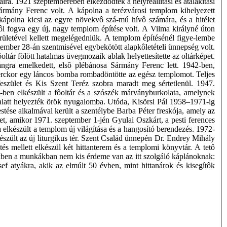
aira. 1921 szeptemberében elkezdôdtek a helyreállítási és átalakítási
ármány Ferenc volt. A kápolna a terézvárosi templom kihelyezett
kápolna kicsi az egyre növekvô szá-mú hívô számára, és a hitélet
ôl fogva egy új, nagy templom építése volt. A Vilma királyné úton
területével kellett megelégedniük. A templom építésénél figye-lembe
tember 28-án szentmisével egybekötött alapkôletételi ünnepség volt.
oltár fölött hatalmas üvegmozaik ablak helyettesítette az oltárképet.
ngra emelkedett, elsô plébánosa Sármány Ferenc lett. 1942-ben,
 perckor egy láncos bomba rombadöntötte az egész templomot. Teljes
 feszület és Kis Szent Teréz szobra maradt meg sértetlenül. 1947.
-ben elkészült a fôoltár és a szószék márványburkolata, amelynek
alatt helyezték örök nyugalomba. Utóda, Kisörsi Pál 1958–1971-ig
tése alkalmával került a szentélybe Barba Péter freskója, amely az
t, amikor 1971. szeptember 1-jén Gyulai Oszkárt, a pesti ferences
 elkészült a templom új világítása és a hangosító berendezés. 1972-
készült az új liturgikus tér. Szent Család ünnepén Dr. Endrey Mihály
és mellett elkészül két hittanterem és a templomi könyvtár. A tetô
Ezekben a munkákban nem kis érdeme van az itt szolgáló káplánoknak:
 atyákra, akik az elmúlt 50 évben, mint hittanárok és kisegítôk