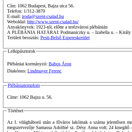
Cím: 1062 Budapest, Bajza utca 56.
Telefon: 1/312-3870
E-mail:
iroda@szent-csalad.hu
Weboldal:
http://www.szent-csalad.hu/
Anyakönyvek: 1923-tól, előtte a terézvárosi plébánián
A PLÉBÁNIA HATÁRAI: Podmaniczky u. – Izabella u
Területi beosztás:
Pesti-Belső Espereskerület
Lelkipásztorok
Plébániai kormányzó:
Babos Áron
Diakónus:
Lindmayer Ferenc
Plébániatemplom
Címe: 1062 Bajza u. 56.
Történet
Az I. világháború után a fôváros lakóinak a száma jelentôsen meg
megszervezôje Samassa Adolfné sz. Désy Anna volt; 24 kisegítô – 