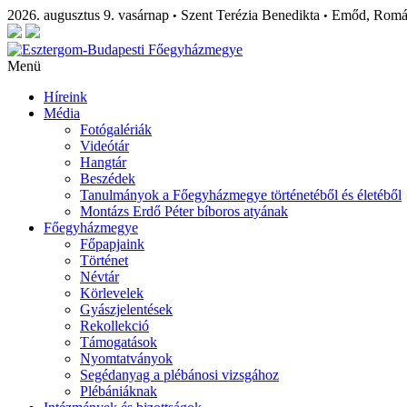
2026. augusztus 9. vasárnap
Szent Terézia Benedikta
Emőd, Rom
•
•
Menü
Híreink
Média
Fotógalériák
Videótár
Hangtár
Beszédek
Tanulmányok a Főegyházmegye történetéből és életéből
Montázs Erdő Péter bíboros atyának
Főegyházmegye
Főpapjaink
Történet
Névtár
Körlevelek
Gyászjelentések
Rekollekció
Támogatások
Nyomtatványok
Segédanyag a plébánosi vizsgához
Plébániáknak