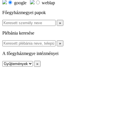
google
weblap
Főegyházmegyei papok
Plébánia keresése
A főegyházmegye intézményei