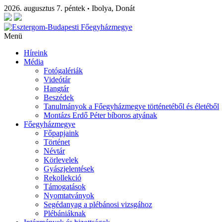
2026. augusztus 7. péntek
Ibolya, Donát
•
Menü
Híreink
Média
Fotógalériák
Videótár
Hangtár
Beszédek
Tanulmányok a Főegyházmegye történetéből és életéből
Montázs Erdő Péter bíboros atyának
Főegyházmegye
Főpapjaink
Történet
Névtár
Körlevelek
Gyászjelentések
Rekollekció
Támogatások
Nyomtatványok
Segédanyag a plébánosi vizsgához
Plébániáknak