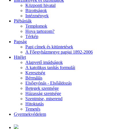
Intézmények és bizottságok
Központi hivatal
Bizottságok
Intézmények
Plébániák
Templomok
Hova tartozom?
Térkép
Papság
Papi címek és kitüntetések
A Főegyházmegye papjai 1892-2006
Hitélet
Alapvető imádságok
A katolikus tanítás formulái
Keresztség
Bérmálás
Elsőgyónás - Elsőáldozás
Betegek szentsége
Házasság szentsége
Szentmise, miserend
Hitoktatás
Temetés
Gyermekvédelem