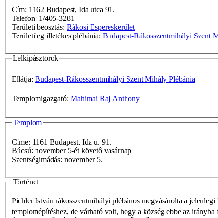
Cím: 1162 Budapest, Ida utca 91.
Telefon: 1/405-3281
Területi beosztás:
Rákosi Espereskerület
Területileg illetékes plébánia:
Budapest-Rákosszentmihályi Szent M
Lelkipásztorok
Ellátja:
Budapest-Rákosszentmihályi Szent Mihály Plébánia
Templomigazgató:
Mahimai Raj Anthony
Templom
Címe: 1161 Budapest, Ida u. 91.
Búcsú: november 5-ét követô vasárnap
Szentségimádás: november 5.
Történet
Pichler István rákosszentmihályi plébános megvásárolta a jelenlegi
templomépítéshez, de várható volt, hogy a község ebbe az irányba