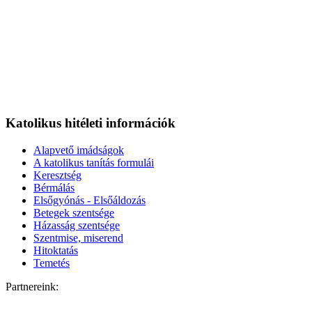
Katolikus hitéleti információk
Alapvető imádságok
A katolikus tanítás formulái
Keresztség
Bérmálás
Elsőgyónás - Elsőáldozás
Betegek szentsége
Házasság szentsége
Szentmise, miserend
Hitoktatás
Temetés
Partnereink: