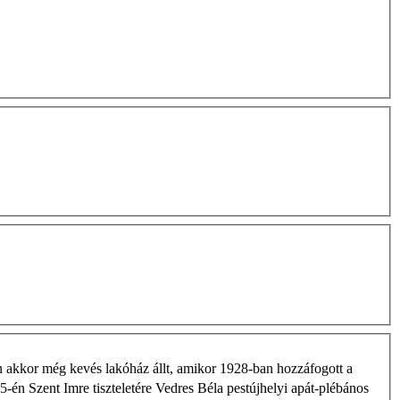
ben akkor még kevés lakóház állt, amikor 1928-ban hozzáfogott a
5-én Szent Imre tiszteletére Vedres Béla pestújhelyi apát-plébános