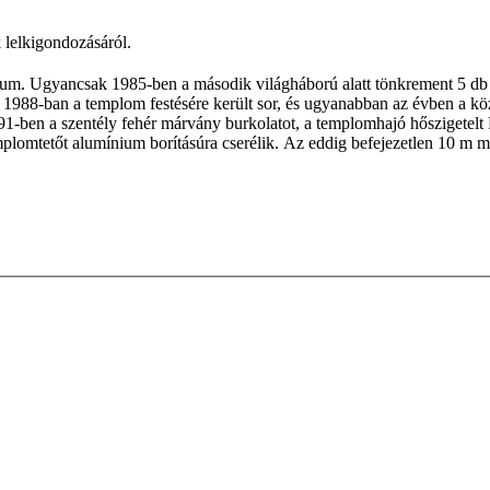
 lelkigondozásáról.
ulum. Ugyancsak 1985-ben a második világháború alatt tönkrement 5 db
. 1988-ban a templom festésére került sor, és ugyanabban az évben a k
991-ben a szentély fehér márvány burkolatot, a templomhajó hőszigetelt
plomtetőt alumínium borításúra cserélik. Az eddig befejezetlen 10 m m