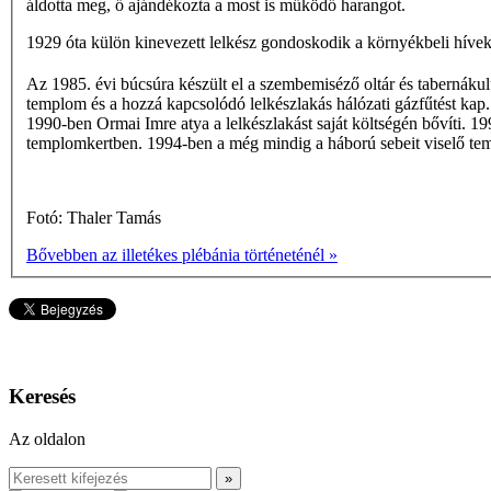
áldotta meg, ő ajándékozta a most is működő harangot.
1929 óta külön kinevezett lelkész gondoskodik a környékbeli hívek
Az 1985. évi búcsúra készült el a szembemiséző oltár és tabernák
templom és a hozzá kapcsolódó lelkészlakás hálózati gázfűtést kap
1990-ben Ormai Imre atya a lelkészlakást saját költségén bővíti. 1
templomkertben. 1994-ben a még mindig a háború sebeit viselő tem
Fotó: Thaler Tamás
Bővebben az illetékes plébánia történeténél »
Keresés
Az oldalon