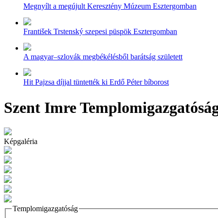
Megnyílt a megújult Keresztény Múzeum Esztergomban
František Trstenský szepesi püspök Esztergomban
A magyar–szlovák megbékélésből barátság született
Hit Pajzsa díjjal tüntették ki Erdő Péter bíborost
Szent Imre Templomigazgatósá
Képgaléria
Templomigazgatóság