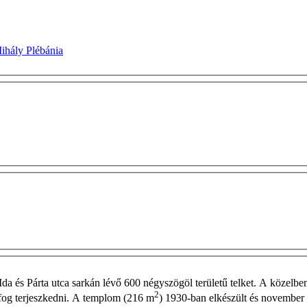
ihály Plébánia
 Ida és Párta utca sarkán lévő 600 négyszögöl területű telket. A közel
2
 fog terjeszkedni. A templom (216 m
) 1930-ban elkészült és november 