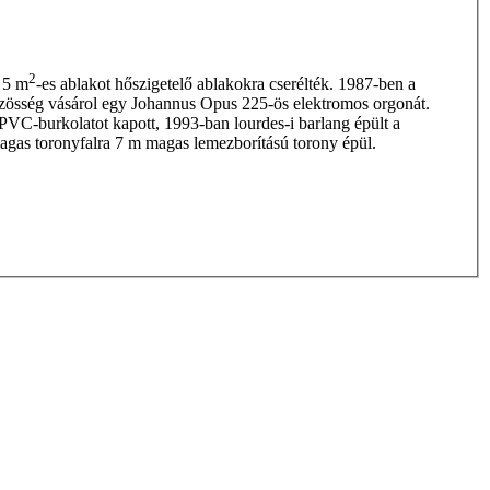
2
 5 m
-es ablakot hőszigetelő ablakokra cserélték. 1987-ben a
ö­zösség vásárol egy Johannus Opus 225-ös elektromos orgonát.
 PVC-burkolatot kapott, 1993-ban lourdes-i barlang épült a
agas toronyfalra 7 m magas lemezborítású torony épül.