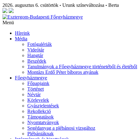
2026. augusztus 6. csütörtök
Urunk színeváltozása
Berta
•
•
Menü
Híreink
Média
Fotógalériák
Videótár
Hangtár
Beszédek
Tanulmányok a Főegyházmegye történetéből és életéből
Montázs Erdő Péter bíboros atyának
Főegyházmegye
Főpapjaink
Történet
Névtár
Körlevelek
Gyászjelentések
Rekollekció
Támogatások
Nyomtatványok
Segédanyag a plébánosi vizsgához
Plébániáknak