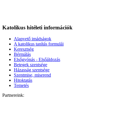
Katolikus hitéleti információk
Alapvető imádságok
A katolikus tanítás formulái
Keresztség
Bérmálás
Elsőgyónás - Elsőáldozás
Betegek szentsége
Házasság szentsége
Szentmise, miserend
Hitoktatás
Temetés
Partnereink: