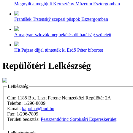
Megnyílt a megújult Keresztény Múzeum Esztergomban
František Trstenský szepesi püspök Esztergomban
A magyar–szlovák megbékélésből barátság született
Hit Pajzsa díjjal tüntették ki Erdő Péter bíborost
Repülőtéri Lelkészség
Lelkészség
Cím: 1185 Bp., Liszt Ferenc Nemzetközi Repülőtér 2A
Telefon: 1/296-8009
E-mail:
kapolna@bud.hu
Fax: 1/296-7899
Területi beosztás:
Pestszentlőrinc-Soroksári Espereskerület
Lelkipásztorok