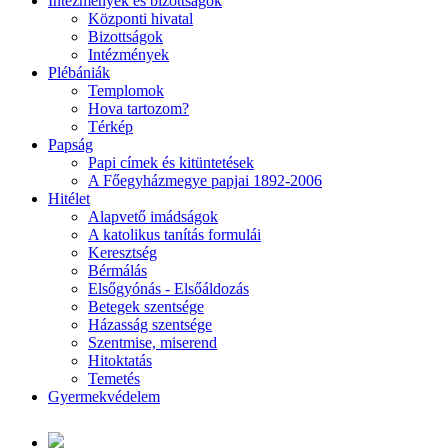
Intézmények és bizottságok
Központi hivatal
Bizottságok
Intézmények
Plébániák
Templomok
Hova tartozom?
Térkép
Papság
Papi címek és kitüntetések
A Főegyházmegye papjai 1892-2006
Hitélet
Alapvető imádságok
A katolikus tanítás formulái
Keresztség
Bérmálás
Elsőgyónás - Elsőáldozás
Betegek szentsége
Házasság szentsége
Szentmise, miserend
Hitoktatás
Temetés
Gyermekvédelem