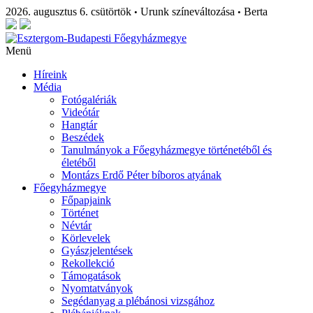
2026. augusztus 6. csütörtök
Urunk színeváltozása
Berta
•
•
Menü
Híreink
Média
Fotógalériák
Videótár
Hangtár
Beszédek
Tanulmányok a Főegyházmegye történetéből és
életéből
Montázs Erdő Péter bíboros atyának
Főegyházmegye
Főpapjaink
Történet
Névtár
Körlevelek
Gyászjelentések
Rekollekció
Támogatások
Nyomtatványok
Segédanyag a plébánosi vizsgához