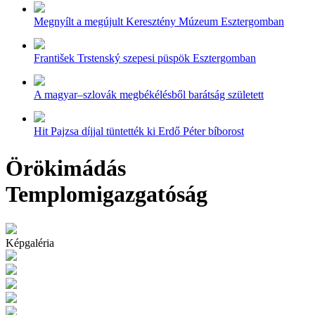
Megnyílt a megújult Keresztény Múzeum Esztergomban
František Trstenský szepesi püspök Esztergomban
A magyar–szlovák megbékélésből barátság született
Hit Pajzsa díjjal tüntették ki Erdő Péter bíborost
Örökimádás
Templomigazgatóság
Képgaléria