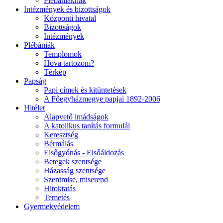
Plébániáknak
Intézmények és bizottságok
Központi hivatal
Bizottságok
Intézmények
Plébániák
Templomok
Hova tartozom?
Térkép
Papság
Papi címek és kitüntetések
A Főegyházmegye papjai 1892-2006
Hitélet
Alapvető imádságok
A katolikus tanítás formulái
Keresztség
Bérmálás
Elsőgyónás - Elsőáldozás
Betegek szentsége
Házasság szentsége
Szentmise, miserend
Hitoktatás
Temetés
Gyermekvédelem