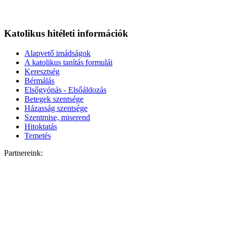
Katolikus hitéleti információk
Alapvető imádságok
A katolikus tanítás formulái
Keresztség
Bérmálás
Elsőgyónás - Elsőáldozás
Betegek szentsége
Házasság szentsége
Szentmise, miserend
Hitoktatás
Temetés
Partnereink: