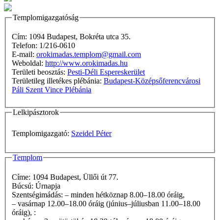
Templomigazgatóság
Cím: 1094 Budapest, Bokréta utca 35.
Telefon: 1/216-0610
E-mail:
orokimadas.templom@gmail.com
Weboldal:
http://www.orokimadas.hu
Területi beosztás:
Pesti-Déli Espereskerület
Területileg illetékes plébánia:
Budapest-Középsőferencvárosi
Páli Szent Vince Plébánia
Lelkipásztorok
Templomigazgató:
Szeidel Péter
Templom
Címe: 1094 Budapest, Üllői út 77.
Búcsú: Úrnapja
Szentségimádás: – minden hétköznap 8.00–18.00 óráig,
– vasárnap 12.00–18.00 óráig (június–júliusban 11.00–18.00
óráig), :