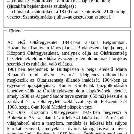
– a hónap 2. csütörtökén 18.30-tól másnap 18.00 óráig
(éjszakára bejelentkezés szükséges) :
– a hónap 4. csütörtöként a 18.00 órai szentmisétôl 21.00 óráig
vezetett Szentségimádás (július–augusztusban szünetel) :
Történet
Az első Oltáregyesület 1848-ban alakult Belgiumban.
Hazánkban Trautwein János piarista Budapesten alapítja meg a
Központi Oltáregyesületet, amelynek célja az Oltáriszentség
tiszteletének előmozdítása és szegény templomoknak liturgikus
szerekkel és ruhákkal való ellátása.
1901-ben telepednek le Budapesten a belga eredetű Maria
Repararix rend nővérei és már ideiglenes otthonukban
megkezdik az Oltáriszentség állandó imádását. 1904-ben az
egyesület igazgatójának, Kanter Károlynak buzgólkodására
lehetővé válik az Örökimádás-templom alapkövének letétele,
amely 1908-ra Aigner Sándor terve szerint (650 m2) készül el a
zárdával és az Oltáregyleti székházzal együtt. Felszentelését
1908. szept. 8-án Kohl Medárd püspök végzi.
Az Orsz. Központi Oltáregyesület 1927-ben megveszi a
Bokréta u. 35. sz. alatti házat lelkészi lakásoknak. A második
világháború alatt a templom, rendház és lelkészi ház súlyos
károkat szenved, amelyeketa főváros támogatásával a hívek
adományából kijavítanak. 1950-ben az Örökimádó rend tagjai