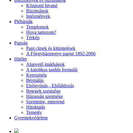
Intézmények és bizottságok
Központi hivatal
Bizottságok
Intézmények
Plébániák
Templomok
Hova tartozom?
Térkép
Papság
Papi címek és kitüntetések
A Főegyházmegye papjai 1892-2006
Hitélet
Alapvető imádságok
A katolikus tanítás formulái
Keresztség
Bérmálás
Elsőgyónás - Elsőáldozás
Betegek szentsége
Házasság szentsége
Szentmise, miserend
Hitoktatás
Temetés
Gyermekvédelem