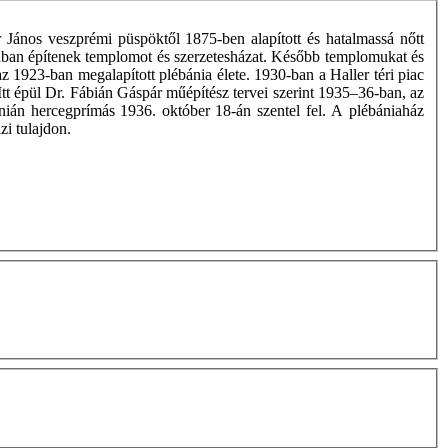
 János veszprémi püspöktől 1875-ben alapított és hatalmassá nőtt
tcában építenek templomot és szerzetesházat. Később templomukat és
 1923-ban megalapított plébánia élete. 1930-ban a Haller téri piac
. Itt épül Dr. Fábián Gáspár műépítész tervei szerint 1935–36-ban, az
inián hercegprímás 1936. október 18-án szentel fel. A plébániaház
zi tulajdon.