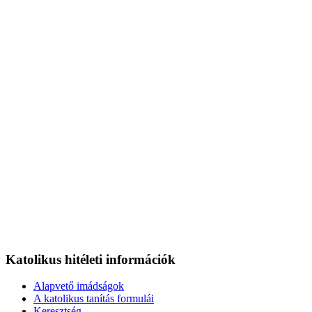
Katolikus hitéleti információk
Alapvető imádságok
A katolikus tanítás formulái
Keresztség