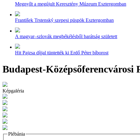
Megnyílt a megújult Keresztény Múzeum Esztergomban
František Trstenský szepesi püspök Esztergomban
A magyar–szlovák megbékélésből barátság született
Hit Pajzsa díjjal tüntették ki Erdő Péter bíborost
Budapest-Középsőferencvárosi P
Képgaléria
Plébánia