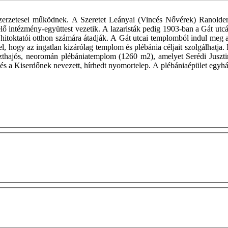
szerzetesei működnek. A Szeretet Leányai (Vincés Nővérek) Ranolder
velő intézmény-együttest vezetik. A lazaristák pedig 1903-ban a Gát u
itoktatói otthon számára átadják. A Gát utcai templomból indul meg az
ssel, hogy az ingatlan kizárólag templom és plébánia céljait szolgálhatja
eszthajós, neoromán plébániatemplom (1260 m2), amelyet Serédi Juszt
p és a Kiserdőnek nevezett, hírhedt nyomortelep. A plébániaépület egyhá