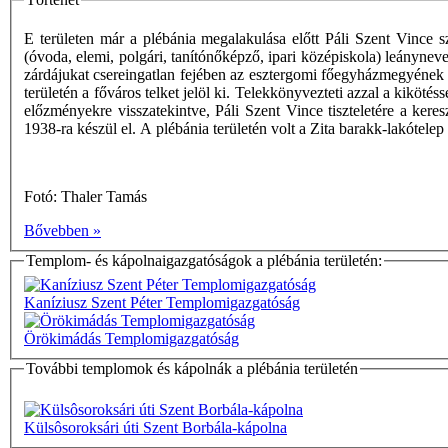
E területen már a plébánia megalakulása előtt Páli Szent Vince 
(óvoda, elemi, polgári, tanítónőképző, ipari középiskola) leányne
zárdájukat csereingatlan fejében az esztergomi főegyházmegyének h
területén a főváros telket jelöl ki. Telekkönyvezteti azzal a kiköté
előzményekre visszatekintve, Páli Szent Vince tiszteletére a ker
1938-ra készül el. A plébánia területén volt a Zita barakk-lakótele
Fotó: Thaler Tamás
Bővebben »
Templom- és kápolnaigazgatóságok a plébánia területén:
Kaníziusz Szent Péter Templomigazgatóság
Örökimádás Templomigazgatóság
További templomok és kápolnák a plébánia területén
Külsôsoroksári úti Szent Borbála-kápolna