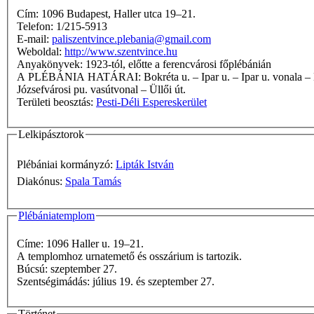
Cím: 1096 Budapest, Haller utca 19–21.
Telefon: 1/215-5913
E-mail:
paliszentvince.plebania@gmail.com
Weboldal:
http://www.szentvince.hu
Anyakönyvek: 1923-tól, előtte a ferencvárosi főplébánián
A PLÉBÁNIA HATÁRAI: Bokréta u. – Ipar u. – Ipar u. vonala – Duna – Ráckevei-Duna – kerülethatár – Határ u.–Jókai Mór u. saroktól a Külső Mester u. vonalában húzott egyenes – Ferencvárosi pu.–
Józsefvárosi pu. vasútvonal – Üllői út.
Területi beosztás:
Pesti-Déli Espereskerület
Lelkipásztorok
Plébániai kormányzó:
Lipták István
Diakónus:
Spala Tamás
Plébániatemplom
Címe: 1096 Haller u. 19–21.
A templomhoz urnatemető és osszárium is tartozik.
Búcsú: szeptember 27.
Szentségimádás: július 19. és szeptember 27.
Történet