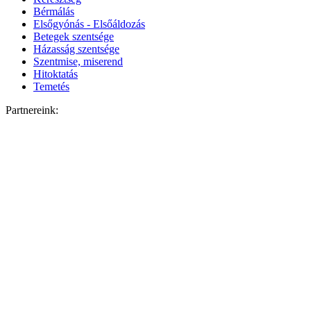
Bérmálás
Elsőgyónás - Elsőáldozás
Betegek szentsége
Házasság szentsége
Szentmise, miserend
Hitoktatás
Temetés
Partnereink: