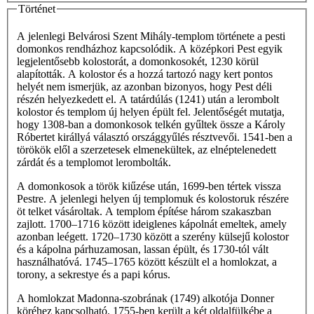
Történet
A jelenlegi Belvárosi Szent Mihály-templom története a pesti
domonkos rendházhoz kapcsolódik. A középkori Pest egyik
legjelentősebb kolostorát, a domonkosokét, 1230 körül
alapították. A kolostor és a hozzá tartozó nagy kert pontos
helyét nem ismerjük, az azonban bizonyos, hogy Pest déli
részén helyezkedett el. A tatárdúlás (1241) után a lerombolt
kolostor és templom új helyen épült fel. Jelentőségét mutatja,
hogy 1308-ban a domonkosok telkén gyűltek össze a Károly
Róbertet királlyá választó országgyűlés résztvevői. 1541-ben a
törökök elől a szerzetesek elmenekültek, az elnéptelenedett
zárdát és a templomot lerombolták.
A domonkosok a török kiűzése után, 1699-ben tértek vissza
Pestre. A jelenlegi helyen új templomuk és kolostoruk részére
öt telket vásároltak. A templom építése három szakaszban
zajlott. 1700–1716 között ideiglenes kápolnát emeltek, amely
azonban leégett. 1720–1730 között a szerény külsejű kolostor
és a kápolna párhuzamosan, lassan épült, és 1730-tól vált
használhatóvá. 1745–1765 között készült el a homlokzat, a
torony, a sekrestye és a papi kórus.
A homlokzat Madonna-szobrának (1749) alkotója Donner
köréhez kapcsolható. 1755-ben került a két oldalfülkébe a