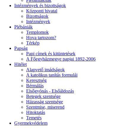
Plébániáknak
Intézmények és bizottságok
Központi hivatal
Bizottságok
Intézmények
Plébániák
Templomok
Hova tartozom?
Térkép
Papság
Papi címek és kitüntetések
A Főegyházmegye papjai 1892-2006
Hitélet
Alapvető imádságok
A katolikus tanítás formulái
Keresztség
Bérmálás
Elsőgyónás - Elsőáldozás
Betegek szentsége
Házasság szentsége
Szentmise, miserend
Hitoktatás
Temetés
Gyermekvédelem