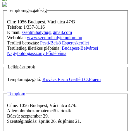
Templomigazgatóság
Cím: 1056 Budapest, Váci utca 47/B
Telefon: 1/337-8116
E-mail:
szentmihalytig@gmail.com
Weboldal:
www.szentmihalytemplom.hu
Területi beosztás:
Pesti-Belső Espereskerület
Területileg illetékes plébánia:
Budapest-Belvárosi
Nagyboldogasszony Főplébánia
Lelkipásztorok
Templomigazgató:
Kovács Ervin Gerllért O.Praem
Templom
Címe: 1056 Budapest, Váci utca 47/b.
A templomhoz urnatemető tartozik
Búcsú: szeptember 29.
Szentségimádás: április 26. és június 21.