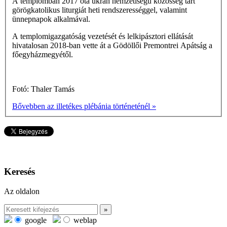
A templomban 2017 óta ukrán nemzetiségű közösség tart
görögkatolikus liturgiát heti rendszerességgel, valamint
ünnepnapok alkalmával.
A templomigazgatóság vezetését és lelkipásztori ellátását
hivatalosan 2018-ban vette át a Gödöllői Premontrei Apátság a
főegyházmegyétől.
Fotó: Thaler Tamás
Bővebben az illetékes plébánia történeténél »
Keresés
Az oldalon
google
weblap