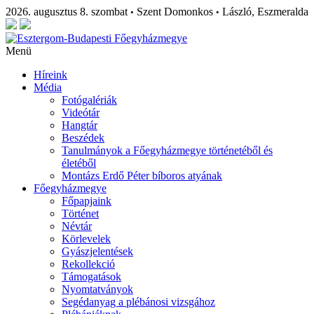
2026. augusztus 8. szombat
Szent Domonkos
László, Eszmeralda
•
•
Menü
Híreink
Média
Fotógalériák
Videótár
Hangtár
Beszédek
Tanulmányok a Főegyházmegye történetéből és
életéből
Montázs Erdő Péter bíboros atyának
Főegyházmegye
Főpapjaink
Történet
Névtár
Körlevelek
Gyászjelentések
Rekollekció
Támogatások
Nyomtatványok
Segédanyag a plébánosi vizsgához