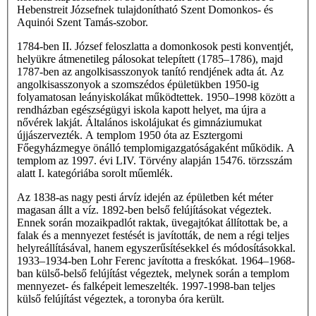
Hebenstreit Józsefnek tulajdonítható Szent Domonkos- és
Aquinói Szent Tamás-szobor.
1784-ben II. József feloszlatta a domonkosok pesti konventjét,
helyükre átmenetileg pálosokat telepített (1785–1786), majd
1787-ben az angolkisasszonyok tanító rendjének adta át. Az
angolkisasszonyok a szomszédos épületükben 1950-ig
folyamatosan leányiskolákat működtettek. 1950–1998 között a
rendházban egészségügyi iskola kapott helyet, ma újra a
nővérek lakját. Általános iskolájukat és gimnáziumukat
újjászervezték. A templom 1950 óta az Esztergomi
Főegyházmegye önálló templomigazgatóságaként működik. A
templom az 1997. évi LIV. Törvény alapján 15476. törzsszám
alatt I. kategóriába sorolt műemlék.
Az 1838-as nagy pesti árvíz idején az épületben két méter
magasan állt a víz. 1892-ben belső felújításokat végeztek.
Ennek során mozaikpadlót raktak, üvegajtókat állítottak be, a
falak és a mennyezet festését is javították, de nem a régi teljes
helyreállításával, hanem egyszerűsítésekkel és módosításokkal.
1933–1934-ben Lohr Ferenc javította a freskókat. 1964–1968-
ban külső-belső felújítást végeztek, melynek során a templom
mennyezet- és falképeit lemeszelték. 1997-1998-ban teljes
külső felújítást végeztek, a toronyba óra került.