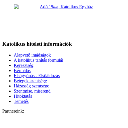
Katolikus hitéleti információk
Alapvető imádságok
A katolikus tanítás formulái
Keresztség
Bérmálás
Elsőgyónás - Elsőáldozás
Betegek szentsége
Házasság szentsége
Szentmise, miserend
Hitoktatás
Temetés
Partnereink: