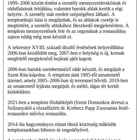
1999–2006 között történt a szentély mennyezetfreskóinak és
oldalfalainak felújítása, valamint barokk ablak került a régi
helyére. A szentély már eredeti szépségében látható. A
templomhajó falai is megújultak, és az ablakok cseréje is
megtörtént, a szentély ablakához illeszkedő megjelenésben. A
templom mennyezetének fele és az orgonának a restaurálása
sajnos eddig még nem készült el.
A sekrestye XVIII. századi díszítő festésének helyreállítása
2006-ban kezdődött meg, 2007-ben e helyiség is új, kornak
megfelelő megjelenésű bejárati ajtót kapott.
2006-ban barokk szembemiséző oltár készült, és megújult a
Szent Rita-kápolna. A templom alatt 1995-től urnatemető
üzemel, amely 2005–2006-ban új teremmel bővült. 2019-ben
az urnatemető lejárata megújult, és méltó, tágas tér került
kialakításra.
2021-ben a templom főoltárképét (Szent Domonkos átveszi a
Szűzanyától a rózsafűzért) dr. Korhecz Papp Zsuzsanna festő-
restaurátor művész restaurálta.
2014 óta hagyományos római rítusú közösség működik
templomunkban bíboros úr engedélyével.