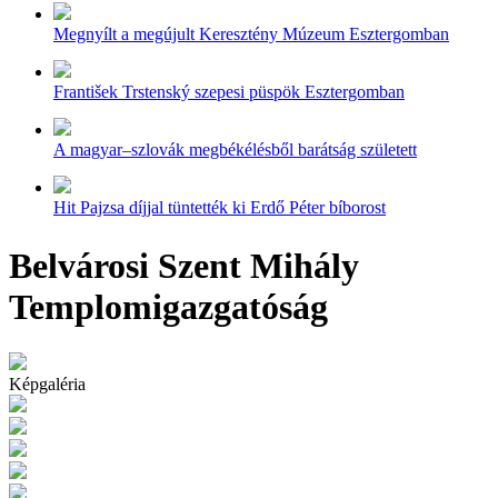
Megnyílt a megújult Keresztény Múzeum Esztergomban
František Trstenský szepesi püspök Esztergomban
A magyar–szlovák megbékélésből barátság született
Hit Pajzsa díjjal tüntették ki Erdő Péter bíborost
Belvárosi Szent Mihály
Templomigazgatóság
Képgaléria