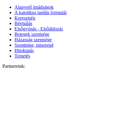
Alapvető imádságok
A katolikus tanítás formulái
Keresztség
Bérmálás
Elsőgyónás - Elsőáldozás
Betegek szentsége
Házasság szentsége
Szentmise, miserend
Hitoktatás
Temetés
Partnereink: