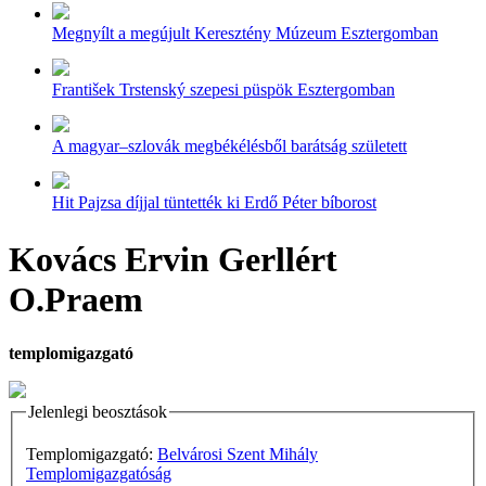
Megnyílt a megújult Keresztény Múzeum Esztergomban
František Trstenský szepesi püspök Esztergomban
A magyar–szlovák megbékélésből barátság született
Hit Pajzsa díjjal tüntették ki Erdő Péter bíborost
Kovács Ervin Gerllért
O.Praem
templomigazgató
Jelenlegi beosztások
Templomigazgató:
Belvárosi Szent Mihály
Templomigazgatóság