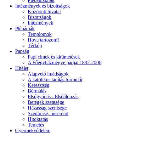
Plébániáknak
Intézmények és bizottságok
Központi hivatal
Bizottságok
Intézmények
Plébániák
Templomok
Hova tartozom?
Térkép
Papság
Papi címek és kitüntetések
A Főegyházmegye papjai 1892-2006
Hitélet
Alapvető imádságok
A katolikus tanítás formulái
Keresztség
Bérmálás
Elsőgyónás - Elsőáldozás
Betegek szentsége
Házasság szentsége
Szentmise, miserend
Hitoktatás
Temetés
Gyermekvédelem