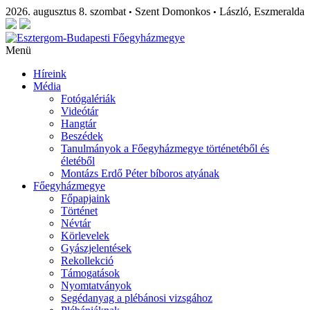
2026. augusztus 8. szombat
Szent Domonkos
László, Eszmeralda
•
•
Menü
Híreink
Média
Fotógalériák
Videótár
Hangtár
Beszédek
Tanulmányok a Főegyházmegye történetéből és
életéből
Montázs Erdő Péter bíboros atyának
Főegyházmegye
Főpapjaink
Történet
Névtár
Körlevelek
Gyászjelentések
Rekollekció
Támogatások
Nyomtatványok
Segédanyag a plébánosi vizsgához