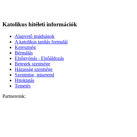
Katolikus hitéleti információk
Alapvető imádságok
A katolikus tanítás formulái
Keresztség
Bérmálás
Elsőgyónás - Elsőáldozás
Betegek szentsége
Házasság szentsége
Szentmise, miserend
Hitoktatás
Temetés
Partnereink: