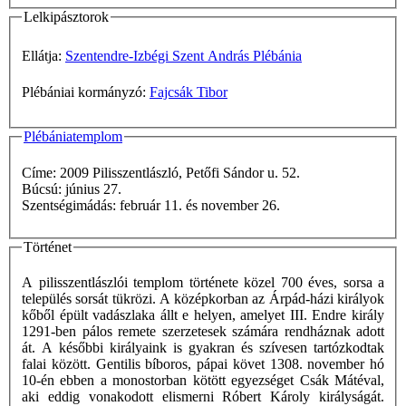
Lelkipásztorok
Ellátja:
Szentendre-Izbégi Szent András Plébánia
Plébániai kormányzó:
Fajcsák Tibor
Plébániatemplom
Címe: 2009 Pilisszentlászló, Petőfi Sándor u. 52.
Búcsú: június 27.
Szentségimádás: február 11. és november 26.
Történet
A pilisszentlászlói templom története közel 700 éves, sorsa a
település sorsát tükrözi. A középkorban az Árpád-házi királyok
kőből épült vadászlaka állt e helyen, amelyet III. Endre király
1291-ben pálos remete szerzetesek számára rendháznak adott
át. A későbbi királyaink is gyakran és szívesen tartózkodtak
falai között. Gentilis bíboros, pápai követ 1308. november hó
10-én ebben a monostorban kötött egyezséget Csák Mátéval,
aki eddig vonakodott elismerni Róbert Károly királyságát.