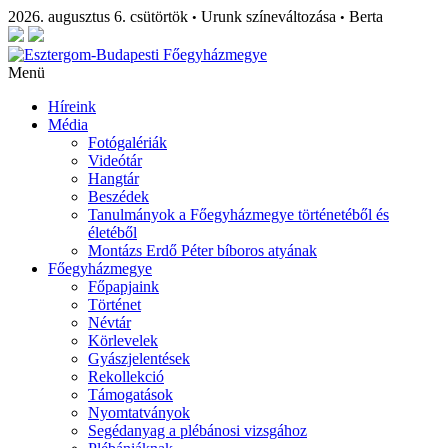
2026. augusztus 6. csütörtök
Urunk színeváltozása
Berta
•
•
Menü
Híreink
Média
Fotógalériák
Videótár
Hangtár
Beszédek
Tanulmányok a Főegyházmegye történetéből és
életéből
Montázs Erdő Péter bíboros atyának
Főegyházmegye
Főpapjaink
Történet
Névtár
Körlevelek
Gyászjelentések
Rekollekció
Támogatások
Nyomtatványok
Segédanyag a plébánosi vizsgához