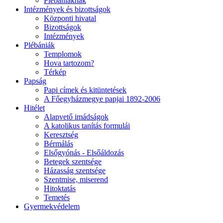
Plébániáknak
Intézmények és bizottságok
Központi hivatal
Bizottságok
Intézmények
Plébániák
Templomok
Hova tartozom?
Térkép
Papság
Papi címek és kitüntetések
A Főegyházmegye papjai 1892-2006
Hitélet
Alapvető imádságok
A katolikus tanítás formulái
Keresztség
Bérmálás
Elsőgyónás - Elsőáldozás
Betegek szentsége
Házasság szentsége
Szentmise, miserend
Hitoktatás
Temetés
Gyermekvédelem