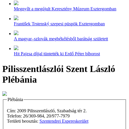
Megnyílt a megújult Keresztény Múzeum Esztergomban
František Trstenský szepesi püspök Esztergomban
A magyar–szlovák megbékélésből barátság született
Hit Pajzsa díjjal tüntették ki Erdő Péter bíborost
Pilisszentlászlói Szent László
Plébánia
Plébánia
Cím: 2009 Pilisszentlászló, Szabadság tér 2.
Telefon: 26/369-984, 20/977-7979
Területi beosztás:
Szentendrei Espereskerület