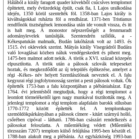
Hálából a király faragott quader kövekbôl csúcsíves templomot
építtetett, mely évtizedekig épült, csak fia, I. Lajos uralkodása
idején, 1350 körül szentelték föl. 1358-ban Lajos király is
kiváltságokkal ruházta föl a rendházat. 1371-ben Tristianus
rendfőnök tisztségének lemondása után ide vonult vissza, és itt
is halt meg. A monostor népszerűségét a fennmaradt
adománylevelek tanúsítják. Szentendrén szőlőik, a -
Kékespatukán malmaik, Budán lakóházuk volt az 1493. és
1515. évi oklevelek szerint. Mátyás király Visegrádról Budára
való lovaglásai közben náluk vendégeskedett és pihent meg.
1475-ben malmot adott nekik. A török a XVI. század közepén
elpusztította. A török után a pálosok szlovák telepeseket
hoztak, és megkezdődőtt az új település építkezése, amelyet a
régi -Kékes- név helyett Szentlászlónak neveztek el. A falu
kegyurai régi jogfolytonosság szerint a pesti pálosok voltak. Ők
építették 1753-ban a falu központjában a plébániaházat. Egy
1764. évi jelentésből megtudjuk, hogy a régi templomot a
leomlott törmelékeitől igen nagy munkával tisztították meg. A
jelenlegi templomot a régi templom alapfalain barokk stílusban
1770-1772 között építették fel. A templomkapu
szemöldökpárkányában a pálosok címere - kitárt szárnyú holló,
csőrében cipóval - látható. 1786-ban császári rendelkezés a
pálosokat feloszlatta. A műemlékileg védett (Műemléki
törzsszám 7207) templom külső felújítása 1995-ben készült el.
1788-ban alakult meg a plébánia. Az egyházköség 1993-ban