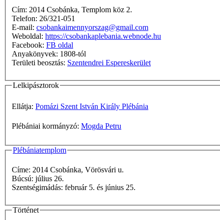
Cím: 2014 Csobánka, Templom köz 2.
Telefon: 26/321-051
E-mail:
csobankaimennyorszag@gmail.com
Weboldal:
https://csobankaplebania.webnode.hu
Facebook:
FB oldal
Anyakönyvek: 1808-tól
Területi beosztás:
Szentendrei Espereskerület
Lelkipásztorok
Ellátja:
Pomázi Szent István Király Plébánia
Plébániai kormányzó:
Mogda Petru
Plébániatemplom
Címe: 2014 Csobánka, Vörösvári u.
Búcsú: július 26.
Szentségimádás: február 5. és június 25.
Történet