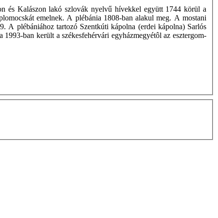
n és Kalászon lakó szlovák nyelvű hívekkel együtt 1744 körül a
templomocskát emelnek. A plébánia 1808-ban alakul meg. A mostani
. A plébániához tartozó Szentkúti kápolna (erdei kápolna) Sarlós
nia 1993-ban került a székesfehérvári egyházmegyétôl az esztergom-