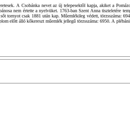
etesek. A Csobánka nevet az új telepesektôl kapja, akiket a Pomázo
lébánosa nem értette a nyelvüket. 1763-ban Szent Anna tiszteletére 
sőt tornyot csak 1881 után kap. Műemlékileg védett, törzsszáma: 6949
mplom előtt álló kőkereszt műemlék jellegű törzsszáma: 6950. A plébá