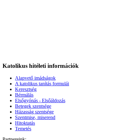
Katolikus hitéleti információk
Alapvető imádságok
A katolikus tanítás formulái
Keresztség
Bérmálás
Elsőgyónás - Elsőáldozás
Betegek szentsége
Házasság szentsége
Szentmise, miserend
Hitoktatás
Temetés
Partnereink: