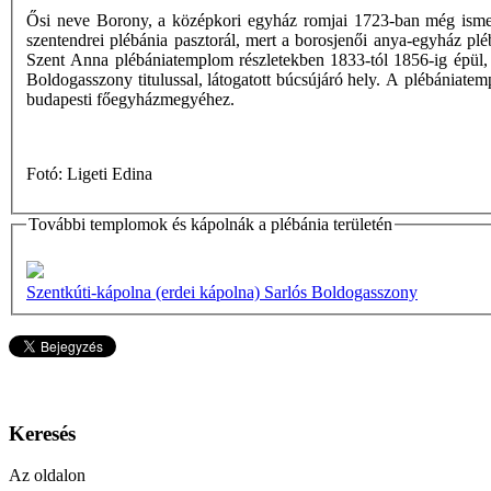
Ősi neve Borony, a középkori egyház romjai 1723-ban még ismer
szentendrei plébánia pasztorál, mert a borosjenői anya-egyház p
Szent Anna plébániatemplom részletekben 1833-tól 1856-ig épül, 
Boldogasszony titulussal, látogatott búcsújáró hely. A plébániate
budapesti főegyházmegyéhez.
Fotó: Ligeti Edina
További templomok és kápolnák a plébánia területén
Szentkúti-kápolna (erdei kápolna) Sarlós Boldogasszony
Keresés
Az oldalon