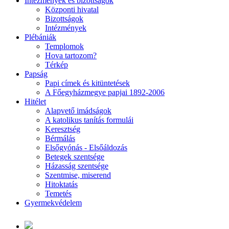
Intézmények és bizottságok
Központi hivatal
Bizottságok
Intézmények
Plébániák
Templomok
Hova tartozom?
Térkép
Papság
Papi címek és kitüntetések
A Főegyházmegye papjai 1892-2006
Hitélet
Alapvető imádságok
A katolikus tanítás formulái
Keresztség
Bérmálás
Elsőgyónás - Elsőáldozás
Betegek szentsége
Házasság szentsége
Szentmise, miserend
Hitoktatás
Temetés
Gyermekvédelem