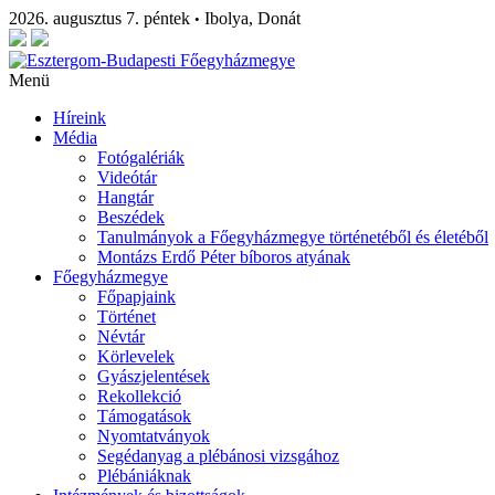
2026. augusztus 7. péntek
Ibolya, Donát
•
Menü
Híreink
Média
Fotógalériák
Videótár
Hangtár
Beszédek
Tanulmányok a Főegyházmegye történetéből és életéből
Montázs Erdő Péter bíboros atyának
Főegyházmegye
Főpapjaink
Történet
Névtár
Körlevelek
Gyászjelentések
Rekollekció
Támogatások
Nyomtatványok
Segédanyag a plébánosi vizsgához
Plébániáknak