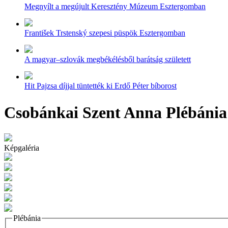
Megnyílt a megújult Keresztény Múzeum Esztergomban
František Trstenský szepesi püspök Esztergomban
A magyar–szlovák megbékélésből barátság született
Hit Pajzsa díjjal tüntették ki Erdő Péter bíborost
Csobánkai Szent Anna Plébánia
Képgaléria
Plébánia