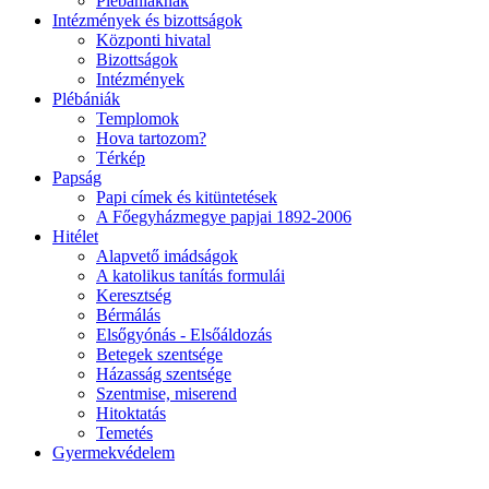
Plébániáknak
Intézmények és bizottságok
Központi hivatal
Bizottságok
Intézmények
Plébániák
Templomok
Hova tartozom?
Térkép
Papság
Papi címek és kitüntetések
A Főegyházmegye papjai 1892-2006
Hitélet
Alapvető imádságok
A katolikus tanítás formulái
Keresztség
Bérmálás
Elsőgyónás - Elsőáldozás
Betegek szentsége
Házasság szentsége
Szentmise, miserend
Hitoktatás
Temetés
Gyermekvédelem