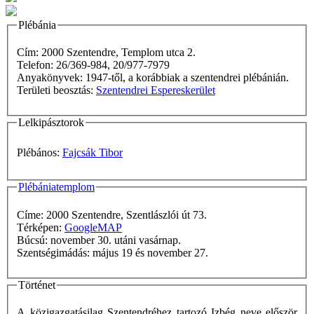
Plébánia
Cím: 2000 Szentendre, Templom utca 2.
Telefon: 26/369-984, 20/977-7979
Anyakönyvek: 1947-től, a korábbiak a szentendrei plébánián.
Területi beosztás:
Szentendrei Espereskerület
Lelkipásztorok
Plébános:
Fajcsák Tibor
Plébániatemplom
Címe: 2000 Szentendre, Szentlászlói út 73.
Térképen:
GoogleMAP
Búcsú: november 30. utáni vasárnap.
Szentségimádás: május 19 és november 27.
Történet
A közigazgatásilag Szentendréhez tartozó Izbég neve először