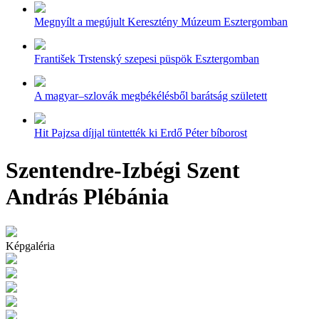
Megnyílt a megújult Keresztény Múzeum Esztergomban
František Trstenský szepesi püspök Esztergomban
A magyar–szlovák megbékélésből barátság született
Hit Pajzsa díjjal tüntették ki Erdő Péter bíborost
Szentendre-Izbégi Szent
András Plébánia
Képgaléria