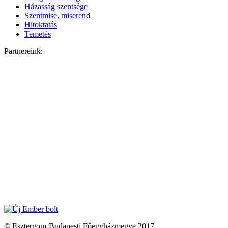
Házasság szentsége
Szentmise, miserend
Hitoktatás
Temetés
Partnereink:
© Esztergom-Budapesti Főegyházmegye 2017