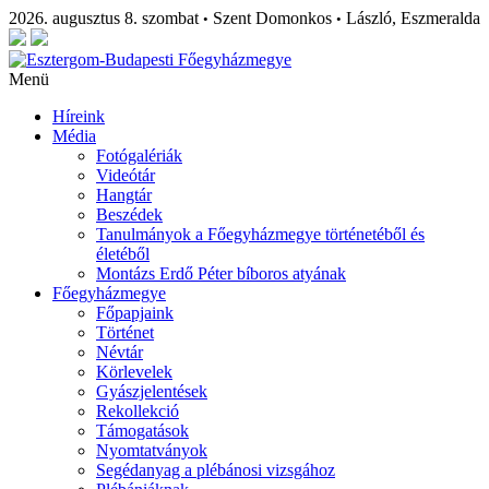
2026. augusztus 8. szombat
Szent Domonkos
László, Eszmeralda
•
•
Menü
Híreink
Média
Fotógalériák
Videótár
Hangtár
Beszédek
Tanulmányok a Főegyházmegye történetéből és
életéből
Montázs Erdő Péter bíboros atyának
Főegyházmegye
Főpapjaink
Történet
Névtár
Körlevelek
Gyászjelentések
Rekollekció
Támogatások
Nyomtatványok
Segédanyag a plébánosi vizsgához