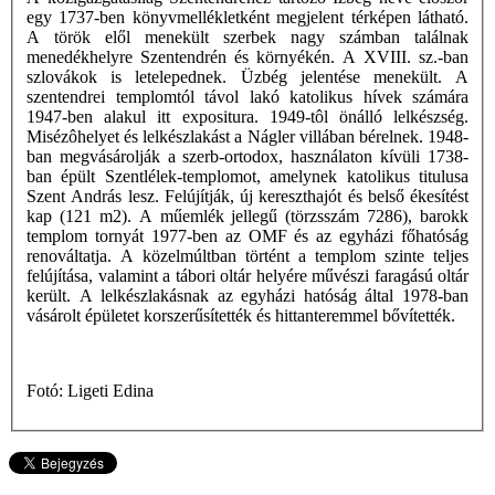
egy 1737-ben könyvmellékletként megjelent térképen látható.
A török elől menekült szerbek nagy számban találnak
menedékhelyre Szentendrén és környékén. A XVIII. sz.-ban
szlovákok is letelepednek. Üzbég jelentése menekült. A
szentendrei templomtól távol lakó katolikus hívek számára
1947-ben alakul itt expositura. 1949-tôl önálló lelkészség.
Misézôhelyet és lelkészlakást a Nágler villában bérelnek. 1948-
ban megvásárolják a szerb-ortodox, használaton kívüli 1738-
ban épült Szentlélek-templomot, amelynek katolikus titulusa
Szent András lesz. Felújítják, új kereszthajót és belső ékesítést
kap (121 m2). A műemlék jellegű (törzsszám 7286), barokk
templom tornyát 1977-ben az OMF és az egyházi főhatóság
renováltatja. A közelmúltban történt a templom szinte teljes
felújítása, valamint a tábori oltár helyére művészi faragású oltár
került. A lelkészlakásnak az egyházi hatóság által 1978-ban
vásárolt épületet korszerűsítették és hittanteremmel bővítették.
Fotó: Ligeti Edina