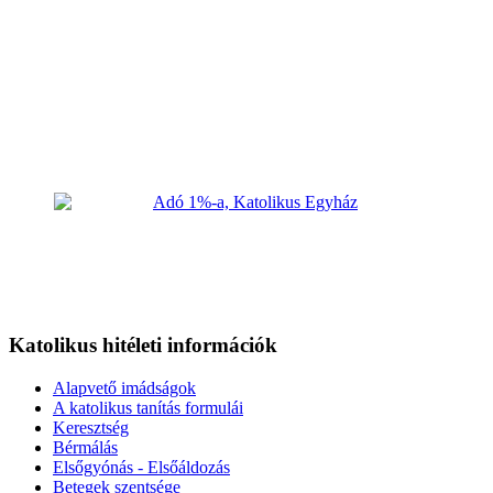
Katolikus hitéleti információk
Alapvető imádságok
A katolikus tanítás formulái
Keresztség
Bérmálás
Elsőgyónás - Elsőáldozás
Betegek szentsége