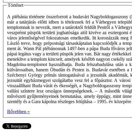
Történet
A plébánia története összeforrott a budavári Nagyboldogasszony 
már a tatárjárás előtti idben is tételeznek fel a Várhegyen telep
templomnak is nevezik, mert a tatároktól feldúlt Pestről a Várhegy
veszprémi püspök területi joghatósága alól kivéve az esztergomi é
város jelentőségével fokozatosan emelkedik. Itt koronázzák meg
László terve, hogy prépostsági társaskáptalan kapcsolódjék a te
ment át. Wann Pál plébánosnak 1497-ben a pápa Buda főváros jellegé
pápai legátus vagy a területi püspök jelen van. Bár nagy értékekkel 
menekítve a templom kincseit, amelyek késôbb nagyon csekély szám
Magdolna-templomot használhatja. Buda felszabadulása után a k
külvárosaiban, hanem Óbudán és Pesten is. Budavár esetében a fe
Széchenyi György prímás támogatásával a jezsuiták akadémiát, ko
jezsuitát egyházmegyei szolgálatba vesz fel a főpásztor. A város
visszaállítani Buda várát és ékességét, a Nagyboldogasszony templ
vallási színtere lesz országos ünnepségeknek. – A második vilá
művészeti gyűjteményeinek bemutatása, amely éppúgy, mint ünnepi 
szentély és a Gara kápolna részleges felújítása – 1995. év közepér
Bővebben »