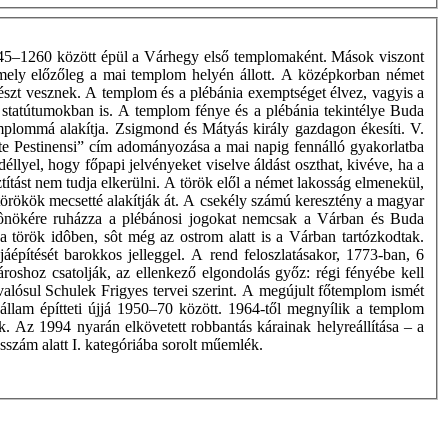
1245–1260 között épül a Várhegy első templomaként. Mások viszont
t, amely előzőleg a mai templom helyén állott. A középkorban német
 részt vesznek. A templom és a plébánia exemptséget élvez, vagyis a
ni statútumokban is. A templom fénye és a plébánia tekintélye Buda
plommá alakítja. Zsigmond és Mátyás király gazdagon ékesíti. V.
te Pestinensi” cím adományozása a mai napig fennálló gyakorlatba
llyel, hogy főpapi jelvényeket viselve áldást oszthat, kivéve, ha a
ztítást nem tudja elkerülni. A török elől a német lakosság elmenekül,
örökök mecsetté alakítják át. A csekély számú keresztény a magyar
 fônökére ruházza a plébánosi jogokat nemcsak a Várban és Buda
 török idôben, sôt még az ostrom alatt is a Várban tartózkodtak.
építését barokkos jelleggel. A rend feloszlatásakor, 1773-ban, 6
roshoz csatolják, az ellenkező elgondolás győz: régi fényébe kell
valósul Schulek Frigyes tervei szerint. A megújult főtemplom ismét
llam építteti újjá 1950–70 között. 1964-től megnyílik a templom
. Az 1994 nyarán elkövetett robbantás kárainak helyreállítása – a
sszám alatt I. kategóriába sorolt műemlék.