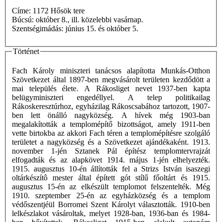
Címe: 1172 Hősök tere
Búcsú: október 8., ill. közelebbi vasárnap.
Szentségimádás: június 15. és október 5.
Történet
Fach Károly miniszteri tanácsos alapította Munkás-Otthon
Szövetkezet által 1897-ben megvásárolt területen kezdődött a
mai település élete. A Rákosliget nevet 1937-ben kapta
belügyminiszteri engedéllyel. A telep politikailag
Rákoskeresztúrhoz, egyházilag Rákoscsabához tartozott, 1907-
ben lett önálló nagyközség. A hívek még 1903-ban
megalakították a templomépítő bizottságot, amely 1911-ben
vette birtokba az akkori Fach téren a templomépítésre szolgáló
területet a nagyközség és a Szövetkezet ajándékaként. 1913.
november 1-jén Sztanek Pál építész templomtervrajzát
elfogadták és az alapkövet 1914. május 1-jén elhelyezték.
1915. augusztus 10-én állították fel a Strizs István isaszegi
oltárkészítô mester által épített gót stílű főoltárt és 1915.
augusztus 15-én az elkészült templomot felszentelték. Még
1910. szeptember 25-én az egyházközség és a templom
védőszentjéül Borromei Szent Károlyt választották. 1910-ben
lelkészlakot vásároltak, melyet 1928-ban, 1936-ban és 1984-