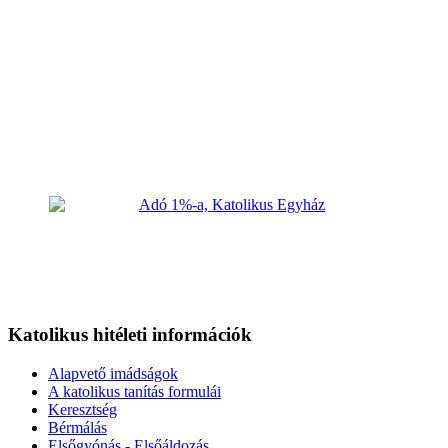
Katolikus hitéleti információk
Alapvető imádságok
A katolikus tanítás formulái
Keresztség
Bérmálás
Elsőgyónás - Elsőáldozás