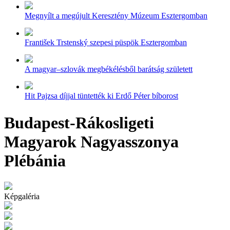
Megnyílt a megújult Keresztény Múzeum Esztergomban
František Trstenský szepesi püspök Esztergomban
A magyar–szlovák megbékélésből barátság született
Hit Pajzsa díjjal tüntették ki Erdő Péter bíborost
Budapest-Rákosligeti
Magyarok Nagyasszonya
Plébánia
Képgaléria