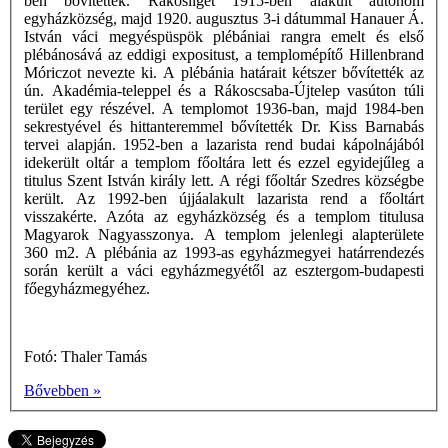
ben bővítettek. Rákosliget 1915-ben alakult autonóm
egyházközség, majd 1920. augusztus 3-i dátummal Hanauer Á.
István váci megyéspüspök plébániai rangra emelt és első
plébánosává az eddigi expositust, a templomépítő Hillenbrand
Móriczot nevezte ki. A plébánia határait kétszer bővítették az
ún. Akadémia-teleppel és a Rákoscsaba-Újtelep vasúton túli
terület egy részével. A templomot 1936-ban, majd 1984-ben
sekrestyével és hittanteremmel bővítették Dr. Kiss Barnabás
tervei alapján. 1952-ben a lazarista rend budai kápolnájából
idekerült oltár a templom főoltára lett és ezzel egyidejűleg a
titulus Szent István király lett. A régi főoltár Szedres községbe
került. Az 1992-ben újjáalakult lazarista rend a főoltárt
visszakérte. Azóta az egyházközség és a templom titulusa
Magyarok Nagyasszonya. A templom jelenlegi alapterülete
360 m2. A plébánia az 1993-as egyházmegyei határrendezés
során került a váci egyházmegyétől az esztergom-budapesti
főegyházmegyéhez.
Fotó: Thaler Tamás
Bővebben »