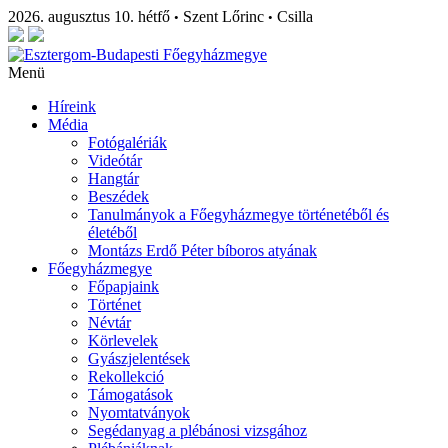
2026. augusztus 10. hétfő
Szent Lőrinc
Csilla
•
•
Menü
Híreink
Média
Fotógalériák
Videótár
Hangtár
Beszédek
Tanulmányok a Főegyházmegye történetéből és
életéből
Montázs Erdő Péter bíboros atyának
Főegyházmegye
Főpapjaink
Történet
Névtár
Körlevelek
Gyászjelentések
Rekollekció
Támogatások
Nyomtatványok
Segédanyag a plébánosi vizsgához