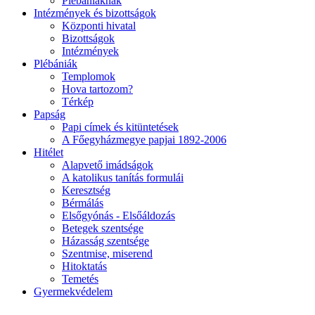
Plébániáknak
Intézmények és bizottságok
Központi hivatal
Bizottságok
Intézmények
Plébániák
Templomok
Hova tartozom?
Térkép
Papság
Papi címek és kitüntetések
A Főegyházmegye papjai 1892-2006
Hitélet
Alapvető imádságok
A katolikus tanítás formulái
Keresztség
Bérmálás
Elsőgyónás - Elsőáldozás
Betegek szentsége
Házasság szentsége
Szentmise, miserend
Hitoktatás
Temetés
Gyermekvédelem