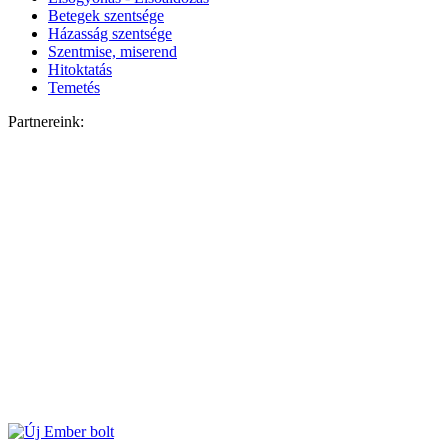
Betegek szentsége
Házasság szentsége
Szentmise, miserend
Hitoktatás
Temetés
Partnereink: