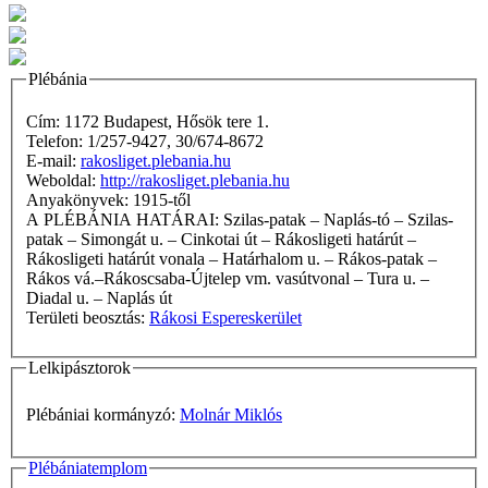
Plébánia
Cím: 1172 Budapest, Hősök tere 1.
Telefon: 1/257-9427, 30/674-8672
E-mail:
rakosliget.plebania.hu
Weboldal:
http://rakosliget.plebania.hu
Anyakönyvek: 1915-től
A PLÉBÁNIA HATÁRAI: Szilas-patak – Naplás-tó – Szilas-
patak – Simongát u. – Cinkotai út – Rákosligeti határút –
Rákosligeti határút vonala – Határhalom u. – Rákos-patak –
Rákos vá.–Rákoscsaba-Újtelep vm. vasútvonal – Tura u. –
Diadal u. – Naplás út
Területi beosztás:
Rákosi Espereskerület
Lelkipásztorok
Plébániai kormányzó:
Molnár Miklós
Plébániatemplom