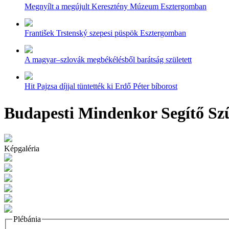
Megnyílt a megújult Keresztény Múzeum Esztergomban
František Trstenský szepesi püspök Esztergomban
A magyar–szlovák megbékélésből barátság született
Hit Pajzsa díjjal tüntették ki Erdő Péter bíborost
Budapesti Mindenkor Segítő Szű
Képgaléria
Plébánia