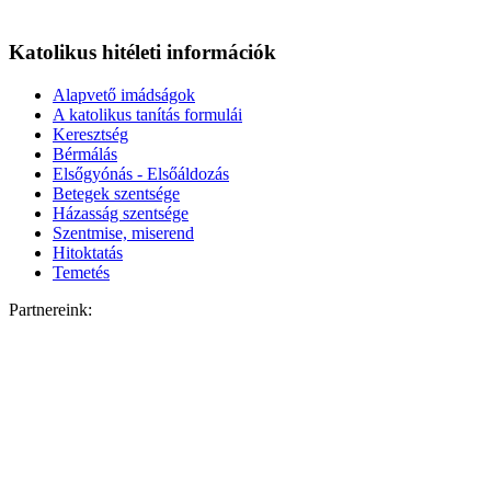
Katolikus hitéleti információk
Alapvető imádságok
A katolikus tanítás formulái
Keresztség
Bérmálás
Elsőgyónás - Elsőáldozás
Betegek szentsége
Házasság szentsége
Szentmise, miserend
Hitoktatás
Temetés
Partnereink: