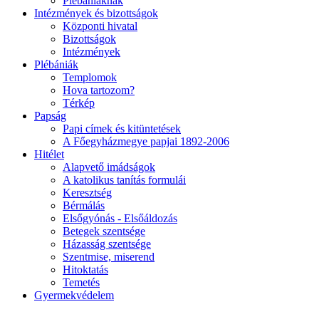
Plébániáknak
Intézmények és bizottságok
Központi hivatal
Bizottságok
Intézmények
Plébániák
Templomok
Hova tartozom?
Térkép
Papság
Papi címek és kitüntetések
A Főegyházmegye papjai 1892-2006
Hitélet
Alapvető imádságok
A katolikus tanítás formulái
Keresztség
Bérmálás
Elsőgyónás - Elsőáldozás
Betegek szentsége
Házasság szentsége
Szentmise, miserend
Hitoktatás
Temetés
Gyermekvédelem