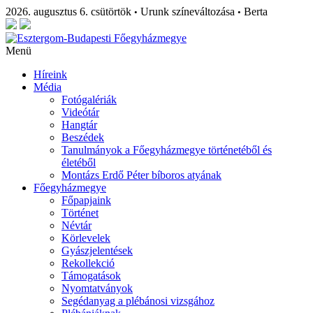
2026. augusztus 6. csütörtök
Urunk színeváltozása
Berta
•
•
Menü
Híreink
Média
Fotógalériák
Videótár
Hangtár
Beszédek
Tanulmányok a Főegyházmegye történetéből és
életéből
Montázs Erdő Péter bíboros atyának
Főegyházmegye
Főpapjaink
Történet
Névtár
Körlevelek
Gyászjelentések
Rekollekció
Támogatások
Nyomtatványok
Segédanyag a plébánosi vizsgához