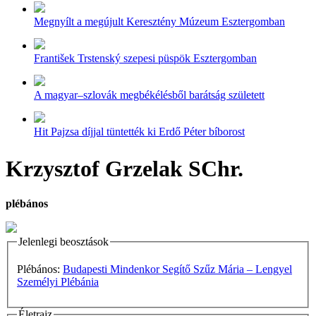
Megnyílt a megújult Keresztény Múzeum Esztergomban
František Trstenský szepesi püspök Esztergomban
A magyar–szlovák megbékélésből barátság született
Hit Pajzsa díjjal tüntették ki Erdő Péter bíborost
Krzysztof Grzelak SChr.
plébános
Jelenlegi beosztások
Plébános:
Budapesti Mindenkor Segítő Szűz Mária – Lengyel
Személyi Plébánia
Életrajz