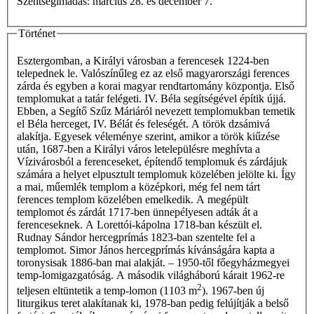
Szentségimádás: március 28. és december 7.
Történet
Esztergomban, a Királyi városban a ferencesek 1224-ben
telepednek le. Valószínűleg ez az első magyarországi ferences
zárda és egyben a korai magyar rendtartomány központja. Első
templomukat a tatár felégeti. IV. Béla segítségével építik újjá.
Ebben, a Segítő Szűz Máriáról nevezett templomukban temetik
el Béla herceget, IV. Bélát és feleségét. A török dzsámivá
alakítja. Egyesek véleménye szerint, amikor a török kiűzése
után, 1687-ben a Királyi város letelepülésre meghívta a
Vízivárosból a ferenceseket, építendő templomuk és zárdájuk
számára a helyet elpusztult templomuk közelében jelölte ki. Így
a mai, műemlék templom a középkori, még fel nem tárt
ferences templom közelében emelkedik. A megépült
templomot és zárdát 1717-ben ünnepélyesen adták át a
ferenceseknek. A Lorettói-kápolna 1718-ban készült el.
Rudnay Sándor hercegprímás 1823-ban szentelte fel a
templomot. Simor János hercegprímás kívánságára kapta a
toronysisak 1886-ban mai alakját. – 1950-től főegyházmegyei
temp-lomigazgatóság. A második világháború kárait 1962-re
2
teljesen eltüntetik a temp-lomon (1103 m
). 1967-ben új
liturgikus teret alakítanak ki, 1978-ban pedig felújítják a belső