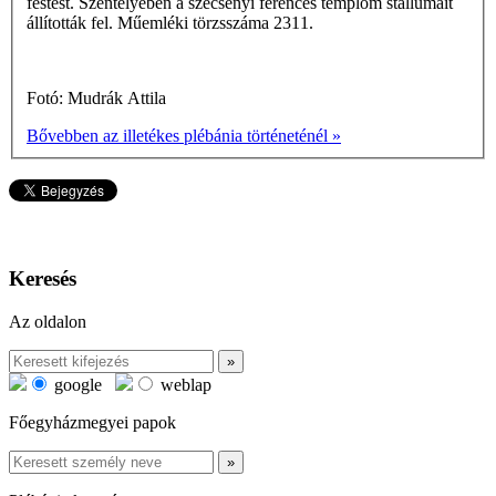
festést. Szentélyében a szécsényi ferences templom stallumait
állították fel. Műemléki törzsszáma 2311.
Fotó: Mudrák Attila
Bővebben az illetékes plébánia történeténél »
Keresés
Az oldalon
google
weblap
Főegyházmegyei papok