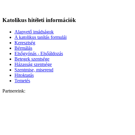
Katolikus hitéleti információk
Alapvető imádságok
A katolikus tanítás formulái
Keresztség
Bérmálás
Elsőgyónás - Elsőáldozás
Betegek szentsége
Házasság szentsége
Szentmise, miserend
Hitoktatás
Temetés
Partnereink: