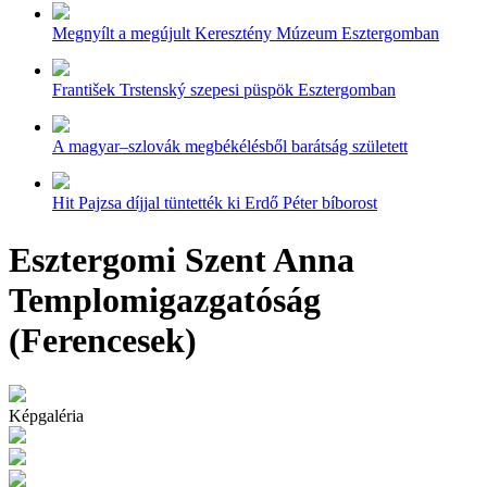
Megnyílt a megújult Keresztény Múzeum Esztergomban
František Trstenský szepesi püspök Esztergomban
A magyar–szlovák megbékélésből barátság született
Hit Pajzsa díjjal tüntették ki Erdő Péter bíborost
Esztergomi Szent Anna
Templomigazgatóság
(Ferencesek)
Képgaléria