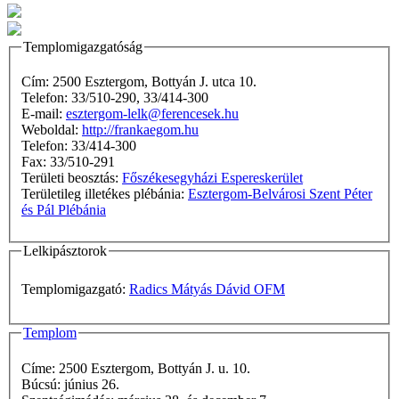
Templomigazgatóság
Cím: 2500 Esztergom, Bottyán J. utca 10.
Telefon: 33/510-290, 33/414-300
E-mail:
esztergom-lelk@ferencesek.hu
Weboldal:
http://frankaegom.hu
Telefon: 33/414-300
Fax: 33/510-291
Területi beosztás:
Főszékesegyházi Espereskerület
Területileg illetékes plébánia:
Esztergom-Belvárosi Szent Péter
és Pál Plébánia
Lelkipásztorok
Templomigazgató:
Radics Mátyás Dávid OFM
Templom
Címe: 2500 Esztergom, Bottyán J. u. 10.
Búcsú: június 26.