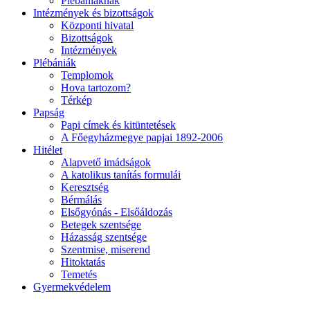
Plébániáknak
Intézmények és bizottságok
Központi hivatal
Bizottságok
Intézmények
Plébániák
Templomok
Hova tartozom?
Térkép
Papság
Papi címek és kitüntetések
A Főegyházmegye papjai 1892-2006
Hitélet
Alapvető imádságok
A katolikus tanítás formulái
Keresztség
Bérmálás
Elsőgyónás - Elsőáldozás
Betegek szentsége
Házasság szentsége
Szentmise, miserend
Hitoktatás
Temetés
Gyermekvédelem