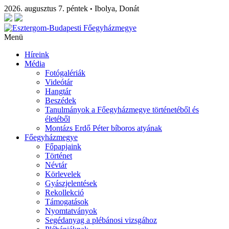
2026. augusztus 7. péntek
Ibolya, Donát
•
Menü
Híreink
Média
Fotógalériák
Videótár
Hangtár
Beszédek
Tanulmányok a Főegyházmegye történetéből és
életéből
Montázs Erdő Péter bíboros atyának
Főegyházmegye
Főpapjaink
Történet
Névtár
Körlevelek
Gyászjelentések
Rekollekció
Támogatások
Nyomtatványok
Segédanyag a plébánosi vizsgához