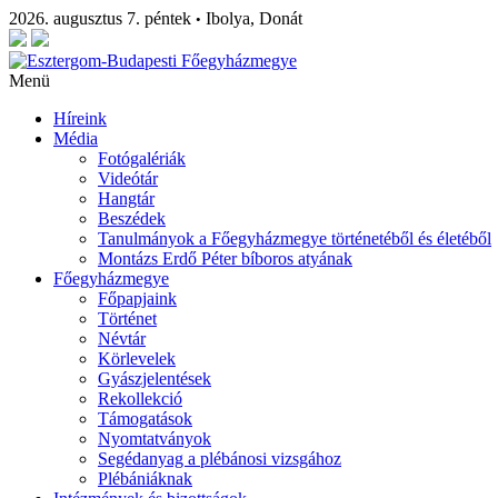
2026. augusztus 7. péntek
Ibolya, Donát
•
Menü
Híreink
Média
Fotógalériák
Videótár
Hangtár
Beszédek
Tanulmányok a Főegyházmegye történetéből és életéből
Montázs Erdő Péter bíboros atyának
Főegyházmegye
Főpapjaink
Történet
Névtár
Körlevelek
Gyászjelentések
Rekollekció
Támogatások
Nyomtatványok
Segédanyag a plébánosi vizsgához
Plébániáknak