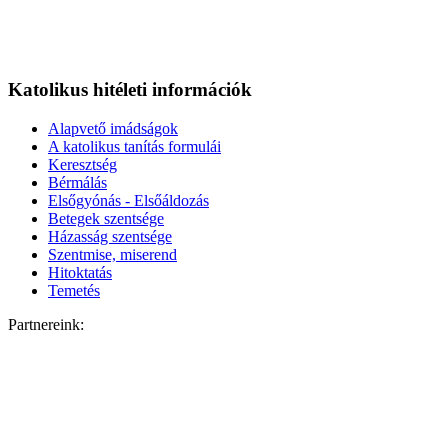
Katolikus hitéleti információk
Alapvető imádságok
A katolikus tanítás formulái
Keresztség
Bérmálás
Elsőgyónás - Elsőáldozás
Betegek szentsége
Házasság szentsége
Szentmise, miserend
Hitoktatás
Temetés
Partnereink: