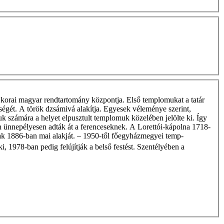
 korai magyar rendtartomány központja. Első templomukat a tatár
eségét. A török dzsámivá alakítja. Egyesek véleménye szerint,
uk számára a helyet elpusztult templomuk közelében jelölte ki. Így
 ünnepélyesen adták át a ferenceseknek. A Lorettói-kápolna 1718-
ak 1886-ban mai alakját. – 1950-től főegyházmegyei temp-
 ki, 1978-ban pedig felújítják a belső festést. Szentélyében a