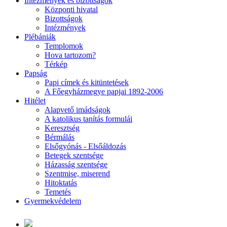
Intézmények és bizottságok
Központi hivatal
Bizottságok
Intézmények
Plébániák
Templomok
Hova tartozom?
Térkép
Papság
Papi címek és kitüntetések
A Főegyházmegye papjai 1892-2006
Hitélet
Alapvető imádságok
A katolikus tanítás formulái
Keresztség
Bérmálás
Elsőgyónás - Elsőáldozás
Betegek szentsége
Házasság szentsége
Szentmise, miserend
Hitoktatás
Temetés
Gyermekvédelem