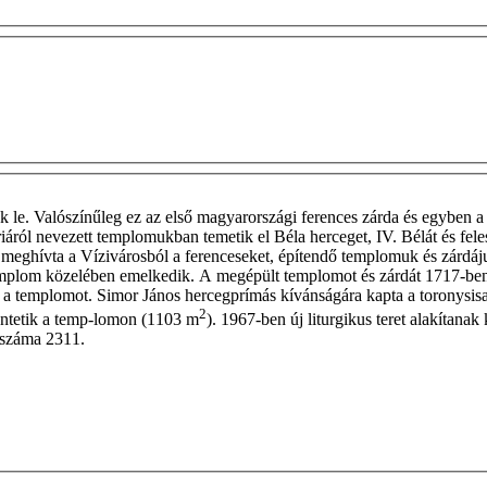
 le. Valószínűleg ez az első magyarországi ferences zárda és egyben a
áriáról nevezett templomukban temetik el Béla herceget, IV. Bélát és fel
e meghívta a Vízivárosból a ferenceseket, építendő templomuk és zárdáj
emplom közelében emelkedik. A megépült templomot és zárdát 1717-ben
l a templomot. Simor János hercegprímás kívánságára kapta a toronysis
2
tüntetik a temp-lomon (1103 m
). 1967-ben új liturgikus teret alakítanak
zsszáma 2311.