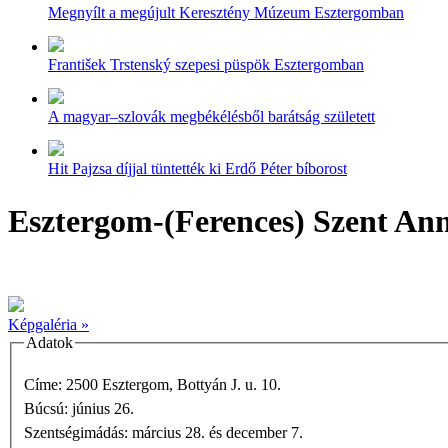
Megnyílt a megújult Keresztény Múzeum Esztergomban
František Trstenský szepesi püspök Esztergomban
A magyar–szlovák megbékélésből barátság született
Hit Pajzsa díjjal tüntették ki Erdő Péter bíborost
Esztergom-(Ferences) Szent A
Képgaléria »
Adatok
Címe: 2500 Esztergom, Bottyán J. u. 10.
Búcsú: június 26.
Szentségimádás: március 28. és december 7.