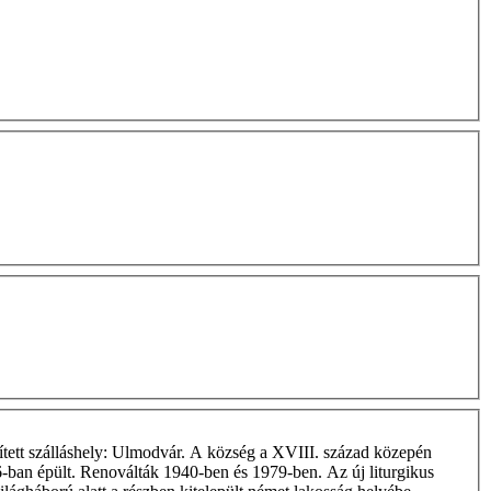
ített szálláshely: Ulmodvár. A község a XVIII. század közepén
06-ban épült. Renoválták 1940-ben és 1979-ben. Az új liturgikus