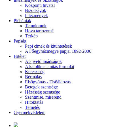
Intézmények és bizottságok
Központi hivatal
Bizottságok
Intézmények
Plébániák
Templomok
Hova tartozom?
Térkép
Papság
Papi címek és kitüntetések
A Főegyházmegye papjai 1892-2006
Hitélet
Alapvető imádságok
A katolikus tanítás formulái
Keresztség
Bérmálás
Elsőgyónás - Elsőáldozás
Betegek szentsége
Házasság szentsége
Szentmise, miserend
Hitoktatás
Temetés
Gyermekvédelem