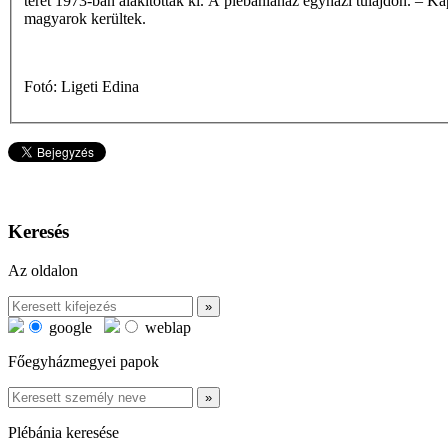
teret 1973-ban alakították ki. A plébániaház egyházi tulajdon. – K
magyarok kerültek.
Fotó: Ligeti Edina
Keresés
Az oldalon
google
weblap
Főegyházmegyei papok
Plébánia keresése