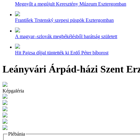
Megnyílt a megújult Keresztény Múzeum Esztergomban
František Trstenský szepesi püspök Esztergomban
A magyar–szlovák megbékélésből barátság született
Hit Pajzsa díjjal tüntették ki Erdő Péter bíborost
Leányvári Árpád-házi Szent Erz
Képgaléria
Plébánia