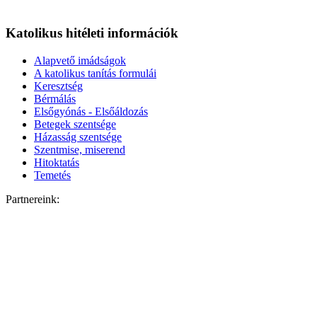
Katolikus hitéleti információk
Alapvető imádságok
A katolikus tanítás formulái
Keresztség
Bérmálás
Elsőgyónás - Elsőáldozás
Betegek szentsége
Házasság szentsége
Szentmise, miserend
Hitoktatás
Temetés
Partnereink: