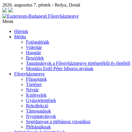
2026. augusztus 7. péntek
Ibolya, Donát
•
Menü
Híreink
Média
Fotógalériák
Videótár
Hangtár
Beszédek
Tanulmányok a Főegyházmegye történetéből és életéből
Montázs Erdő Péter bíboros atyának
Főegyházmegye
Főpapjaink
Történet
Névtár
Körlevelek
Gyászjelentések
Rekollekció
Támogatások
Nyomtatványok
Segédanyag a plébánosi vizsgához
Plébániáknak