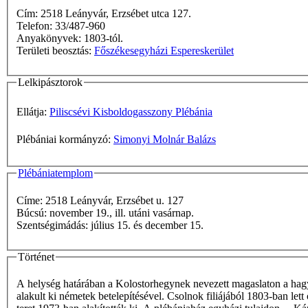
Cím: 2518 Leányvár, Erzsébet utca 127.
Telefon: 33/487-960
Anyakönyvek: 1803-tól.
Területi beosztás:
Főszékesegyházi Espereskerület
Lelkipásztorok
Ellátja:
Piliscsévi Kisboldogasszony Plébánia
Plébániai kormányzó:
Simonyi Molnár Balázs
Plébániatemplom
Címe: 2518 Leányvár, Erzsébet u. 127
Búcsú: november 19., ill. utáni vasárnap.
Szentségimádás: július 15. és december 15.
Történet
A helység határában a Kolostorhegynek nevezett magaslaton a hagy
alakult ki németek betelepítésével. Csolnok filiájából 1803-ban le