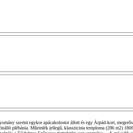
omány szerint egykor apácakolostor állott és egy Árpád-kori, megerôs
tt önálló plébánia. Műemlék jellegű, klasszicista temploma (286 m2) 18