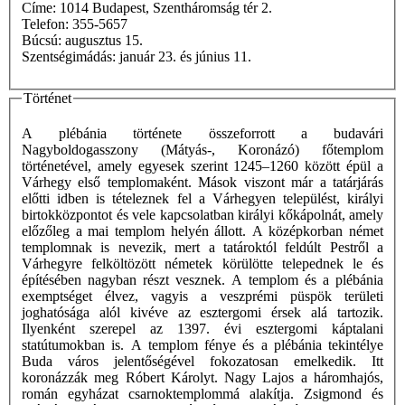
Címe: 1014 Budapest, Szentháromság tér 2.
Telefon: 355-5657
Búcsú: augusztus 15.
Szentségimádás: január 23. és június 11.
Történet
A plébánia története összeforrott a budavári
Nagyboldogasszony (Mátyás-, Koronázó) főtemplom
történetével, amely egyesek szerint 1245–1260 között épül a
Várhegy első templomaként. Mások viszont már a tatárjárás
előtti idben is tételeznek fel a Várhegyen települést, királyi
birtokközpontot és vele kapcsolatban királyi kőkápolnát, amely
előzőleg a mai templom helyén állott. A középkorban német
templomnak is nevezik, mert a tatároktól feldúlt Pestről a
Várhegyre felköltözött németek körülötte telepednek le és
építésében nagyban részt vesznek. A templom és a plébánia
exemptséget élvez, vagyis a veszprémi püspök területi
joghatósága alól kivéve az esztergomi érsek alá tartozik.
Ilyenként szerepel az 1397. évi esztergomi káptalani
statútumokban is. A templom fénye és a plébánia tekintélye
Buda város jelentőségével fokozatosan emelkedik. Itt
koronázzák meg Róbert Károlyt. Nagy Lajos a háromhajós,
román egyházat csarnoktemplommá alakítja. Zsigmond és