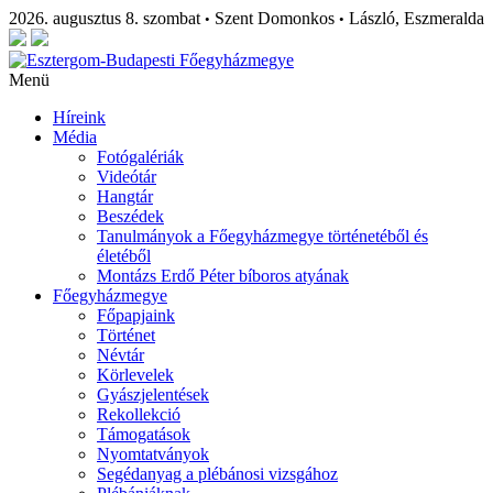
2026. augusztus 8. szombat
Szent Domonkos
László, Eszmeralda
•
•
Menü
Híreink
Média
Fotógalériák
Videótár
Hangtár
Beszédek
Tanulmányok a Főegyházmegye történetéből és
életéből
Montázs Erdő Péter bíboros atyának
Főegyházmegye
Főpapjaink
Történet
Névtár
Körlevelek
Gyászjelentések
Rekollekció
Támogatások
Nyomtatványok
Segédanyag a plébánosi vizsgához