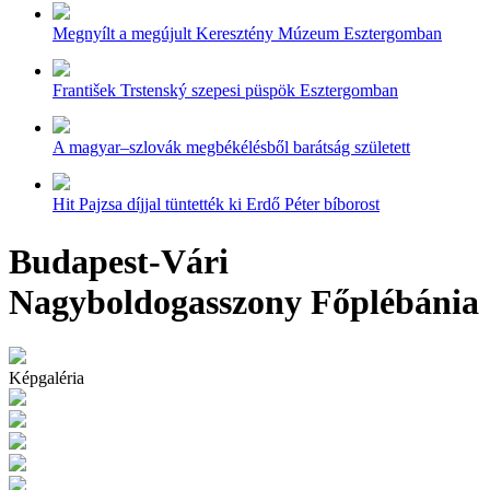
Megnyílt a megújult Keresztény Múzeum Esztergomban
František Trstenský szepesi püspök Esztergomban
A magyar–szlovák megbékélésből barátság született
Hit Pajzsa díjjal tüntették ki Erdő Péter bíborost
Budapest-Vári
Nagyboldogasszony Főplébánia
Képgaléria