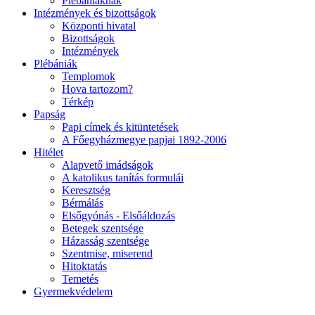
Plébániáknak
Intézmények és bizottságok
Központi hivatal
Bizottságok
Intézmények
Plébániák
Templomok
Hova tartozom?
Térkép
Papság
Papi címek és kitüntetések
A Főegyházmegye papjai 1892-2006
Hitélet
Alapvető imádságok
A katolikus tanítás formulái
Keresztség
Bérmálás
Elsőgyónás - Elsőáldozás
Betegek szentsége
Házasság szentsége
Szentmise, miserend
Hitoktatás
Temetés
Gyermekvédelem