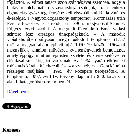
főpásztor. A városi tanács azon szándékával szemben, hogy a
budavári plébániát a vízivároshoz csatolják, az ellenkező
elgondolás győz: régi fényébe kell visszaállítani Buda várát és
ékességét, a Nagyboldogasszony templomot. Koronázása után
Ferenc József ezt el is rendeli és 1896-ra megvalósul Schulek
Frigyes tervei szerint. A megújult főtemplom ismét vallási
színtere lesz országos ünnepségeknek. – A második
világháborúban súlyosan megrongálódott templomot (1737
m2) a magyar állam építteti újjá 1950–70 között. 1964-től
megnyílik a templom művészeti gyűjteményeinek bemutatása,
amely éppúgy, mint ünnepi istentiszteletei és kiemelkedô zenei
előadásai sok látogatót vonzanak. Az 1994 nyarán elkövetett
robbantás kárainak helyreállítása – a szentély és a Gara kápolna
részleges felújítása – 1995. év közepére befejeződik. A
templom az 1997. évi LIV. törvény alapján 15 850. törzsszám
alatt I. kategóriába sorolt műemlék.
Bővebben »
Keresés