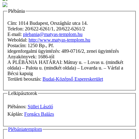
Plébánia
Cím: 1014 Budapest, Országház utca 14.
Telefon: 20/622-6261/1, 20/622-6261/2
E-mail:
plebania@matyas-templom.hu
Weboldal:
http://www.matyas-templom.hu
Postacím: 1250 Bp., Pf.
idegenforgalmi ügyintézés: 489-0716/2, zenei ügyintézés
Anyakönyvek: 1686-tól
A PLÉBÁNIA HATÁRAI: Mátray u. – Lovas u. (mindkét
oldala) – Palota u. (mindkét oldala) – Lovarda u. – Várfal a
Bécsi kapuig
Területi beosztás:
Budai-Középső Espereskerület
Lelkipásztorok
Plébános:
Süllei László
Káplán:
Forgács Balázs
Plébániatemplom