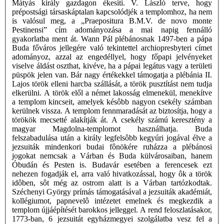
Mátyás király gazdagon ékesíti. V. László terve, hogy
prépostsági társaskáptalan kapcsolódjék a templomhoz, ha nem
is valósul meg, a „Praepositura B.M.V. de novo monte
Pestinensi” cím adományozása a mai napig fennálló
gyakorlatba ment át. Wann Pál plébánosnak 1497-ben a pápa
Buda főváros jellegére való tekintettel archiopresbyteri címet
adományoz, azzal az engedéllyel, hogy főpapi jelvényeket
viselve áldást oszthat, kivéve, ha a pápai legátus vagy a területi
püspök jelen van. Bár nagy értékekkel támogatja a plébánia II.
Lajos török elleni harcba szállását, a török pusztítást nem tudja
elkerülni. A török elől a német lakosság elmenekül, menekítve
a templom kincseit, amelyek késôbb nagyon csekély számban
kerülnek vissza. A templom fennmaradását az biztosítja, hogy a
törökök mecsetté alakítják át. A csekély számú keresztény a
magyar Magdolna-templomot használhatja. Buda
felszabadulása után a király legfelsôbb kegyúri jogával élve a
jezsuiták mindenkori budai fônökére ruházza a plébánosi
jogokat nemcsak a Várban és Buda külvárosaiban, hanem
Óbudán és Pesten is. Budavár esetében a ferencesek ezt
nehezen fogadják el, arra való hivatkozással, hogy ôk a török
idôben, sôt még az ostrom alatt is a Várban tartózkodtak.
Széchenyi György prímás támogatásával a jezsuiták akadémiát,
kollégiumot, papnevelô intézetet emelnek és megkezdik a
templom újjáépítését barokkos jelleggel. A rend feloszlatásakor,
1773-ban, 6 jezsuitát egyházmegyei szolgálatba vesz fel a