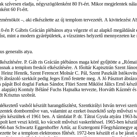
áznak szívesen eladja, négyszögölenként 80 Ft-ért. Mikor megjelentek n
ként 60 Ft-ért.
mérnököt –, aki elkészítette az új templom tervezetét. A kivitelezést A
10-én P. Gábris Grácián plébános atya végezte el az alapkő megáldását
st, mint a modern gyárépületek, a vízszintes helyzetű mennyezeten ke­ res
us generalis atya.
készítésére. P. Gáb­ ris Grácián plébános maga köré gyűjtötte a „Római 
 masnak a templom freskói elkészítésére. A főoltár Kapisztrán Szent Jáno
t Heinz Henrik, Szent Ferencet Molnár C. Pál, Szent Paszkált Istókovits
etét ábrázoló szekkót pedig Jeges Ernő festette meg. A Jó Pásztort ábr
pápát Bol­ dogfai Farkas Sándor, Flüei Szent Miklóst Jálics Ernő készít
ai alapján) Kontuly Béláné Fuchs Hajnalka tervezte, Horváth Kázmér és Né
t Krisztus szobrát.
ztető vasból készült harangdíszítést, Szentkirályi István tervei szerin
őszentek domborműve van, valamint az ezeket összekötő szép művészi v
jén készültek el 1961 ben. A támfalat P. dr. Tátrai Gyula atyára 1963-
olt kert veszi körül, ko­ vácsolt művészi vaskerítéssel. 1965-ben készü
1966-ban Schwartz Eggenhoffer Artúr, az Esztergomi Főegyházmegye apo
tte be a templom elektromos fűtését. 1972-ben készült el a be­ járati e