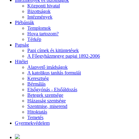
Intézmények és bizottságok
Központi hivatal
Bizottságok
Intézmények
Plébániák
Templomok
Hova tartozom?
Térkép
Papság
Papi címek és kitüntetések
A Főegyházmegye papjai 1892-2006
Hitélet
Alapvető imádságok
A katolikus tanítás formulái
Keresztség
Bérmálás
Elsőgyónás - Elsőáldozás
Betegek szentsége
Házasság szentsége
Szentmise, miserend
Hitoktatás
Temetés
Gyermekvédelem