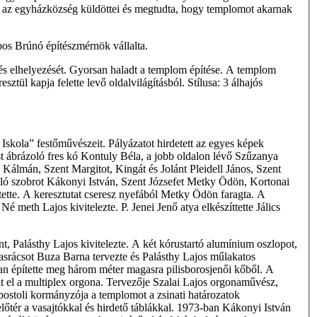
ála az egyházközség küldöttei és megtudta, hogy templomot akarnak
bos Brúnó építészmérnök vállalta.
 és elhelyezését. Gyorsan haladt a templom építése. A templom
ztül kapja felette levő oldalvilágításból. Stílusa: 3 álhajós
Iskola” festőművészeit. Pályázatot hirdetett az egyes képek
st ábrázoló fres­ kó Kontuly Béla, a jobb oldalon lévő Szűzanya
 Kálmán, Szent Margitot, Kingát és Jolánt Pleidell János, Szent
ázoló szobrot Kákonyi István, Szent Józsefet Metky Ödön, Kortonai
ette. A keresztutat cseresz­ nyefából Metky Ödön faragta. A
­ meth Lajos kivitelezte. P. Jenei Jenő atya elkészíttette Jálics
t, Palásthy Lajos kivitelezte. A két kórustartó alumínium oszlopot,
asrácsot Buza Barna tervezte és Palásthy Lajos műlakatos
ban építette meg három méter magasra pilisborosjenői kőből. A
lt el a multiplex orgona. Tervezője Szalai Lajos orgonaművész,
stoli kormányzója a templomot a zsinati határozatok
lőtér a vasajtókkal és hirdető táblákkal. 1973-ban Kákonyi István