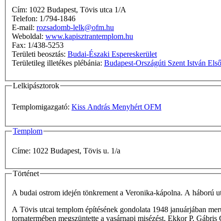
Cím: 1022 Budapest, Tövis utca 1/A
Telefon: 1/794-1846
E-mail:
rozsadomb-lelk@ofm.hu
Weboldal:
www.kapisztrantemplom.hu
Fax: 1/438-5253
Területi beosztás:
Budai-Északi Espereskerület
Területileg illetékes plébánia:
Budapest-Országúti Szent István Els
Lelkipásztorok
Templomigazgató:
Kiss András Menyhért OFM
Templom
Címe: 1022 Budapest, Tövis u. 1/a
Történet
A budai ostrom idején tönkrement a Veronika-kápolna. A háború után
A Tövis utcai templom építésének gondolata 1948 januárjában merült 
tornatermében megszüntette a vasárnapi misézést. Ekkor P. Gábris G