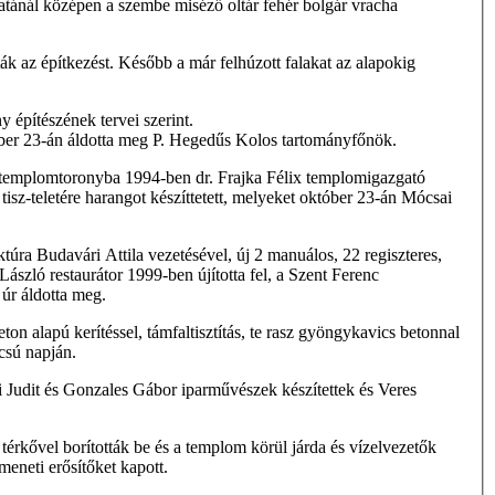
járatánál középen a szembe miséző oltár fehér bolgár vracha
ák az építkezést. Később a már felhúzott falakat az alapokig
y építészének tervei szerint.
ber 23-án áldotta meg P. Hegedűs Kolos tartományfőnök.
ló templomtoronyba 1994-ben dr. Frajka Félix templomigazgató
sz-teletére harangot készíttetett, melyeket október 23-án Mócsai
úra Budavári Attila vezetésével, új 2 manuálos, 22 regiszteres,
szló restaurátor 1999-ben újította fel, a Szent Ferenc
úr áldotta meg.
ton alapú kerítéssel, támfaltisztítás, te­ rasz gyöngykavics betonnal
csú napján.
 Judit és Gonzales Gábor iparművészek készítettek és Veres
térkővel borították be és a templom körül járda és vízelvezetők
meneti erősítőket kapott.