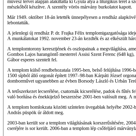
művész tervei alapján alakíttatta ki Gyula atya a liturgikus teret a
mészkőből készítve. A szentély vörös márvány burkolatot kapott.
Már 1949. október 18-án letették ünnepélyesen a rendház alapkövét.
lebontatták.
A jelenlegi új rendház P. dr. Frajka Félix templomigazgatósága ide
A munkálatokat 1992. november 23-án kezdték és az elkészült hár
A templomtorony keresztjének és oszlopainak a megvilágítása, amel
Gombos Lajos harangöntő mesterrel Assisi Szent Ferenc (648 kg), Ka
Gábor esperes szentelt fel.
A templom külső rendbehozatala 1995-ben, belső felújítása 1996-ban
1500 sípból álló orgonát épített 1997–98-ban Kárpáti József orgona
domborművet ugyanebben az évben Borsody László és Urbán Teréz k
A tetőszerkezet lecserélése, csatornák kicserélése, padok és fűtés fe
való borítása és énekkijelző beszerzése 2001-ben valósult meg. 
A templom homlokzata közötti színtelen üvegablak helyébe 2002-be
András püspök úr áldott meg.
2003-ban került sor a templom világításának korszerűsítésére, 2004-
cseréjére is sor került. 2006-ban a templom lép­ csőfeljáró márvány