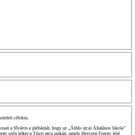
teleti célokra.
osan a főváros a plébániát, hogy az „Áldás utcai Általános Iskola”
 egy szép telket a Tövis utca sarkán, amely Herczeg Ferenc íróé