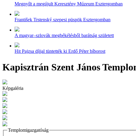
Megnyílt a megújult Keresztény Múzeum Esztergomban
František Trstenský szepesi püspök Esztergomban
A magyar–szlovák megbékélésből barátság született
Hit Pajzsa díjjal tüntették ki Erdő Péter bíborost
Kapisztrán Szent János Templo
Képgaléria
Templomigazgatóság