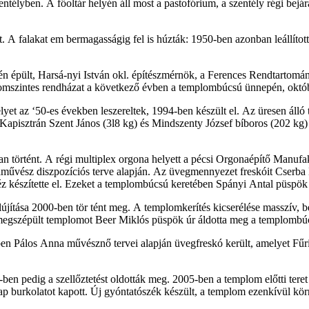
 szentélyben. A főoltár helyén áll most a pastofórium, a szentély régi be
 A falakat em­ bermagasságig fel is húzták: 1950-ben azonban leállított
jén épült, Harsá-nyi István okl. építészmérnök, a Ferences Rendtartomán
omszintes rendházat a következő évben a templombúcsú ünnepén, októ
yet az ‘50-es években leszereltek, 1994-ben készült el. Az üresen ál
pisztrán Szent János (3l8 kg) és Mindszenty József bíboros (202 kg) ti
 történt. A régi multiplex orgona helyett a pécsi Orgonaépítő Manufakt
művész diszpozíciós terve alapján. Az üvegmennyezet freskóit Cserba Lá
észítette el. Ezeket a templombúcsú keretében Spányi Antal püspök 
lújítása 2000-ben tör­ tént meg. A templomkerítés kicserélése masszív, be
A megszépült templomot Beer Miklós püspök úr áldotta meg a templombú
n Pálos Anna művésznő tervei alapján üvegfreskó került, amelyet Fűri
ben pedig a szellőztetést oldották meg. 2005-ben a templom előtti teret 
lap burkolatot kapott. Új gyóntatószék készült, a templom ezenkívül kör