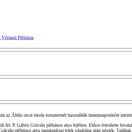
ő Vértanú Plébánia
 az Áldás utcai iskola tornatermét használták ünnepnaponként istentisz
fel. P. Gábris Grácián plébános atya fejében. Ekkor értesítette hivatal
rácián plébános atya munkatársai telek vásárlása után nézték. Találtak