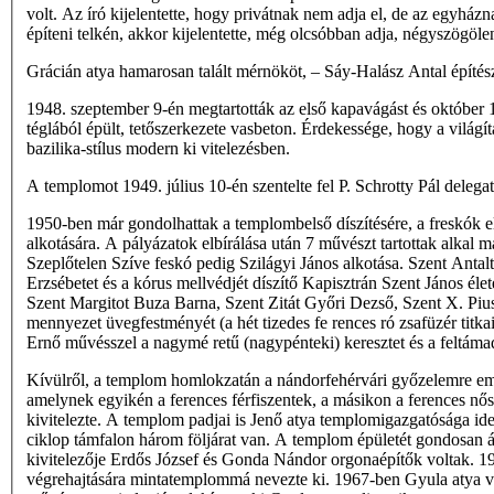
volt. Az író kijelentette, hogy privátnak nem adja el, de az egyh
építeni telkén, akkor kijelentette, még olcsóbban adja, négyszögölen
Grácián atya hamarosan talált mérnököt, – Sáy-Halász Antal építész
1948. szeptember 9-én megtartották az első kapavágást és október 
téglából épült, tetőszerkezete vasbeton. Érdekessége, hogy a világítá
bazilika-stílus modern ki­ vitelezésben.
A templomot 1949. július 10-én szentelte fel P. Schrotty Pál delegat
1950-ben már gondolhattak a templombelső díszítésére, a freskók el
alkotására. A pályázatok elbírálása után 7 művészt tartottak alkal­
Szeplőtelen Szíve feskó pedig Szilágyi János alkotása. Szent Antal
Erzsébetet és a kórus mellvédjét díszítő Kapisztrán Szent János él
Szent Margitot Buza Barna, Szent Zitát Győri Dezső, Szent X. Pius 
mennyezet üvegfestményét (a hét tizedes fe­ rences ró­ zsafüzér titk
Ernő művésszel a nagymé­ retű (nagypénteki) keresztet és a feltámad
Kívülről, a templom homlokzatán a nándorfehérvári győzelemre emléke
amelynek egyikén a ferences férfiszentek, a másikon a ferences n
kivitelezte. A templom padjai is Jenő atya templomigazgatósága ide
ciklop támfalon három följárat van. A templom épületét gondosan áp
kivitelezője Erdős József és Gonda Nándor orgonaépítők voltak. 
végrehajtására mintatemplommá nevezte ki. 1967-ben Gyula atya veze