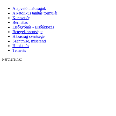
Alapvető imádságok
A katolikus tanítás formulái
Keresztség
Bérmálás
Elsőgyónás - Elsőáldozás
Betegek szentsége
Házasság szentsége
Szentmise, miserend
Hitoktatás
Temetés
Partnereink: