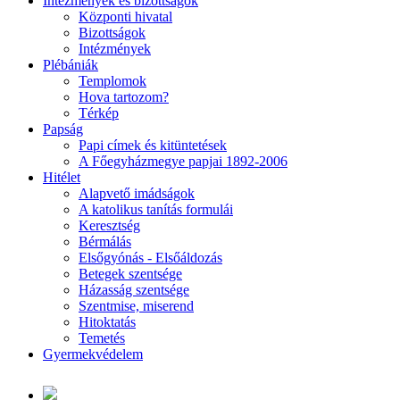
Intézmények és bizottságok
Központi hivatal
Bizottságok
Intézmények
Plébániák
Templomok
Hova tartozom?
Térkép
Papság
Papi címek és kitüntetések
A Főegyházmegye papjai 1892-2006
Hitélet
Alapvető imádságok
A katolikus tanítás formulái
Keresztség
Bérmálás
Elsőgyónás - Elsőáldozás
Betegek szentsége
Házasság szentsége
Szentmise, miserend
Hitoktatás
Temetés
Gyermekvédelem