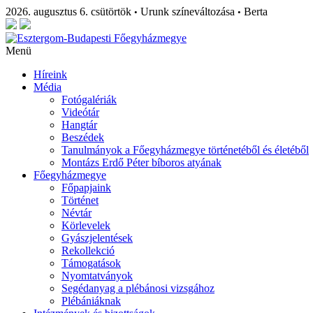
2026. augusztus 6. csütörtök
Urunk színeváltozása
Berta
•
•
Menü
Híreink
Média
Fotógalériák
Videótár
Hangtár
Beszédek
Tanulmányok a Főegyházmegye történetéből és életéből
Montázs Erdő Péter bíboros atyának
Főegyházmegye
Főpapjaink
Történet
Névtár
Körlevelek
Gyászjelentések
Rekollekció
Támogatások
Nyomtatványok
Segédanyag a plébánosi vizsgához
Plébániáknak