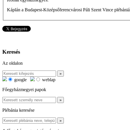
Káplán a Budapest-Középsőferencvárosi Páli Szent Vince plébánián
Keresés
Az oldalon
google
weblap
Főegyházmegyei papok
Plébánia keresése