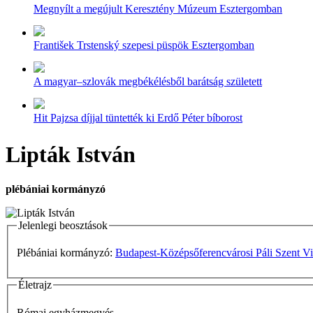
Megnyílt a megújult Keresztény Múzeum Esztergomban
František Trstenský szepesi püspök Esztergomban
A magyar–szlovák megbékélésből barátság született
Hit Pajzsa díjjal tüntették ki Erdő Péter bíborost
Lipták István
plébániai kormányzó
Jelenlegi beosztások
Plébániai kormányzó:
Budapest-Középsőferencvárosi Páli Szent Vi
Életrajz
Római egyházmegyés.