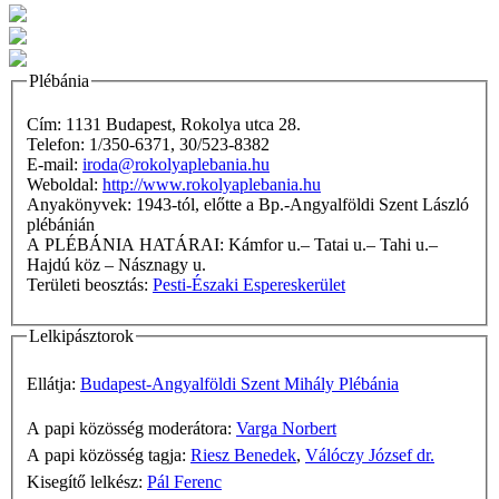
Plébánia
Cím: 1131 Budapest, Rokolya utca 28.
Telefon: 1/350-6371, 30/523-8382
E-mail:
iroda@rokolyaplebania.hu
Weboldal:
http://www.rokolyaplebania.hu
Anyakönyvek: 1943-tól, előtte a Bp.-Angyalföldi Szent László
plébánián
A PLÉBÁNIA HATÁRAI: Kámfor u.– Tatai u.– Tahi u.–
Hajdú köz – Násznagy u.
Területi beosztás:
Pesti-Északi Espereskerület
Lelkipásztorok
Ellátja:
Budapest-Angyalföldi Szent Mihály Plébánia
A papi közösség moderátora:
Varga Norbert
A papi közösség tagja:
Riesz Benedek
,
Válóczy József dr.
Kisegítő lelkész:
Pál Ferenc