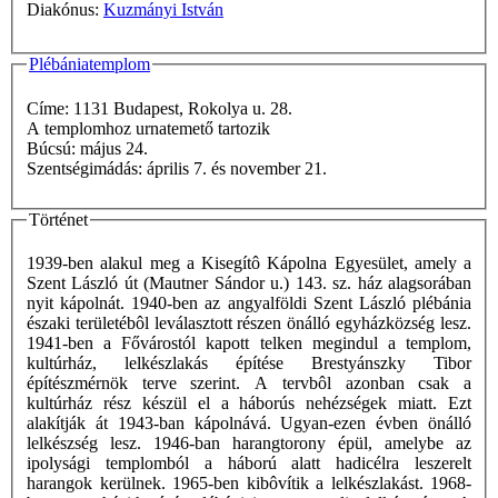
Diakónus:
Kuzmányi István
Plébániatemplom
Címe: 1131 Budapest, Rokolya u. 28.
A templomhoz urnatemető tartozik
Búcsú: május 24.
Szentségimádás: április 7. és november 21.
Történet
1939-ben alakul meg a Kisegítô Kápolna Egyesület, amely a
Szent László út (Mautner Sándor u.) 143. sz. ház alagsorában
nyit kápolnát. 1940-ben az angyalföldi Szent László plébánia
északi területébôl leválasztott részen önálló egyházközség lesz.
1941-ben a Fővárostól kapott telken megindul a templom,
kultúrház, lelkészlakás építése Brestyánszky Tibor
építészmérnök terve szerint. A tervbôl azonban csak a
kultúrház rész készül el a háborús nehézségek miatt. Ezt
alakítják át 1943-ban kápolnává. Ugyan-ezen évben önálló
lelkészség lesz. 1946-ban harangtorony épül, amelybe az
ipolysági templomból a háború alatt hadicélra leszerelt
harangok kerülnek. 1965-ben kibôvítik a lelkészlakást. 1968-