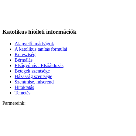
Katolikus hitéleti információk
Alapvető imádságok
A katolikus tanítás formulái
Keresztség
Bérmálás
Elsőgyónás - Elsőáldozás
Betegek szentsége
Házasság szentsége
Szentmise, miserend
Hitoktatás
Temetés
Partnereink: