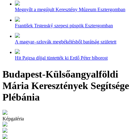
Megnyílt a megújult Keresztény Múzeum Esztergomban
František Trstenský szepesi püspök Esztergomban
A magyar–szlovák megbékélésből barátság született
Hit Pajzsa díjjal tüntették ki Erdő Péter bíborost
Budapest-Külsőangyalföldi
Mária Keresztények Segítsége
Plébánia
Képgaléria