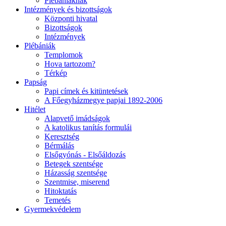
Plébániáknak
Intézmények és bizottságok
Központi hivatal
Bizottságok
Intézmények
Plébániák
Templomok
Hova tartozom?
Térkép
Papság
Papi címek és kitüntetések
A Főegyházmegye papjai 1892-2006
Hitélet
Alapvető imádságok
A katolikus tanítás formulái
Keresztség
Bérmálás
Elsőgyónás - Elsőáldozás
Betegek szentsége
Házasság szentsége
Szentmise, miserend
Hitoktatás
Temetés
Gyermekvédelem