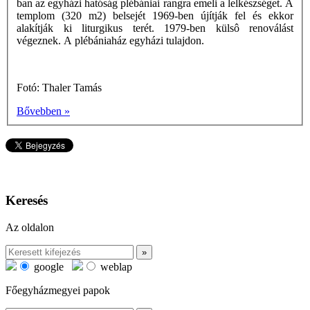
ban az egyházi hatóság plébániai rangra emeli a lelkészséget. A
templom (320 m2) belsejét 1969-ben újítják fel és ekkor
alakítják ki liturgikus terét. 1979-ben külsô renoválást
végeznek. A plébániaház egyházi tulajdon.
Fotó: Thaler Tamás
Bővebben »
Keresés
Az oldalon
google
weblap
Főegyházmegyei papok