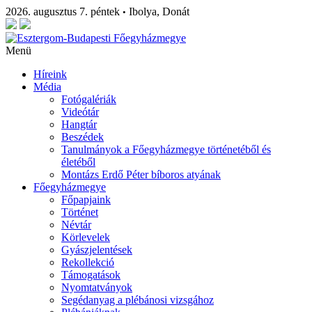
2026. augusztus 7. péntek
Ibolya, Donát
•
Menü
Híreink
Média
Fotógalériák
Videótár
Hangtár
Beszédek
Tanulmányok a Főegyházmegye történetéből és
életéből
Montázs Erdő Péter bíboros atyának
Főegyházmegye
Főpapjaink
Történet
Névtár
Körlevelek
Gyászjelentések
Rekollekció
Támogatások
Nyomtatványok
Segédanyag a plébánosi vizsgához