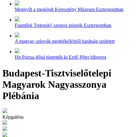
Megnyílt a megújult Keresztény Múzeum Esztergomban
František Trstenský szepesi püspök Esztergomban
A magyar–szlovák megbékélésből barátság született
Hit Pajzsa díjjal tüntették ki Erdő Péter bíborost
Budapest-Tisztviselőtelepi
Magyarok Nagyasszonya
Plébánia
Képgaléria