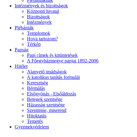
Plébániáknak
Intézmények és bizottságok
Központi hivatal
Bizottságok
Intézmények
Plébániák
Templomok
Hova tartozom?
Térkép
Papság
Papi címek és kitüntetések
A Főegyházmegye papjai 1892-2006
Hitélet
Alapvető imádságok
A katolikus tanítás formulái
Keresztség
Bérmálás
Elsőgyónás - Elsőáldozás
Betegek szentsége
Házasság szentsége
Szentmise, miserend
Hitoktatás
Temetés
Gyermekvédelem