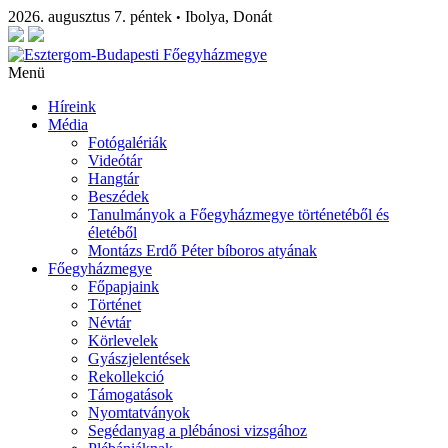
2026. augusztus 7. péntek
Ibolya, Donát
•
Menü
Híreink
Média
Fotógalériák
Videótár
Hangtár
Beszédek
Tanulmányok a Főegyházmegye történetéből és
életéből
Montázs Erdő Péter bíboros atyának
Főegyházmegye
Főpapjaink
Történet
Névtár
Körlevelek
Gyászjelentések
Rekollekció
Támogatások
Nyomtatványok
Segédanyag a plébánosi vizsgához