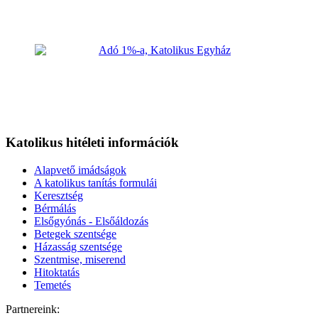
Katolikus hitéleti információk
Alapvető imádságok
A katolikus tanítás formulái
Keresztség
Bérmálás
Elsőgyónás - Elsőáldozás
Betegek szentsége
Házasság szentsége
Szentmise, miserend
Hitoktatás
Temetés
Partnereink: