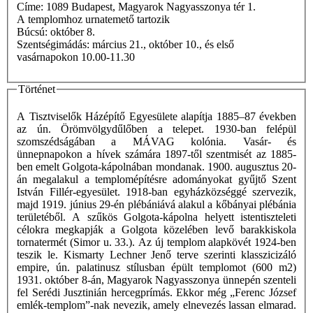
Címe: 1089 Budapest, Magyarok Nagyasszonya tér 1.
A templomhoz urnatemető tartozik
Búcsú: október 8.
Szentségimádás: március 21., október 10., és első
vasárnapokon 10.00-11.30
Történet
A Tisztviselők Házépítő Egyesülete alapítja 1885–87 években
az ún. Örömvölgydűlőben a telepet. 1930-ban felépül
szomszédságában a MÁVAG kolónia. Vasár- és
ünnepnapokon a hívek számára 1897-től szentmisét az 1885-
ben emelt Golgota-kápolnában mondanak. 1900. augusztus 20-
án megalakul a templomépítésre adományokat gyűjtő Szent
István Fillér-egyesület. 1918-ban egyházközséggé szervezik,
majd 1919. június 29-én plébániává alakul a kőbányai plébánia
területéből. A szűkös Golgota-kápolna helyett istentiszteleti
célokra megkapják a Golgota közelében levő barakkiskola
tornatermét (Simor u. 33.). Az új templom alapkövét 1924-ben
teszik le. Kismarty Lechner Jenő terve szerinti klasszicizáló
empire, ún. palatinusz stílusban épült templomot (600 m2)
1931. október 8-án, Magyarok Nagyasszonya ünnepén szenteli
fel Serédi Jusztinián hercegprímás. Ekkor még „Ferenc József
emlék-templom”-nak nevezik, amely elnevezés lassan elmarad.