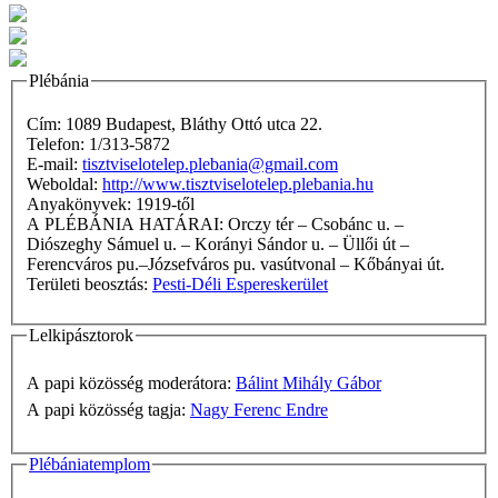
Plébánia
Cím: 1089 Budapest, Bláthy Ottó utca 22.
Telefon: 1/313-5872
E-mail:
tisztviselotelep.plebania@gmail.com
Weboldal:
http://www.tisztviselotelep.plebania.hu
Anyakönyvek: 1919-től
A PLÉBÁNIA HATÁRAI: Orczy tér – Csobánc u. –
Diószeghy Sámuel u. – Korányi Sándor u. – Üllői út –
Ferencváros pu.–Józsefváros pu. vasútvonal – Kőbányai út.
Területi beosztás:
Pesti-Déli Espereskerület
Lelkipásztorok
A papi közösség moderátora:
Bálint Mihály Gábor
A papi közösség tagja:
Nagy Ferenc Endre
Plébániatemplom