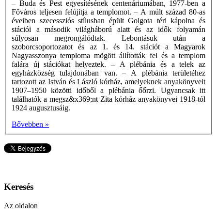
– Buda és Pest egyesítésének centenáriumában, 1977-ben a
Főváros teljesen felújítja a templomot. – A múlt század 80-as
éveiben szecessziós stílusban épült Golgota téri kápolna és
stációi a második világháború alatt és az idők folyamán
súlyosan megrongálódtak. Lebontásuk után a
szoborcsoportozatot és az 1. és 14. stációt a Magyarok
Nagyasszonya temploma mögött állították fel és a templom
falára új stációkat helyeztek. – A plébánia és a telek az
egyházközség tulajdonában van. – A plébánia területéhez
tartozott az István és László kórház, amelyeknek anyakönyveit
1907–1950 közötti időből a plébánia őőrzi. Ugyancsak itt
találhatók a megsz&x369;nt Zita kórház anyakönyvei 1918-tól
1924 augusztusáig.
Bővebben »
Keresés
Az oldalon