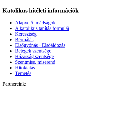
Katolikus hitéleti információk
Alapvető imádságok
A katolikus tanítás formulái
Keresztség
Bérmálás
Elsőgyónás - Elsőáldozás
Betegek szentsége
Házasság szentsége
Szentmise, miserend
Hitoktatás
Temetés
Partnereink: