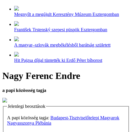
Megnyílt a megújult Keresztény Múzeum Esztergomban
František Trstenský szepesi püspök Esztergomban
A magyar–szlovák megbékélésből barátság született
Hit Pajzsa díjjal tüntették ki Erdő Péter bíborost
Nagy Ferenc Endre
a papi közössség tagja
Jelenlegi beosztások
A papi közösség tagja:
Budapest-Tisztviselőtelepi Magyarok
Nagyasszonya Plébánia