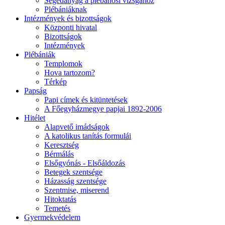
Segédanyag a plébánosi vizsgához
Plébániáknak
Intézmények és bizottságok
Központi hivatal
Bizottságok
Intézmények
Plébániák
Templomok
Hova tartozom?
Térkép
Papság
Papi címek és kitüntetések
A Főegyházmegye papjai 1892-2006
Hitélet
Alapvető imádságok
A katolikus tanítás formulái
Keresztség
Bérmálás
Elsőgyónás - Elsőáldozás
Betegek szentsége
Házasság szentsége
Szentmise, miserend
Hitoktatás
Temetés
Gyermekvédelem