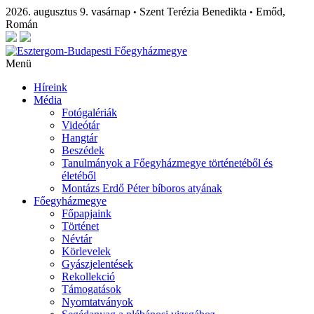
2026. augusztus 9. vasárnap
Szent Terézia Benedikta
Emőd,
•
•
Román
Menü
Híreink
Média
Fotógalériák
Videótár
Hangtár
Beszédek
Tanulmányok a Főegyházmegye történetéből és
életéből
Montázs Erdő Péter bíboros atyának
Főegyházmegye
Főpapjaink
Történet
Névtár
Körlevelek
Gyászjelentések
Rekollekció
Támogatások
Nyomtatványok