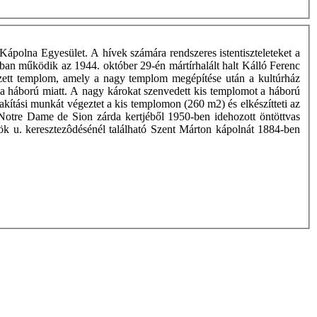
Kápolna Egyesület. A hívek számára rendszeres istentiszteleteket a
ban működik az 1944. október 29-én mártírhalált halt Kálló Ferenc
vezett templom, amely a nagy templom megépítése után a kultúrház
 a háború miatt. A nagy károkat szenvedett kis templomot a háború
akítási munkát végeztet a kis templomon (260 m2) és elkészítteti az
i Notre Dame de Sion zárda kertjéből 1950-ben idehozott öntöttvas
k u. keresztezôdésénél található Szent Márton kápolnát 1884-ben