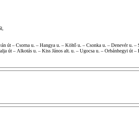
ől,
lja út – Alkotás u. – Kiss János alt. u. – Ugocsa u. – Orbánhegyi út – 