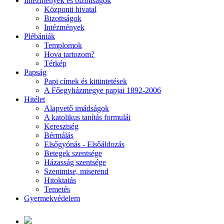
Intézmények és bizottságok
Központi hivatal
Bizottságok
Intézmények
Plébániák
Templomok
Hova tartozom?
Térkép
Papság
Papi címek és kitüntetések
A Főegyházmegye papjai 1892-2006
Hitélet
Alapvető imádságok
A katolikus tanítás formulái
Keresztség
Bérmálás
Elsőgyónás - Elsőáldozás
Betegek szentsége
Házasság szentsége
Szentmise, miserend
Hitoktatás
Temetés
Gyermekvédelem