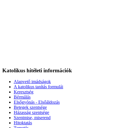
Katolikus hitéleti információk
Alapvető imádságok
A katolikus tanítás formulái
Keresztség
Bérmálás
Elsőgyónás - Elsőáldozás
Betegek szentsége
Házasság szentsége
Szentmise, miserend
Hitoktatás
Temetés