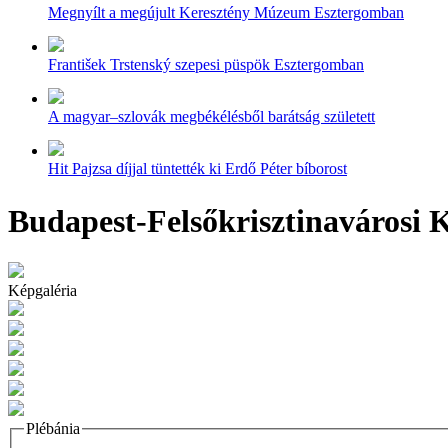
Megnyílt a megújult Keresztény Múzeum Esztergomban
František Trstenský szepesi püspök Esztergomban
A magyar–szlovák megbékélésből barátság született
Hit Pajzsa díjjal tüntették ki Erdő Péter bíborost
Budapest-Felsőkrisztinavárosi K
Képgaléria
Plébánia