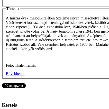
Történet
A húszas évek második felében Szelényi István misézőhelyet létesí
Vöröskereszt kórház, majd Istenhegyi úti iskolatestvérek, késôbb
tábori esperes.) 1931-ben expositúra lesz, 1940-ben plébánia. U
szerepét töltötte volna be. A nagy templom építése 1941-ben megk
után hamarosan helyreállítják a hívek adományából. Az építendő tem
új liturgikus teret. A későbbiekben a templom területe 375 m2-re
Krisztus-szobor áll. Vele szemben helyezték el 1975-ben Máriah
emelték a környék szôlôsgazdái.
Fotó: Thaler Tamás
Bővebben »
Keresés