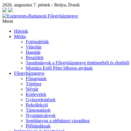
2026. augusztus 7. péntek
Ibolya, Donát
•
Menü
Híreink
Média
Fotógalériák
Videótár
Hangtár
Beszédek
Tanulmányok a Főegyházmegye történetéből és életéből
Montázs Erdő Péter bíboros atyának
Főegyházmegye
Főpapjaink
Történet
Névtár
Körlevelek
Gyászjelentések
Rekollekció
Támogatások
Nyomtatványok
Segédanyag a plébánosi vizsgához
Plébániáknak