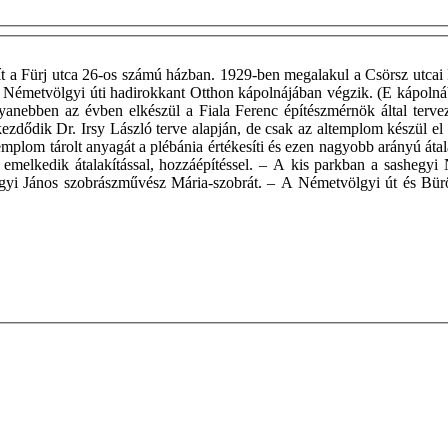
t a Fürj utca 26-os számú házban. 1929-ben megalakul a Csörsz utcai 
 a Németvölgyi úti hadirokkant Otthon kápolnájában végzik. (E kápolná
gyanebben az évben elkészül a Fiala Ferenc építészmérnök által ter
ezdődik Dr. Irsy László terve alapján, de csak az altemplom készül el
plom tárolt anyagát a plébánia értékesíti és ezen nagyobb arányú átal
 emelkedik átalakítással, hozzáépítéssel. – A kis parkban a sashegy
egyi János szobrászművész Mária-szobrát. – A Németvölgyi út és Bürö