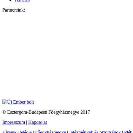
Partnereink:
© Esztergom-Budapesti Főegyházmegye 2017
Impresszum
|
Kapcsolat
Híreink
|
Média
|
Főegyházmegye
|
Intézmények és bizottságok
|
Pléb