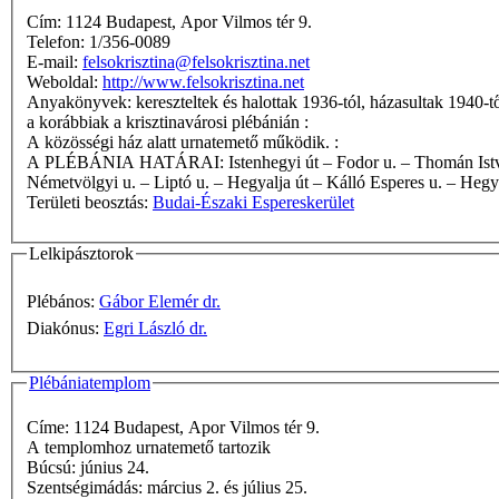
Cím: 1124 Budapest, Apor Vilmos tér 9.
Telefon: 1/356-0089
E-mail:
felsokrisztina@felsokrisztina.net
Weboldal:
http://www.felsokrisztina.net
Anyakönyvek: kereszteltek és halottak 1936-tól, házasultak 1940-t
a korábbiak a krisztinavárosi plébánián :
A közösségi ház alatt urnatemető működik. :
A PLÉBÁNIA HATÁRAI: Istenhegyi út – Fodor u. – Thomán István út – Csorna u. – Hangya u. – Költő u. – Csonka u. – Denevér u. – Szúnyog u. – Tállya u. – Bürök u. – Németvölgyi lépcső –
Németvölgyi u. – Liptó u. – Hegyalja út – Kálló Esperes u. – Hegya
Területi beosztás:
Budai-Északi Espereskerület
Lelkipásztorok
Plébános:
Gábor Elemér dr.
Diakónus:
Egri László dr.
Plébániatemplom
Címe: 1124 Budapest, Apor Vilmos tér 9.
A templomhoz urnatemető tartozik
Búcsú: június 24.
Szentségimádás: március 2. és július 25.