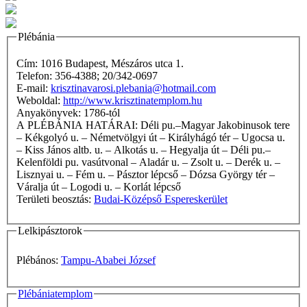
Plébánia
Cím: 1016 Budapest, Mészáros utca 1.
Telefon: 356-4388; 20/342-0697
E-mail:
krisztinavarosi.plebania@hotmail.com
Weboldal:
http://www.krisztinatemplom.hu
Anyakönyvek: 1786-tól
A PLÉBÁNIA HATÁRAI: Déli pu.–Magyar Jakobinusok tere
– Kékgolyó u. – Németvölgyi út – Királyhágó tér – Ugocsa u.
– Kiss János altb. u. – Alkotás u. – Hegyalja út – Déli pu.–
Kelenföldi pu. vasútvonal – Aladár u. – Zsolt u. – Derék u. –
Lisznyai u. – Fém u. – Pásztor lépcső – Dózsa György tér –
Váralja út – Logodi u. – Korlát lépcső
Területi beosztás:
Budai-Középső Espereskerület
Lelkipásztorok
Plébános:
Tampu-Ababei József
Plébániatemplom