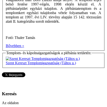
belsô festése 1997-végén, 1998 elején készül el. A
plébániaépület egyházi tulajdon. A plébániatemplom és a
templomkert egyházi tulajdonba vétele folyamatban van. A
templom az 1997. évi LIV. törvény alapján 15 142. törzsszám
alatt II. kategóriába sorolt műemlék.
Fotó: Thaler Tamás
Bővebben »
Templom- és kápolnaigazgatóságok a plébánia területén:
Szent Kereszt Templomigazgatóság (Táltos u.)
Keresés
Az oldalon