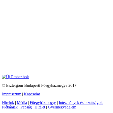
© Esztergom-Budapesti Főegyházmegye 2017
Impresszum
|
Kapcsolat
Híreink
|
Média
|
Főegyházmegye
|
Intézmények és bizottságok
|
Plébániák
|
Papság
|
Hitélet
|
Gyermekvédelem