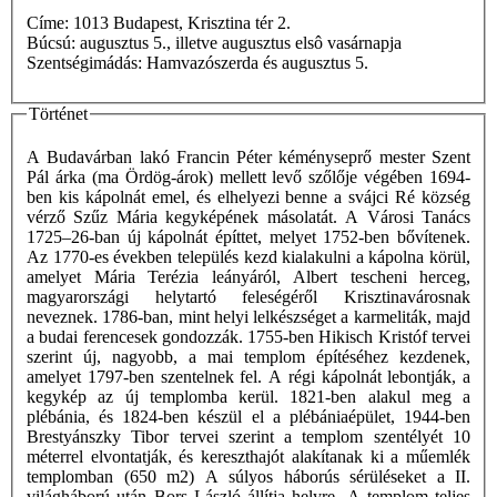
Címe: 1013 Budapest, Krisztina tér 2.
Búcsú: augusztus 5., illetve augusztus elsô vasárnapja
Szentségimádás: Hamvazószerda és augusztus 5.
Történet
A Budavárban lakó Francin Péter kéményseprő mester Szent
Pál árka (ma Ördög-árok) mellett levő szőlője végében 1694-
ben kis kápolnát emel, és elhelyezi benne a svájci Ré község
vérző Szűz Mária kegyképének másolatát. A Városi Tanács
1725–26-ban új kápolnát építtet, melyet 1752-ben bővítenek.
Az 1770-es években település kezd kialakulni a kápolna körül,
amelyet Mária Terézia leányáról, Albert tescheni herceg,
magyarországi helytartó feleségéről Krisztinavárosnak
neveznek. 1786-ban, mint helyi lelkészséget a karmeliták, majd
a budai ferencesek gondozzák. 1755-ben Hikisch Kristóf tervei
szerint új, nagyobb, a mai templom építéséhez kezdenek,
amelyet 1797-ben szentelnek fel. A régi kápolnát lebontják, a
kegykép az új templomba kerül. 1821-ben alakul meg a
plébánia, és 1824-ben készül el a plébániaépület, 1944-ben
Brestyánszky Tibor tervei szerint a templom szentélyét 10
méterrel elvontatják, és kereszthajót alakítanak ki a műemlék
templomban (650 m2) A súlyos háborús sérüléseket a II.
világháború után Bors László állítja helyre. A templom teljes