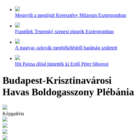
Megnyílt a megújult Keresztény Múzeum Esztergomban
František Trstenský szepesi püspök Esztergomban
A magyar–szlovák megbékélésből barátság született
Hit Pajzsa díjjal tüntették ki Erdő Péter bíborost
Budapest-Krisztinavárosi
Havas Boldogasszony Plébánia
Képgaléria