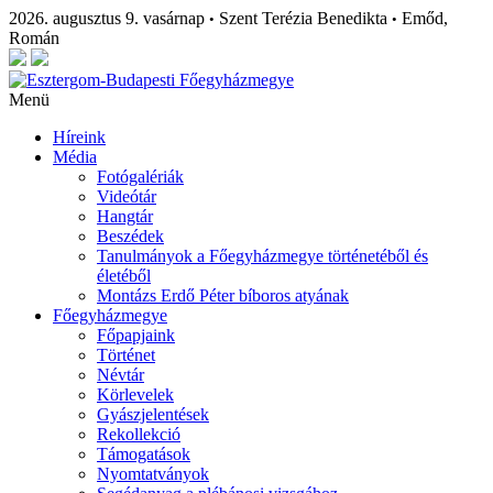
2026. augusztus 9. vasárnap
Szent Terézia Benedikta
Emőd,
•
•
Román
Menü
Híreink
Média
Fotógalériák
Videótár
Hangtár
Beszédek
Tanulmányok a Főegyházmegye történetéből és
életéből
Montázs Erdő Péter bíboros atyának
Főegyházmegye
Főpapjaink
Történet
Névtár
Körlevelek
Gyászjelentések
Rekollekció
Támogatások
Nyomtatványok