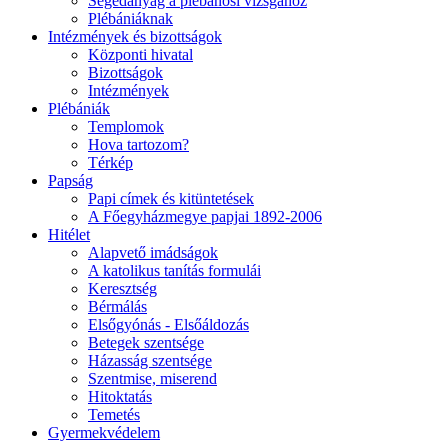
Segédanyag a plébánosi vizsgához
Plébániáknak
Intézmények és bizottságok
Központi hivatal
Bizottságok
Intézmények
Plébániák
Templomok
Hova tartozom?
Térkép
Papság
Papi címek és kitüntetések
A Főegyházmegye papjai 1892-2006
Hitélet
Alapvető imádságok
A katolikus tanítás formulái
Keresztség
Bérmálás
Elsőgyónás - Elsőáldozás
Betegek szentsége
Házasság szentsége
Szentmise, miserend
Hitoktatás
Temetés
Gyermekvédelem