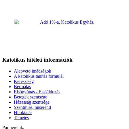
Katolikus hitéleti információk
Alapvető imádságok
A katolikus tanítás formulái
Keresztség
Bérmálás
Elsőgyónás - Elsőáldozás
Betegek szentsége
Házasság szentsége
Szentmise, miserend
Hitoktatás
Temetés
Partnereink: