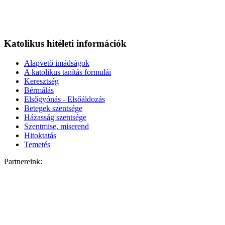
Katolikus hitéleti információk
Alapvető imádságok
A katolikus tanítás formulái
Keresztség
Bérmálás
Elsőgyónás - Elsőáldozás
Betegek szentsége
Házasság szentsége
Szentmise, miserend
Hitoktatás
Temetés
Partnereink: