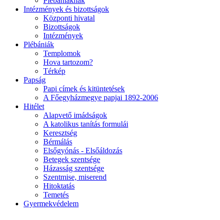
Plébániáknak
Intézmények és bizottságok
Központi hivatal
Bizottságok
Intézmények
Plébániák
Templomok
Hova tartozom?
Térkép
Papság
Papi címek és kitüntetések
A Főegyházmegye papjai 1892-2006
Hitélet
Alapvető imádságok
A katolikus tanítás formulái
Keresztség
Bérmálás
Elsőgyónás - Elsőáldozás
Betegek szentsége
Házasság szentsége
Szentmise, miserend
Hitoktatás
Temetés
Gyermekvédelem