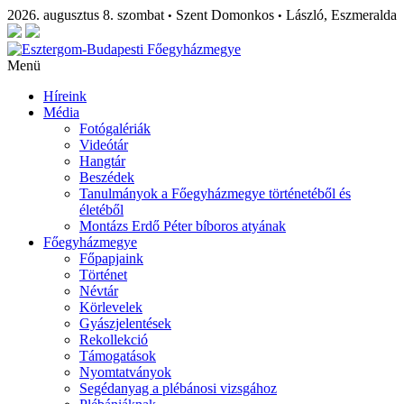
2026. augusztus 8. szombat
Szent Domonkos
László, Eszmeralda
•
•
Menü
Híreink
Média
Fotógalériák
Videótár
Hangtár
Beszédek
Tanulmányok a Főegyházmegye történetéből és
életéből
Montázs Erdő Péter bíboros atyának
Főegyházmegye
Főpapjaink
Történet
Névtár
Körlevelek
Gyászjelentések
Rekollekció
Támogatások
Nyomtatványok
Segédanyag a plébánosi vizsgához