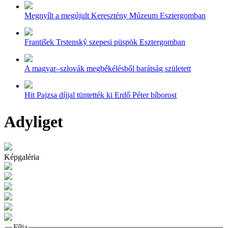
Megnyílt a megújult Keresztény Múzeum Esztergomban
František Trstenský szepesi püspök Esztergomban
A magyar–szlovák megbékélésből barátság született
Hit Pajzsa díjjal tüntették ki Erdő Péter bíborost
Adyliget
Képgaléria
Fília