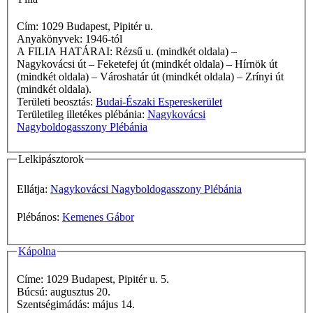
Cím: 1029 Budapest, Pipitér u.
Anyakönyvek: 1946-tól
A FILIA HATÁRAI: Rézsű u. (mindkét oldala) –
Nagykovácsi út – Feketefej út (mindkét oldala) – Hírnök út
(mindkét oldala) – Városhatár út (mindkét oldala) – Zrínyi út
(mindkét oldala).
Területi beosztás:
Budai-Északi Espereskerület
Területileg illetékes plébánia:
Nagykovácsi
Nagyboldogasszony Plébánia
Lelkipásztorok
Ellátja:
Nagykovácsi Nagyboldogasszony Plébánia
Plébános:
Kemenes Gábor
Kápolna
Címe: 1029 Budapest, Pipitér u. 5.
Búcsú: augusztus 20.
Szentségimádás: május 14.