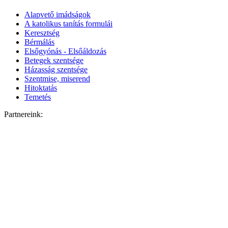
Alapvető imádságok
A katolikus tanítás formulái
Keresztség
Bérmálás
Elsőgyónás - Elsőáldozás
Betegek szentsége
Házasság szentsége
Szentmise, miserend
Hitoktatás
Temetés
Partnereink: