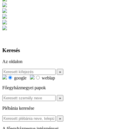
Keresés
Az oldalon
google
weblap
Főegyházmegyei papok
Plébánia keresése
A főegyházmegye intézményei