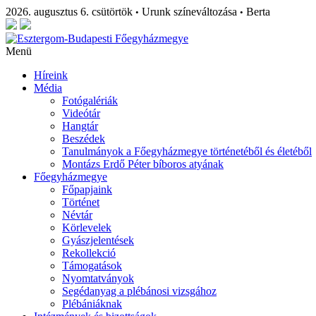
2026. augusztus 6. csütörtök
Urunk színeváltozása
Berta
•
•
Menü
Híreink
Média
Fotógalériák
Videótár
Hangtár
Beszédek
Tanulmányok a Főegyházmegye történetéből és életéből
Montázs Erdő Péter bíboros atyának
Főegyházmegye
Főpapjaink
Történet
Névtár
Körlevelek
Gyászjelentések
Rekollekció
Támogatások
Nyomtatványok
Segédanyag a plébánosi vizsgához
Plébániáknak