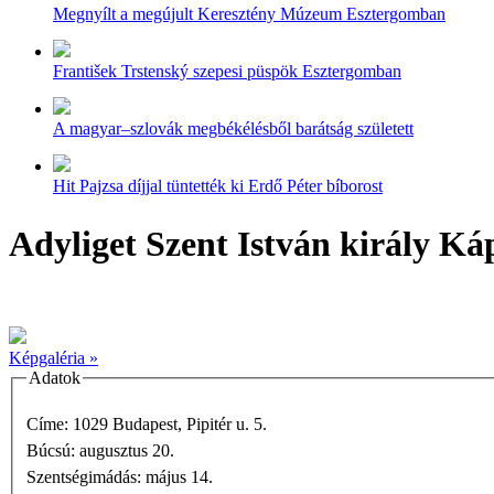
Megnyílt a megújult Keresztény Múzeum Esztergomban
František Trstenský szepesi püspök Esztergomban
A magyar–szlovák megbékélésből barátság született
Hit Pajzsa díjjal tüntették ki Erdő Péter bíborost
Adyliget Szent István király Ká
Képgaléria »
Adatok
Címe: 1029 Budapest, Pipitér u. 5.
Búcsú: augusztus 20.
Szentségimádás: május 14.