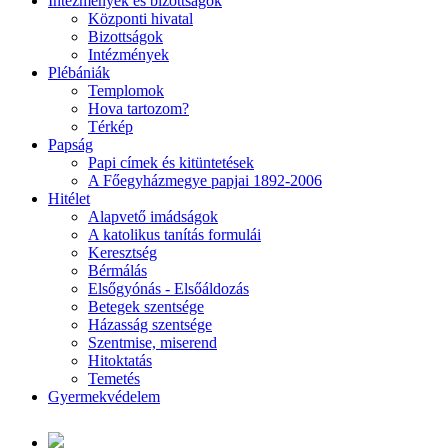
Intézmények és bizottságok
Központi hivatal
Bizottságok
Intézmények
Plébániák
Templomok
Hova tartozom?
Térkép
Papság
Papi címek és kitüntetések
A Főegyházmegye papjai 1892-2006
Hitélet
Alapvető imádságok
A katolikus tanítás formulái
Keresztség
Bérmálás
Elsőgyónás - Elsőáldozás
Betegek szentsége
Házasság szentsége
Szentmise, miserend
Hitoktatás
Temetés
Gyermekvédelem