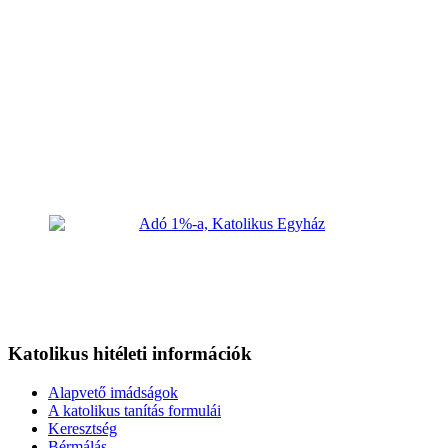
Katolikus hitéleti információk
Alapvető imádságok
A katolikus tanítás formulái
Keresztség
Bérmálás