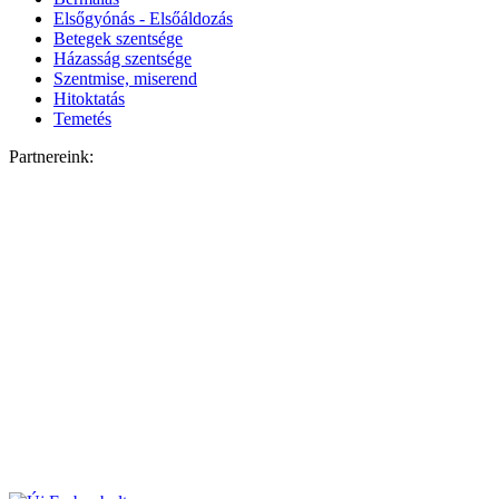
Elsőgyónás - Elsőáldozás
Betegek szentsége
Házasság szentsége
Szentmise, miserend
Hitoktatás
Temetés
Partnereink: