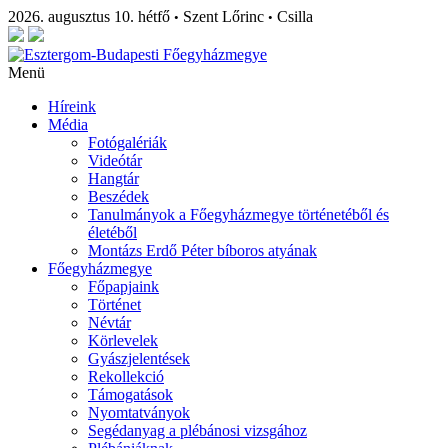
2026. augusztus 10. hétfő
Szent Lőrinc
Csilla
•
•
Menü
Híreink
Média
Fotógalériák
Videótár
Hangtár
Beszédek
Tanulmányok a Főegyházmegye történetéből és
életéből
Montázs Erdő Péter bíboros atyának
Főegyházmegye
Főpapjaink
Történet
Névtár
Körlevelek
Gyászjelentések
Rekollekció
Támogatások
Nyomtatványok
Segédanyag a plébánosi vizsgához