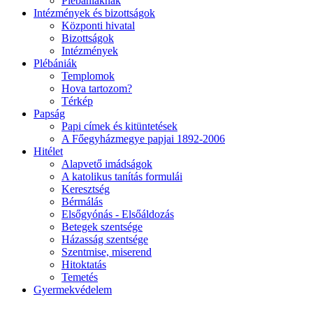
Plébániáknak
Intézmények és bizottságok
Központi hivatal
Bizottságok
Intézmények
Plébániák
Templomok
Hova tartozom?
Térkép
Papság
Papi címek és kitüntetések
A Főegyházmegye papjai 1892-2006
Hitélet
Alapvető imádságok
A katolikus tanítás formulái
Keresztség
Bérmálás
Elsőgyónás - Elsőáldozás
Betegek szentsége
Házasság szentsége
Szentmise, miserend
Hitoktatás
Temetés
Gyermekvédelem