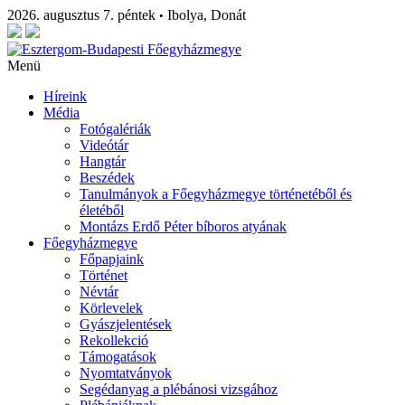
2026. augusztus 7. péntek
Ibolya, Donát
•
Menü
Híreink
Média
Fotógalériák
Videótár
Hangtár
Beszédek
Tanulmányok a Főegyházmegye történetéből és
életéből
Montázs Erdő Péter bíboros atyának
Főegyházmegye
Főpapjaink
Történet
Névtár
Körlevelek
Gyászjelentések
Rekollekció
Támogatások
Nyomtatványok
Segédanyag a plébánosi vizsgához