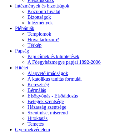
Plébániáknak
Intézmények és bizottságok
Központi hivatal
Bizottságok
Intézmények
Plébániák
Templomok
Hova tartozom?
Térkép
Papság
Papi címek és kitüntetések
A Főegyházmegye papjai 1892-2006
Hitélet
Alapvető imádságok
A katolikus tanítás formulái
Keresztség
Bérmálás
Elsőgyónás - Elsőáldozás
Betegek szentsége
Házasság szentsége
Szentmise, miserend
Hitoktatás
Temetés
Gyermekvédelem