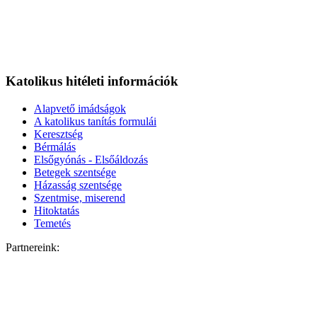
Katolikus hitéleti információk
Alapvető imádságok
A katolikus tanítás formulái
Keresztség
Bérmálás
Elsőgyónás - Elsőáldozás
Betegek szentsége
Házasság szentsége
Szentmise, miserend
Hitoktatás
Temetés
Partnereink: