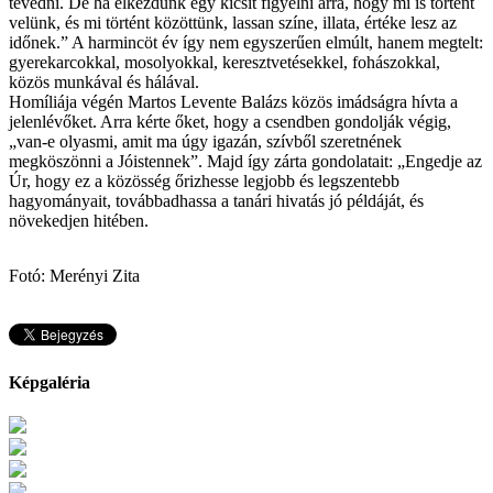
tévedni. De ha elkezdünk egy kicsit figyelni arra, hogy mi is történt
velünk, és mi történt közöttünk, lassan színe, illata, értéke lesz az
időnek.” A harmincöt év így nem egyszerűen elmúlt, hanem megtelt:
gyerekarcokkal, mosolyokkal, keresztvetésekkel, fohászokkal,
közös munkával és hálával.
Homíliája végén Martos Levente Balázs közös imádságra hívta a
jelenlévőket. Arra kérte őket, hogy a csendben gondolják végig,
„van-e olyasmi, amit ma úgy igazán, szívből szeretnének
megköszönni a Jóistennek”. Majd így zárta gondolatait: „Engedje az
Úr, hogy ez a közösség őrizhesse legjobb és legszentebb
hagyományait, továbbadhassa a tanári hivatás jó példáját, és
növekedjen hitében.
Fotó: Merényi Zita
Képgaléria