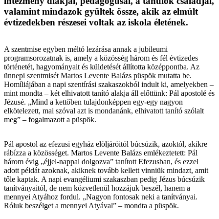
intézmény diákjai, pedagógusai, a tanulók családjai,
valamint mindazok gyűltek össze, akik az elmúlt
évtizedekben részesei voltak az iskola életének.
A szentmise egyben méltó lezárása annak a jubileumi
programsorozatnak is, amely a közösség három és fél évtizedes
történetét, hagyományait és küldetését állította középpontba. Az
ünnepi szentmisét Martos Levente Balázs püspök mutatta be.
Homíliájában a napi szentírási szakaszokból indult ki, amelyekben –
mint mondta – két elhivatott tanító alakja áll előttünk: Pál apostolé és
Jézusé. „Mind a kettőben tulajdonképpen egy-egy nagyon
elkötelezett, mai szóval azt is mondanánk, elhivatott tanító szólalt
meg” – fogalmazott a püspök.
Pál apostol az efezusi egyház elöljáróitól búcsúzik, azoktól, akikre
rábízza a közösséget. Martos Levente Balázs emlékeztetett: Pál
három évig „éjjel-nappal dolgozva” tanított Efezusban, és ezzel
adott példát azoknak, akiknek tovább kellett vinniük mindazt, amit
tőle kaptak. A napi evangéliumi szakaszban pedig Jézus búcsúzik
tanítványaitól, de nem közvetlenül hozzájuk beszél, hanem a
mennyei Atyához fordul. „Nagyon fontosak neki a tanítványai.
Róluk beszélget a mennyei Atyával” – mondta a püspök.