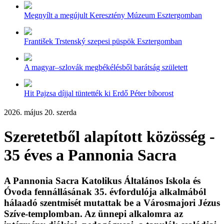
Megnyílt a megújult Keresztény Múzeum Esztergomban
František Trstenský szepesi püspök Esztergomban
A magyar–szlovák megbékélésből barátság született
Hit Pajzsa díjjal tüntették ki Erdő Péter bíborost
2026. május 20. szerda
Szeretetből alapított közösség -
35 éves a Pannonia Sacra
A Pannonia Sacra Katolikus Általános Iskola és
Óvoda fennállásának 35. évfordulója alkalmából
hálaadó szentmisét mutattak be a Városmajori Jézus
Szíve-templomban. Az ünnepi alkalomra az