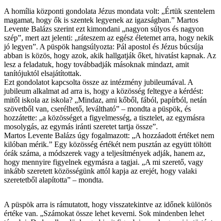
A homília központi gondolata Jézus mondata volt: „Értük szentelem
magamat, hogy ők is szentek legyenek az igazságban.” Martos
Levente Balázs szerint ezt kimondani „nagyon súlyos és nagyon
szép”, mert azt jelenti: „ráteszem az egész életemet arra, hogy nekik
jó legyen”. A püspök hangsúlyozta: Pál apostol és Jézus búcsúja
abban is közös, hogy azok, akik hallgatják őket, hivatást kapnak. Az
lesz a feladatuk, hogy továbbadják másoknak mindazt, amit
tanítójuktól elsajátítottak.
Ezt gondolatot kapcsolta össze az intézmény jubileumával. A
jubileum alkalmat ad arra is, hogy a közösség feltegye a kérdést:
mitől iskola az iskola? „Mindaz, ami kőből, fából, papírból, netán
szövetből van, cserélhető, leváltható” – mondta a püspök, és
hozzátette: „a közösséget a figyelmesség, a tisztelet, az egymásra
mosolygás, az egymás iránti szeretet tartja össze”.
Martos Levente Balázs úgy fogalmazott: „A hozzáadott értéket nem
kilóban mérik.” Egy közösség értékét nem pusztán az együtt töltött
órák száma, a módszerek vagy a teljesítmények adják, hanem az,
hogy mennyire figyelnek egymásra a tagjai. „A mi szerető, vagy
inkább szeretett közösségünk attól kapja az erejét, hogy valaki
szeretetből alapította” – mondta.
A püspök arra is rámutatott, hogy visszatekintve az időnek különös
értéke van. „Számokat össze lehet keverni. Sok mindenben lehet