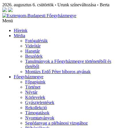
2026. augusztus 6. csütörtök
Urunk színeváltozása
Berta
•
•
Menü
Híreink
Média
Fotógalériák
Videótár
Hangtár
Beszédek
Tanulmányok a Főegyházmegye történetéből és
életéből
Montázs Erdő Péter bíboros atyának
Főegyházmegye
Főpapjaink
Történet
Névtár
Körlevelek
Gyászjelentések
Rekollekció
Támogatások
Nyomtatványok
Segédanyag a plébánosi vizsgához