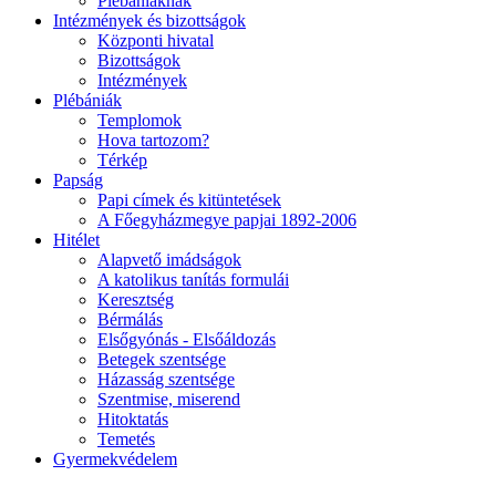
Plébániáknak
Intézmények és bizottságok
Központi hivatal
Bizottságok
Intézmények
Plébániák
Templomok
Hova tartozom?
Térkép
Papság
Papi címek és kitüntetések
A Főegyházmegye papjai 1892-2006
Hitélet
Alapvető imádságok
A katolikus tanítás formulái
Keresztség
Bérmálás
Elsőgyónás - Elsőáldozás
Betegek szentsége
Házasság szentsége
Szentmise, miserend
Hitoktatás
Temetés
Gyermekvédelem