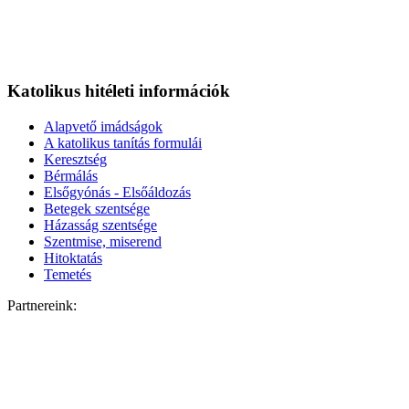
Katolikus hitéleti információk
Alapvető imádságok
A katolikus tanítás formulái
Keresztség
Bérmálás
Elsőgyónás - Elsőáldozás
Betegek szentsége
Házasság szentsége
Szentmise, miserend
Hitoktatás
Temetés
Partnereink: