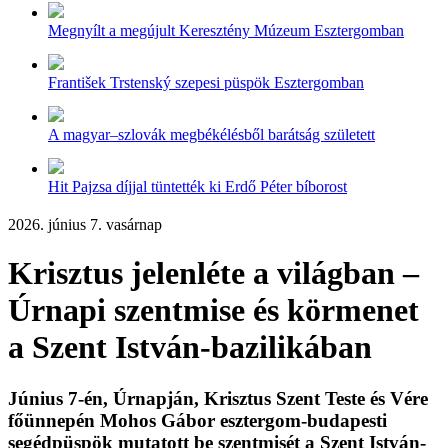
Megnyílt a megújult Keresztény Múzeum Esztergomban
František Trstenský szepesi püspök Esztergomban
A magyar–szlovák megbékélésből barátság született
Hit Pajzsa díjjal tüntették ki Erdő Péter bíborost
2026. június 7. vasárnap
Krisztus jelenléte a világban –
Úrnapi szentmise és körmenet
a Szent István-bazilikában
Június 7-én, Úrnapján, Krisztus Szent Teste és Vére
főünnepén Mohos Gábor esztergom-budapesti
segédpüspök mutatott be szentmisét a Szent István-