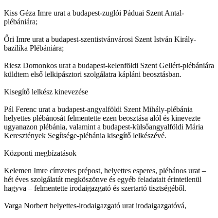
Kiss Géza Imre urat a budapest-zuglói Páduai Szent Antal-
plébániára;
Őri Imre urat a budapest-szentistvánvárosi Szent István Király-
bazilika Plébániára;
Riesz Domonkos urat a budapest-kelenföldi Szent Gellért-plébániára
küldtem első lelkipásztori szolgálatra kápláni beosztásban.
Kisegítő lelkész kinevezése
Pál Ferenc urat a budapest-angyalföldi Szent Mihály-plébánia
helyettes plébánosát felmentette ezen beosztása alól és kinevezte
ugyanazon plébánia, valamint a budapest-külsőangyalföldi Mária
Keresztények Segítsége-plébánia kisegítő lelkészévé.
Központi megbízatások
Kelemen Imre címzetes prépost, helyettes esperes, plébános urat –
hét éves szolgálatát megköszönve és egyéb feladatait érintetlenül
hagyva – felmentette irodaigazgató és szertartó tisztségéből.
Varga Norbert helyettes-irodaigazgató urat irodaigazgatóvá,