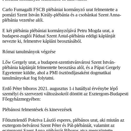
Carlo Fumagalli FSCB plébániai kormányzó urat felmentette a
pomázi Szent István Király-plébánia és a csobánkai Szent Anna-
plébánia vezetése alól.
E két plébánia plébániai kormányzójává Petru Mogda urat, a
budapest-zuglói Páduai Szent Antal-plébánia eddigi káplánját
nevezte ki, felmentve kápláni beosztásából.
Római tanulmányok végzése
Lőw Gergely urat, a budapest-szentistvánvárosi Szent István-
plébánia káplánját felmentette beosztása alól, és a Pápai Gergely
Egyetemre küldte, ahol a PMI ösztöndíjasaként dogmatikai
tanulmányokat fog folytatni.
Erdő Péter bíboros 2021. augusztus 1-i hatállyal érvénybe lépő
személyi és szervezeti változásokról döntött az Esztergom-Budapesti
Főegyházmegyében:
Plébánosi felmentések és kinevezések
Főtisztelendő Pokriva László esperes, plébános urat, aki miután az
esztergom-belvárosi Szent Péter és Pál-plébániát, valamint az
esztergomi Szent Anna-plébániát Bíboros atya megszüntette,