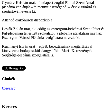
Gyurász Kristián urat, a budapest-zuglói Páduai Szent Antal-
plébánia káplánját – felmentve tisztségéből – érseki titkárrá és
szertartóvá nevezte ki.
Állandó diakónusok dispozíciója
Lesták Zoltán urat, aki eddig az esztergom-belvárosi Szent Péter és
Pál-plébánián teljesített szolgálatot, a plébánia átalakítása miatt az
Esztergom-Városi Plébánia szolgálatára nevezte ki.
Kuzmányi István urat – egyéb beosztásainak megtartásával –
kinevezte a budapest-külsőangyalföldi Mária Keresztények
Segítsége-plébánia szolgálatára is.
Címkék
közösség
Keresés