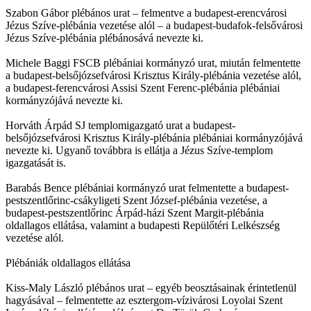
Szabon Gábor plébános urat – felmentve a budapest-erencvárosi
Jézus Szíve-plébánia vezetése alól – a budapest-budafok-felsővárosi
Jézus Szíve-plébánia plébánosává nevezte ki.
Michele Baggi FSCB plébániai kormányzó urat, miután felmentette
a budapest-belsőjózsefvárosi Krisztus Király-plébánia vezetése alól,
a budapest-ferencvárosi Assisi Szent Ferenc-plébánia plébániai
kormányzójává nevezte ki.
Horváth Árpád SJ templomigazgató urat a budapest-
belsőjózsefvárosi Krisztus Király-plébánia plébániai kormányzójává
nevezte ki. Ugyanő továbbra is ellátja a Jézus Szíve-templom
igazgatását is.
Barabás Bence plébániai kormányzó urat felmentette a budapest-
pestszentlőrinc-csákyligeti Szent József-plébánia vezetése, a
budapest-pestszentlőrinc Árpád-házi Szent Margit-plébánia
oldallagos ellátása, valamint a budapesti Repülőtéri Lelkészség
vezetése alól.
Plébániák oldallagos ellátása
Kiss-Maly László plébános urat – egyéb beosztásainak érintetlenül
hagyásával – felmentette az esztergom-vízivárosi Loyolai Szent