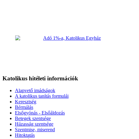
Katolikus hitéleti információk
Alapvető imádságok
A katolikus tanítás formulái
Keresztség
Bérmálás
Elsőgyónás - Elsőáldozás
Betegek szentsége
Házasság szentsége
Szentmise, miserend
Hitoktatás