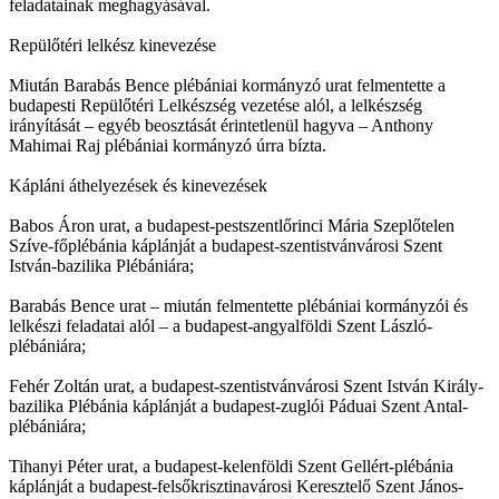
feladatainak meghagyásával.
Repülőtéri lelkész kinevezése
Miután Barabás Bence plébániai kormányzó urat felmentette a
budapesti Repülőtéri Lelkészség vezetése alól, a lelkészség
irányítását – egyéb beosztását érintetlenül hagyva – Anthony
Mahimai Raj plébániai kormányzó úrra bízta.
Kápláni áthelyezések és kinevezések
Babos Áron urat, a budapest-pestszentlőrinci Mária Szeplőtelen
Szíve-főplébánia káplánját a budapest-szentistvánvárosi Szent
István-bazilika Plébániára;
Barabás Bence urat – miután felmentette plébániai kormányzói és
lelkészi feladatai alól – a budapest-angyalföldi Szent László-
plébániára;
Fehér Zoltán urat, a budapest-szentistvánvárosi Szent István Király-
bazilika Plébánia káplánját a budapest-zuglói Páduai Szent Antal-
plébániára;
Tihanyi Péter urat, a budapest-kelenföldi Szent Gellért-plébánia
káplánját a budapest-felsőkrisztinavárosi Keresztelő Szent János-