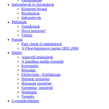
Plébániáknak
Intézmények és bizottságok
Központi hivatal
Bizottságok
Intézmények
Plébániák
Templomok
Hova tartozom?
Térkép
Papság
Papi címek és kitüntetések
A Főegyházmegye papjai 1892-2006
Hitélet
Alapvető imádságok
A katolikus tanítás formulái
Keresztség
Bérmálás
Elsőgyónás - Elsőáldozás
Betegek szentsége
Házasság szentsége
Szentmise, miserend
Hitoktatás
Temetés
Gyermekvédelem