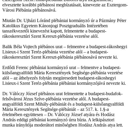
elvesztette korábbi plébánosi megbízatásait, kinevezte az Esztergom-
Városi Plébánia plébánosává.
Miután Dr. Ujházi Lóránd plébániai kormányzó úr a Pázmány Péter
Katolikus Egyetem Kánonjogi Posztgraduális Intézetében
tanszékvezetői kinevezést kapott, felmentette a budapest-
rákoskeresztúri Szent Kereszt-plébánia vezetése alól.
Balik Béla Vojtech plébános urat – felmentve a budapest-rákoshegyi
Lisieux-i Szent Teréz-plébánia vezetése alól – a budapest-
rákoskeresztúri Szent Kereszt-plébánia plébánosává nevezte ki.
Erdődi Ferenc plébániai kormányzó urat – felmentve a budapest-
külsőangyalföldi Mária Keresztények Segítsége-plébánia vezetése
alól – az áthelyezés folytán megüresedett budapest-rákoshegyi
Lisieux-i Szent Teréz-plébánia plébániai kormányzójává nevezte ki.
Dr. Válóczy József plébános urat felmentette a budapest-budafok-
felsővárosi Jézus Szíve-plébánia vezetése alól. A budapest-
angyalföldi Szent Mihály-plébániát és a budapest-külsőangyalföldi
Mária Keresztények Segítsége-plébániát – az 517. k. 1.§-a
értelmében együttesen – Dr. Válóczy József atyára és Hodász
András eddigi plébániai kormányzó úrra bízta. A lelkipásztori
munka irányítója moderátori minőségben Hodász András atya lett.