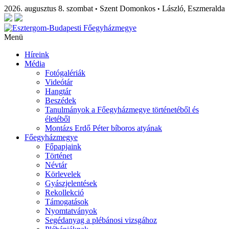
2026. augusztus 8. szombat
Szent Domonkos
László, Eszmeralda
•
•
Menü
Híreink
Média
Fotógalériák
Videótár
Hangtár
Beszédek
Tanulmányok a Főegyházmegye történetéből és
életéből
Montázs Erdő Péter bíboros atyának
Főegyházmegye
Főpapjaink
Történet
Névtár
Körlevelek
Gyászjelentések
Rekollekció
Támogatások
Nyomtatványok
Segédanyag a plébánosi vizsgához