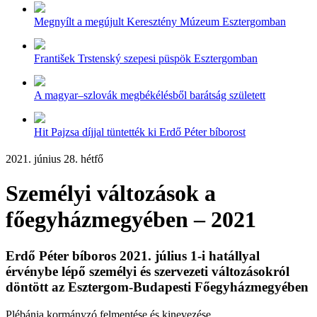
Megnyílt a megújult Keresztény Múzeum Esztergomban
František Trstenský szepesi püspök Esztergomban
A magyar–szlovák megbékélésből barátság született
Hit Pajzsa díjjal tüntették ki Erdő Péter bíborost
2021. június 28. hétfő
Személyi változások a
főegyházmegyében – 2021
Erdő Péter bíboros 2021. július 1-i hatállyal
érvénybe lépő személyi és szervezeti változásokról
döntött az Esztergom-Budapesti Főegyházmegyében
Plébánia kormányzó felmentése és kinevezése