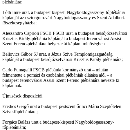
plébániára;
Tóth Imre urat, a budapest-kispesti Nagyboldogasszony-főplébánia
káplánját az esztergom-vári Nagyboldogasszony és Szent Adalbert-
főszékesegyházba;
Alessandro Caprioli FSCB FSCB urat, a budapest-belsőjózsefvárosi
Krisztus Király-plébánia káplánját a budapest-ferencvárosi Assisi
Szent Ferenc-plébániára helyezte át kápláni minőségben.
Bellovics Gábor SJ urat, a Jézus Szíve Templomigazgatóság
káplánját a budapest-belsőjózsefvárosi Krisztus Király-plébániára;
Carlo Fumagalli FSCB plébánia kormányzó urat – miután
felmentette a pomázi és csobánkai plébániák ellátása alól – a
budapest-ferencvárosi Assisi Szent Ferenc-plébániára nevezte ki
káplánnak.
Újmisések dispozíciói
Eredics Gergő urat a budapest-pestszentlőrinci Mária Szeplőtelen
Szíve-főplébániára;
Forgács Balázs urat a budapest-kispesti Nagyboldogasszony-
főplébániára;