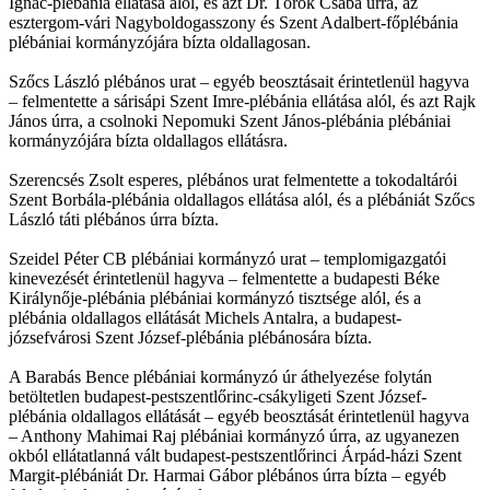
Ignác-plébánia ellátása alól, és azt Dr. Török Csaba úrra, az
esztergom-vári Nagyboldogasszony és Szent Adalbert-főplébánia
plébániai kormányzójára bízta oldallagosan.
Szőcs László plébános urat – egyéb beosztásait érintetlenül hagyva
– felmentette a sárisápi Szent Imre-plébánia ellátása alól, és azt Rajk
János úrra, a csolnoki Nepomuki Szent János-plébánia plébániai
kormányzójára bízta oldallagos ellátásra.
Szerencsés Zsolt esperes, plébános urat felmentette a tokodaltárói
Szent Borbála-plébánia oldallagos ellátása alól, és a plébániát Szőcs
László táti plébános úrra bízta.
Szeidel Péter CB plébániai kormányzó urat – templomigazgatói
kinevezését érintetlenül hagyva – felmentette a budapesti Béke
Királynője-plébánia plébániai kormányzó tisztsége alól, és a
plébánia oldallagos ellátását Michels Antalra, a budapest-
józsefvárosi Szent József-plébánia plébánosára bízta.
A Barabás Bence plébániai kormányzó úr áthelyezése folytán
betöltetlen budapest-pestszentlőrinc-csákyligeti Szent József-
plébánia oldallagos ellátását – egyéb beosztását érintetlenül hagyva
– Anthony Mahimai Raj plébániai kormányzó úrra, az ugyanezen
okból ellátatlanná vált budapest-pestszentlőrinci Árpád-házi Szent
Margit-plébániát Dr. Harmai Gábor plébános úrra bízta – egyéb