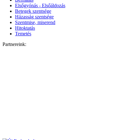
Elsőgyónás - Elsőáldozás
Betegek szentsége
Házasság szentsége
Szentmise, miserend
Hitoktatás
Temetés
Partnereink: