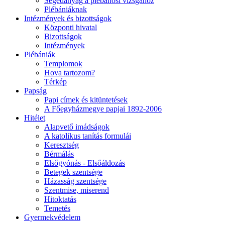
Segédanyag a plébánosi vizsgához
Plébániáknak
Intézmények és bizottságok
Központi hivatal
Bizottságok
Intézmények
Plébániák
Templomok
Hova tartozom?
Térkép
Papság
Papi címek és kitüntetések
A Főegyházmegye papjai 1892-2006
Hitélet
Alapvető imádságok
A katolikus tanítás formulái
Keresztség
Bérmálás
Elsőgyónás - Elsőáldozás
Betegek szentsége
Házasság szentsége
Szentmise, miserend
Hitoktatás
Temetés
Gyermekvédelem