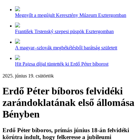
Megnyílt a megújult Keresztény Múzeum Esztergomban
František Trstenský szepesi püspök Esztergomban
A magyar–szlovák megbékélésből barátság született
Hit Pajzsa díjjal tüntették ki Erdő Péter bíborost
2025. június 19. csütörtök
Erdő Péter bíboros felvidéki
zarándoklatának első állomása
Bényben
Erdő Péter bíboros, prímás június 18-án felvidéki
körútra indult, hogy felkeresse a jubileumi