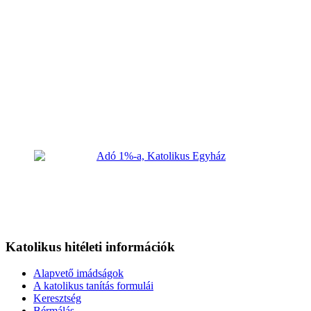
Katolikus hitéleti információk
Alapvető imádságok
A katolikus tanítás formulái
Keresztség
Bérmálás