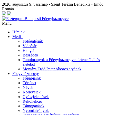
2026. augusztus 9. vasárnap
Szent Terézia Benedikta
Emőd,
•
•
Román
Menü
Híreink
Média
Fotógalériák
Videótár
Hangtár
Beszédek
Tanulmányok a Főegyházmegye történetéből és
életéből
Montázs Erdő Péter bíboros atyának
Főegyházmegye
Főpapjaink
Történet
Névtár
Körlevelek
Gyászjelentések
Rekollekció
Támogatások
Nyomtatványok