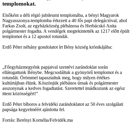
templomokat.
Elsőként a déli régió jubileumi templomába, a bényi Magyarok
Nagyasszonya-templomba érkezett a 40 fős papi delegációval, ahol
Farkas Zsolt, az egyházközség plébánosa és Herbácskó Anita
polgármester fogadta. A vendégek megtekintették az 1217 előtt épült
templomot és a 12 apostol rotundát.
Erdő Péter néhány gondolatot írt Bény község krónikájába:
„Főegyházmegyénk papjaival szentévi zarándoklat során
ellátogattunk Bénybe. Megcsodáltuk a gyönyörű templomot és a
rotundát. Örömmel tapasztaltuk meg, hogy milyen értékes
kultúrtájban élünk. Köszönjük plébános úrnak és polgármester
asszonynak a kedves fogadtatást. Szeretettel imádkozunk az egész
itteni közösségért!”
Erdő Péter bíboros a felvidéki zarándoklatot az 50 éves szolgálati
papsága kegyelméért ajánlotta fel.
Forrás: Berényi Kornélia/Felvidék.ma