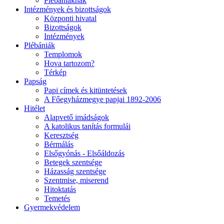
Plébániáknak
Intézmények és bizottságok
Központi hivatal
Bizottságok
Intézmények
Plébániák
Templomok
Hova tartozom?
Térkép
Papság
Papi címek és kitüntetések
A Főegyházmegye papjai 1892-2006
Hitélet
Alapvető imádságok
A katolikus tanítás formulái
Keresztség
Bérmálás
Elsőgyónás - Elsőáldozás
Betegek szentsége
Házasság szentsége
Szentmise, miserend
Hitoktatás
Temetés
Gyermekvédelem