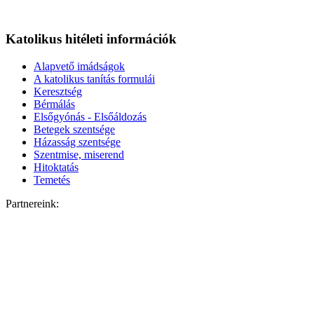
Katolikus hitéleti információk
Alapvető imádságok
A katolikus tanítás formulái
Keresztség
Bérmálás
Elsőgyónás - Elsőáldozás
Betegek szentsége
Házasság szentsége
Szentmise, miserend
Hitoktatás
Temetés
Partnereink: