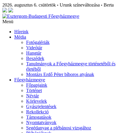
2026. augusztus 6. csütörtök
Urunk színeváltozása
Berta
•
•
Menü
Híreink
Média
Fotógalériák
Videótár
Hangtár
Beszédek
Tanulmányok a Főegyházmegye történetéből és
életéből
Montázs Erdő Péter bíboros atyának
Főegyházmegye
Főpapjaink
Történet
Névtár
Körlevelek
Gyászjelentések
Rekollekció
Támogatások
Nyomtatványok
Segédanyag a plébánosi vizsgához