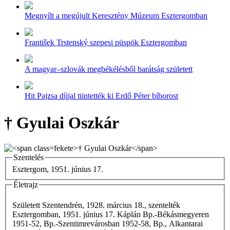
Megnyílt a megújult Keresztény Múzeum Esztergomban
František Trstenský szepesi püspök Esztergomban
A magyar–szlovák megbékélésből barátság született
Hit Pajzsa díjjal tüntették ki Erdő Péter bíborost
† Gyulai Oszkár
Szentelés
Esztergom, 1951. június 17.
Életrajz
Született Szentendrén, 1928. március 18., szentelték
Esztergomban, 1951. június 17. Káplán Bp.-Békásmegyeren
1951-52, Bp.-Szentimrevárosban 1952-58, Bp., Alkantarai