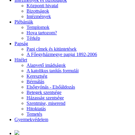
Intézmények és bizottságok
Központi hivatal
Bizottságok
Intézmények
Plébániák
Templomok
Hova tartozom?
Térkép
Papság
Papi címek és kitüntetések
A Főegyházmegye papjai 1892-2006
Hitélet
Alapvető imádságok
A katolikus tanítás formulái
Keresztség
Bérmálás
Elsőgyónás - Elsőáldozás
Betegek szentsége
Házasság szentsége
Szentmise, miserend
Hitoktatás
Temetés
Gyermekvédelem