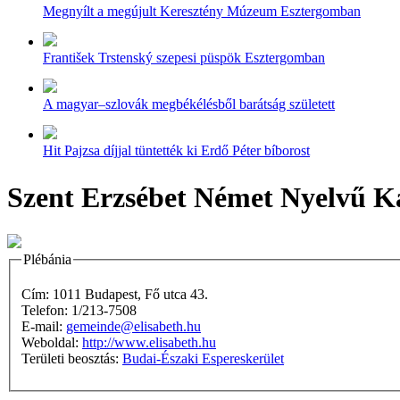
Megnyílt a megújult Keresztény Múzeum Esztergomban
František Trstenský szepesi püspök Esztergomban
A magyar–szlovák megbékélésből barátság született
Hit Pajzsa díjjal tüntették ki Erdő Péter bíborost
Szent Erzsébet Német Nyelvű Ka
Plébánia
Cím: 1011 Budapest, Fő utca 43.
Telefon: 1/213-7508
E-mail:
gemeinde@elisabeth.hu
Weboldal:
http://www.elisabeth.hu
Területi beosztás:
Budai-Északi Espereskerület