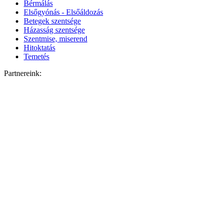
Bérmálás
Elsőgyónás - Elsőáldozás
Betegek szentsége
Házasság szentsége
Szentmise, miserend
Hitoktatás
Temetés
Partnereink: