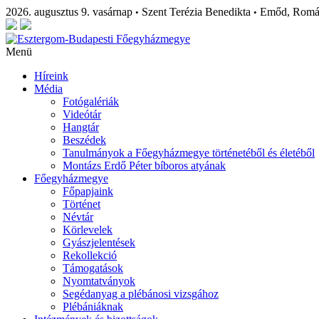
2026. augusztus 9. vasárnap
Szent Terézia Benedikta
Emőd, Rom
•
•
Menü
Híreink
Média
Fotógalériák
Videótár
Hangtár
Beszédek
Tanulmányok a Főegyházmegye történetéből és életéből
Montázs Erdő Péter bíboros atyának
Főegyházmegye
Főpapjaink
Történet
Névtár
Körlevelek
Gyászjelentések
Rekollekció
Támogatások
Nyomtatványok
Segédanyag a plébánosi vizsgához
Plébániáknak