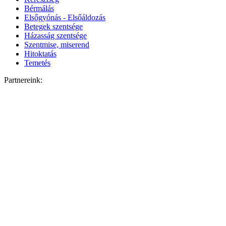
Bérmálás
Elsőgyónás - Elsőáldozás
Betegek szentsége
Házasság szentsége
Szentmise, miserend
Hitoktatás
Temetés
Partnereink: