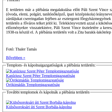
E területen már a plébánia megalakulása előtt Páli Szent Vince 
(óvoda, elemi, polgári, tanítónőképző, ipari középiskola) leányne
zárdájukat csereingatlan fejében az esztergomi főegyházmegyének h
területén a főváros telket jelöl ki. Telekkönyvezteti azzal a kiköté
előzményekre visszatekintve, Páli Szent Vince tiszteletére a ker
1938-ra készül el. A plébánia területén volt a Zita barakk-lakótele
Fotó: Thaler Tamás
Bővebben »
Templom- és kápolnaigazgatóságok a plébánia területén:
Kaníziusz Szent Péter Templomigazgatóság
Örökimádás Templomigazgatóság
További templomok és kápolnák a plébánia területén
Külsôsoroksári úti Szent Borbála-kápolna