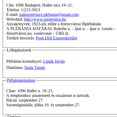
Cím: 1096 Budapest, Haller utca 19–21.
Telefon: 1/215-5913
E-mail:
paliszentvince.plebania@gmail.com
Weboldal:
http://www.szentvince.hu
Anyakönyvek: 1923-tól, előtte a ferencvárosi főplébánián
A PLÉBÁNIA HATÁRAI: Bokréta u. – Ipar u. – Ipar u. vonala – Duna – Ráckevei-Duna – kerülethatár – Határ u.–Jókai Mór u. saroktól a Külső Mester u. vonalában húzott egyenes – Ferencvárosi pu.–
Józsefvárosi pu. vasútvonal – Üllői út.
Területi beosztás:
Pesti-Déli Espereskerület
Lelkipásztorok
Plébániai kormányzó:
Lipták István
Diakónus:
Spala Tamás
Plébániatemplom
Címe: 1096 Haller u. 19–21.
A templomhoz urnatemető és osszárium is tartozik.
Búcsú: szeptember 27.
Szentségimádás: július 19. és szeptember 27.
Történet