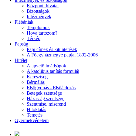
Intézmények és bizottságok
Központi hivatal
Bizottságok
Intézmények
Plébániák
Templomok
Hova tartozom?
Térkép
Papság
Papi címek és kitüntetések
A Főegyházmegye papjai 1892-2006
Hitélet
Alapvető imádságok
A katolikus tanítás formulái
Keresztség
Bérmálás
Elsőgyónás - Elsőáldozás
Betegek szentsége
Házasság szentsége
Szentmise, miserend
Hitoktatás
Temetés
Gyermekvédelem