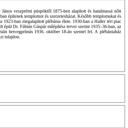
 János veszprémi püspöktől 1875-ben alapított és hatalmassá nőtt
tcában építenek templomot és szerzetesházat. Később templomukat és
 1923-ban megalapított plébánia élete. 1930-ban a Haller téri piac
. Itt épül Dr. Fábián Gáspár műépítész tervei szerint 1935–36-ban, az
inián hercegprímás 1936. október 18-án szentel fel. A plébániaház
zi tulajdon.