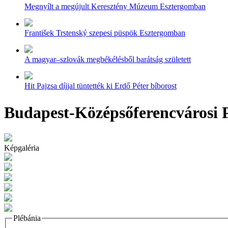
Megnyílt a megújult Keresztény Múzeum Esztergomban
František Trstenský szepesi püspök Esztergomban
A magyar–szlovák megbékélésből barátság született
Hit Pajzsa díjjal tüntették ki Erdő Péter bíborost
Budapest-Középsőferencvárosi P
Képgaléria
Plébánia