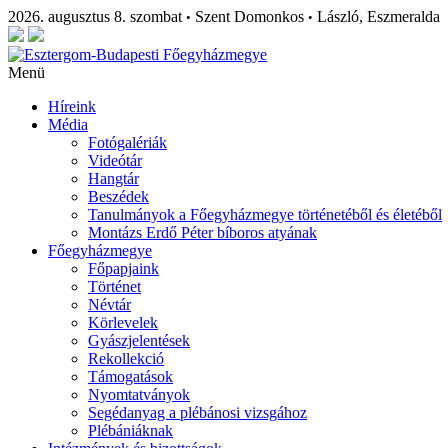
2026. augusztus 8. szombat
Szent Domonkos
László, Eszmeralda
•
•
Menü
Híreink
Média
Fotógalériák
Videótár
Hangtár
Beszédek
Tanulmányok a Főegyházmegye történetéből és életéből
Montázs Erdő Péter bíboros atyának
Főegyházmegye
Főpapjaink
Történet
Névtár
Körlevelek
Gyászjelentések
Rekollekció
Támogatások
Nyomtatványok
Segédanyag a plébánosi vizsgához
Plébániáknak