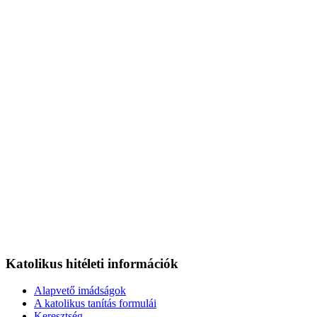
Katolikus hitéleti információk
Alapvető imádságok
A katolikus tanítás formulái
Keresztség