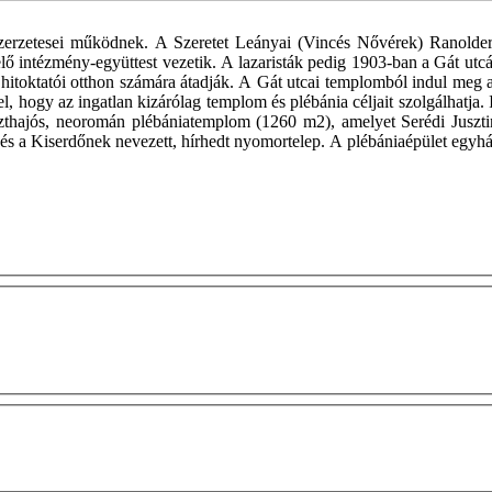
szerzetesei működnek. A Szeretet Leányai (Vincés Nővérek) Ranolder
velő intézmény-együttest vezetik. A lazaristák pedig 1903-ban a Gát u
itoktatói otthon számára átadják. A Gát utcai templomból indul meg az
ssel, hogy az ingatlan kizárólag templom és plébánia céljait szolgálhatja
eszthajós, neoromán plébániatemplom (1260 m2), amelyet Serédi Juszt
p és a Kiserdőnek nevezett, hírhedt nyomortelep. A plébániaépület egyhá