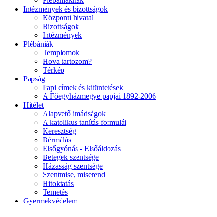
Plébániáknak
Intézmények és bizottságok
Központi hivatal
Bizottságok
Intézmények
Plébániák
Templomok
Hova tartozom?
Térkép
Papság
Papi címek és kitüntetések
A Főegyházmegye papjai 1892-2006
Hitélet
Alapvető imádságok
A katolikus tanítás formulái
Keresztség
Bérmálás
Elsőgyónás - Elsőáldozás
Betegek szentsége
Házasság szentsége
Szentmise, miserend
Hitoktatás
Temetés
Gyermekvédelem