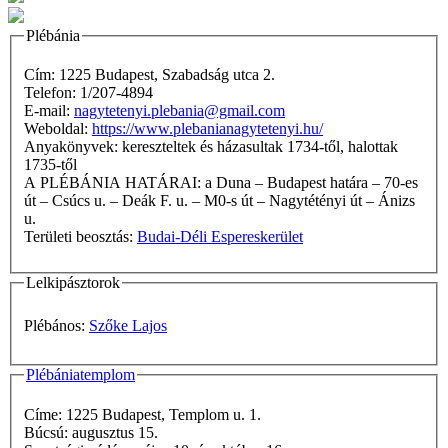
Plébánia
Cím: 1225 Budapest, Szabadság utca 2.
Telefon: 1/207-4894
E-mail:
nagytetenyi.plebania@gmail.com
Weboldal:
https://www.plebanianagytetenyi.hu/
Anyakönyvek: kereszteltek és házasultak 1734-től, halottak
1735-től
A PLÉBÁNIA HATÁRAI: a Duna – Budapest határa – 70-es
út – Csúcs u. – Deák F. u. – M0-s út – Nagytétényi út – Ánizs
u.
Területi beosztás:
Budai-Déli Espereskerület
Lelkipásztorok
Plébános:
Szőke Lajos
Plébániatemplom
Címe: 1225 Budapest, Templom u. 1.
Búcsú: augusztus 15.