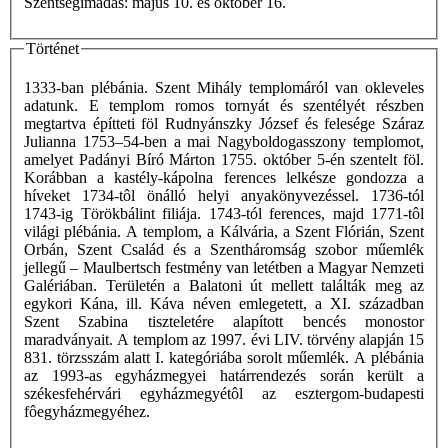
Szentségimádás: május 10. és október 16.
Történet
1333-ban plébánia. Szent Mihály templomáról van okleveles
adatunk. E templom romos tornyát és szentélyét részben
megtartva építteti föl Rudnyánszky József és felesége Száraz
Julianna 1753–54-ben a mai Nagyboldogasszony templomot,
amelyet Padányi Bíró Márton 1755. október 5-én szentelt föl.
Korábban a kastély-kápolna ferences lelkésze gondozza a
híveket 1734-tôl önálló helyi anyakönyvezéssel. 1736-tól
1743-ig Törökbálint filiája. 1743-tól ferences, majd 1771-tôl
világi plébánia. A templom, a Kálvária, a Szent Flórián, Szent
Orbán, Szent Család és a Szentháromság szobor műemlék
jellegű – Maulbertsch festmény van letétben a Magyar Nemzeti
Galériában. Területén a Balatoni út mellett találták meg az
egykori Kána, ill. Káva néven emlegetett, a XI. században
Szent Szabina tiszteletére alapított bencés monostor
maradványait. A templom az 1997. évi LIV. törvény alapján 15
831. törzsszám alatt I. kategóriába sorolt műemlék. A plébánia
az 1993-as egyházmegyei határrendezés során került a
székesfehérvári egyházmegyétôl az esztergom-budapesti
fôegyházmegyéhez.