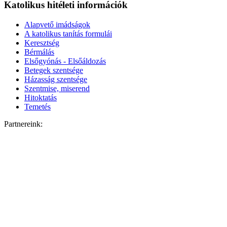
Katolikus hitéleti információk
Alapvető imádságok
A katolikus tanítás formulái
Keresztség
Bérmálás
Elsőgyónás - Elsőáldozás
Betegek szentsége
Házasság szentsége
Szentmise, miserend
Hitoktatás
Temetés
Partnereink: