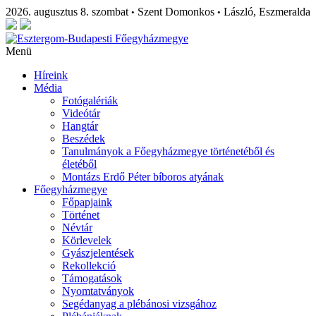
2026. augusztus 8. szombat
Szent Domonkos
László, Eszmeralda
•
•
Menü
Híreink
Média
Fotógalériák
Videótár
Hangtár
Beszédek
Tanulmányok a Főegyházmegye történetéből és
életéből
Montázs Erdő Péter bíboros atyának
Főegyházmegye
Főpapjaink
Történet
Névtár
Körlevelek
Gyászjelentések
Rekollekció
Támogatások
Nyomtatványok
Segédanyag a plébánosi vizsgához