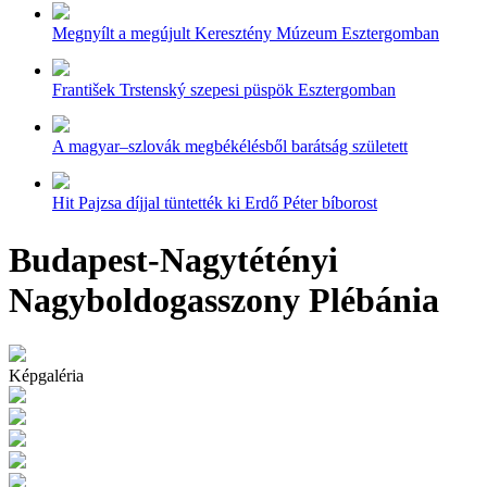
Megnyílt a megújult Keresztény Múzeum Esztergomban
František Trstenský szepesi püspök Esztergomban
A magyar–szlovák megbékélésből barátság született
Hit Pajzsa díjjal tüntették ki Erdő Péter bíborost
Budapest-Nagytétényi
Nagyboldogasszony Plébánia
Képgaléria