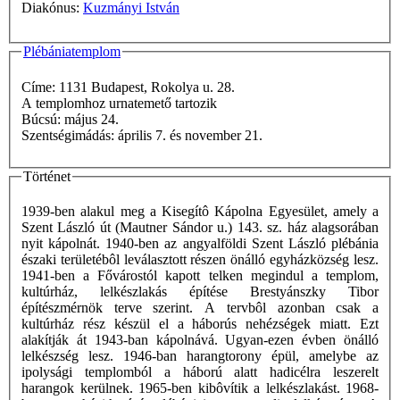
Diakónus:
Kuzmányi István
Plébániatemplom
Címe: 1131 Budapest, Rokolya u. 28.
A templomhoz urnatemető tartozik
Búcsú: május 24.
Szentségimádás: április 7. és november 21.
Történet
1939-ben alakul meg a Kisegítô Kápolna Egyesület, amely a
Szent László út (Mautner Sándor u.) 143. sz. ház alagsorában
nyit kápolnát. 1940-ben az angyalföldi Szent László plébánia
északi területébôl leválasztott részen önálló egyházközség lesz.
1941-ben a Fővárostól kapott telken megindul a templom,
kultúrház, lelkészlakás építése Brestyánszky Tibor
építészmérnök terve szerint. A tervbôl azonban csak a
kultúrház rész készül el a háborús nehézségek miatt. Ezt
alakítják át 1943-ban kápolnává. Ugyan-ezen évben önálló
lelkészség lesz. 1946-ban harangtorony épül, amelybe az
ipolysági templomból a háború alatt hadicélra leszerelt
harangok kerülnek. 1965-ben kibôvítik a lelkészlakást. 1968-