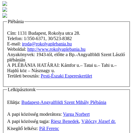
Plébánia
Cím: 1131 Budapest, Rokolya utca 28.
Telefon: 1/350-6371, 30/523-8382
E-mail:
iroda@rokolyaplebania.hu
Weboldal:
http://www.rokolyaplebania.hu
Anyakönyvek: 1943-tól, előtte a Bp.-Angyalföldi Szent László
plébánián
A PLÉBÁNIA HATÁRAI: Kámfor u.– Tatai u.– Tahi u.–
Hajdú köz – Násznagy u.
Területi beosztás:
Pesti-Északi Espereskerület
Lelkipásztorok
Ellátja:
Budapest-Angyalföldi Szent Mihály Plébánia
A papi közösség moderátora:
Varga Norbert
A papi közösség tagja:
Riesz Benedek
,
Válóczy József dr.
Kisegítő lelkész:
Pál Ferenc