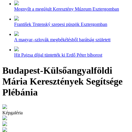
Megnyílt a megújult Keresztény Múzeum Esztergomban
František Trstenský szepesi püspök Esztergomban
A magyar–szlovák megbékélésből barátság született
Hit Pajzsa díjjal tüntették ki Erdő Péter bíborost
Budapest-Külsőangyalföldi
Mária Keresztények Segítsége
Plébánia
Képgaléria