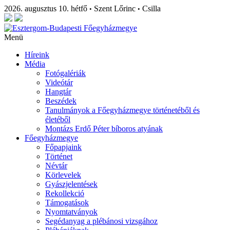
2026. augusztus 10. hétfő
Szent Lőrinc
Csilla
•
•
Menü
Híreink
Média
Fotógalériák
Videótár
Hangtár
Beszédek
Tanulmányok a Főegyházmegye történetéből és
életéből
Montázs Erdő Péter bíboros atyának
Főegyházmegye
Főpapjaink
Történet
Névtár
Körlevelek
Gyászjelentések
Rekollekció
Támogatások
Nyomtatványok
Segédanyag a plébánosi vizsgához