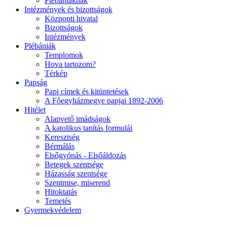
Plébániáknak
Intézmények és bizottságok
Központi hivatal
Bizottságok
Intézmények
Plébániák
Templomok
Hova tartozom?
Térkép
Papság
Papi címek és kitüntetések
A Főegyházmegye papjai 1892-2006
Hitélet
Alapvető imádságok
A katolikus tanítás formulái
Keresztség
Bérmálás
Elsőgyónás - Elsőáldozás
Betegek szentsége
Házasság szentsége
Szentmise, miserend
Hitoktatás
Temetés
Gyermekvédelem