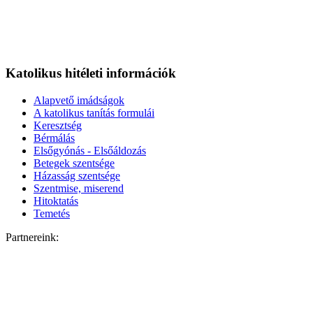
Katolikus hitéleti információk
Alapvető imádságok
A katolikus tanítás formulái
Keresztség
Bérmálás
Elsőgyónás - Elsőáldozás
Betegek szentsége
Házasság szentsége
Szentmise, miserend
Hitoktatás
Temetés
Partnereink: