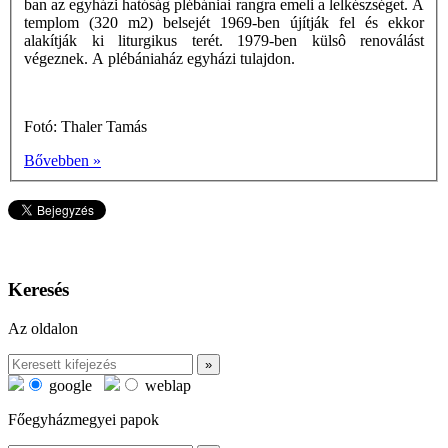
ban az egyházi hatóság plébániai rangra emeli a lelkészséget. A
templom (320 m2) belsejét 1969-ben újítják fel és ekkor
alakítják ki liturgikus terét. 1979-ben külsô renoválást
végeznek. A plébániaház egyházi tulajdon.
Fotó: Thaler Tamás
Bővebben »
Keresés
Az oldalon
google
weblap
Főegyházmegyei papok